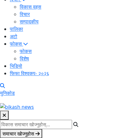
विकास वहस
विचार
सम्पादकीय
पालिका
अटो
फोकस
फोकस
विशेष
भिडियो
फिफा विश्वकप- २०२६
युनिकोड
समाचार खोज्नुहोस