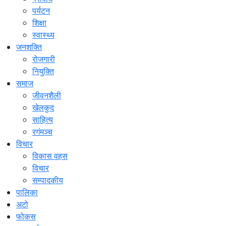
पर्यटन
शिक्षा
स्वास्थ्य
जनशक्ति
रोजगारी
नियुक्ति
समाज
जीवनशैली
खेलकुद
साहित्य
रगंमञ्च
विचार
विकास वहस
विचार
सम्पादकीय
पालिका
अटो
फोकस