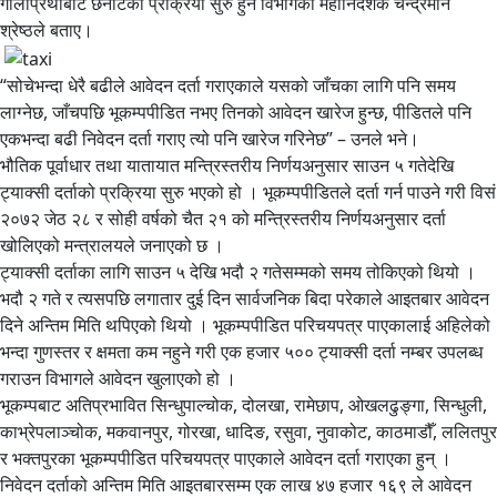
गोलाप्रथाबाट छनोटको प्रक्रिया सुरु हुने विभागका महानिर्देशक चन्द्रमान
श्रेष्ठले बताए।
“सोचेभन्दा धेरै बढीले आवेदन दर्ता गराएकाले यसको जाँचका लागि पनि समय
लाग्नेछ, जाँचपछि भूकम्पपीडित नभए तिनको आवेदन खारेज हुन्छ, पीडितले पनि
एकभन्दा बढी निवेदन दर्ता गराए त्यो पनि खारेज गरिनेछ” – उनले भने।
भौतिक पूर्वाधार तथा यातायात मन्त्रिस्तरीय निर्णयअनुसार साउन ५ गतेदेखि
ट्याक्सी दर्ताको प्रक्रिया सुरु भएको हो । भूकम्पपीडितले दर्ता गर्न पाउने गरी विसं
२०७२ जेठ २८ र सोही वर्षको चैत २१ को मन्त्रिस्तरीय निर्णयअनुसार दर्ता
खोलिएको मन्त्रालयले जनाएको छ ।
ट्याक्सी दर्ताका लागि साउन ५ देखि भदौ २ गतेसम्मको समय तोकिएको थियो ।
भदौ २ गते र त्यसपछि लगातार दुई दिन सार्वजनिक बिदा परेकाले आइतबार आवेदन
दिने अन्तिम मिति थपिएको थियो । भूकम्पपीडित परिचयपत्र पाएकालाई अहिलेको
भन्दा गुणस्तर र क्षमता कम नहुने गरी एक हजार ५०० ट्याक्सी दर्ता नम्बर उपलब्ध
गराउन विभागले आवेदन खुलाएको हो ।
भूकम्पबाट अतिप्रभावित सिन्धुपाल्चोक, दोलखा, रामेछाप, ओखलढुङ्गा, सिन्धुली,
काभ्रेपलाञ्चोक, मकवानपुर, गोरखा, धादिङ, रसुवा, नुवाकोट, काठमाडौँ, ललितपुर
र भक्तपुरका भूकम्पपीडित परिचयपत्र पाएकाले आवेदन दर्ता गराएका हुन् ।
निवेदन दर्ताको अन्तिम मिति आइतबारसम्म एक लाख ४७ हजार १६९ ले आवेदन