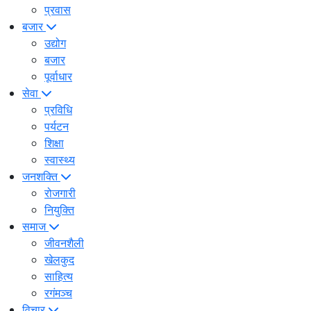
प्रवास
बजार
उद्योग
बजार
पूर्वाधार
सेवा
प्रविधि
पर्यटन
शिक्षा
स्वास्थ्य
जनशक्ति
रोजगारी
नियुक्ति
समाज
जीवनशैली
खेलकुद
साहित्य
रगंमञ्च
विचार