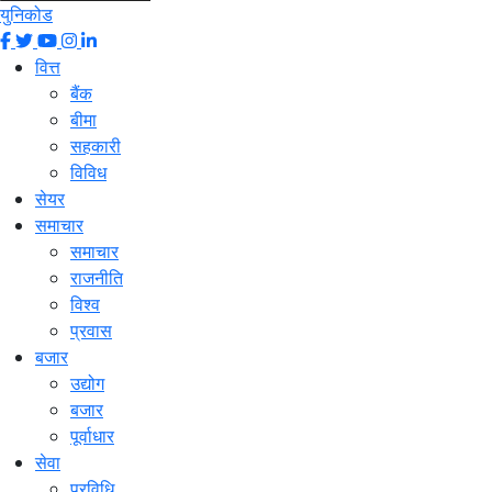
युनिकोड
वित्त
बैंक
बीमा
सहकारी
विविध
सेयर
समाचार
समाचार
राजनीति
विश्व
प्रवास
बजार
उद्योग
बजार
पूर्वाधार
सेवा
प्रविधि