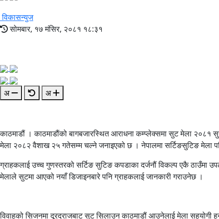
विकासन्युज
सोमबार, १७ मंसिर, २०८१ १८:३१
अ
अ
काठमाडौं
। काठमाडौंको बागबजारस्थित आराधना कम्प्लेक्समा सुट मेला २०८१ स
मेला २०८२ वैशाख २५ गतेसम्म चल्ने जनाइएको छ । नेपालमा
सर्टिङ
सुटिङ मेला
ग्राहकलाई उच्च गुणस्तरको सर्टिङ सुटिङ कपडाका
दर्जनौं
विकल्प एकै ठाउँमा उपलब
मेलाले सुटमा आएको नयाँ डिजाइनबारे पनि ग्राहकलाई जानकारी गराउनेछ ।
विवाहको सिजनमा दूरदराजबाट सुट सिलाउन
काठमाडौं
आउनेलाई मेला सहयोगी हुने 