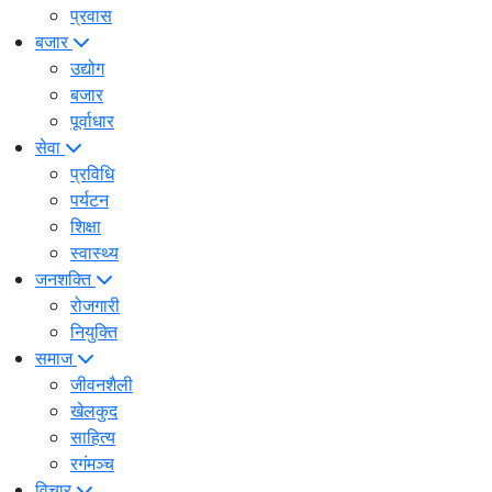
प्रवास
बजार
उद्योग
बजार
पूर्वाधार
सेवा
प्रविधि
पर्यटन
शिक्षा
स्वास्थ्य
जनशक्ति
रोजगारी
नियुक्ति
समाज
जीवनशैली
खेलकुद
साहित्य
रगंमञ्च
विचार