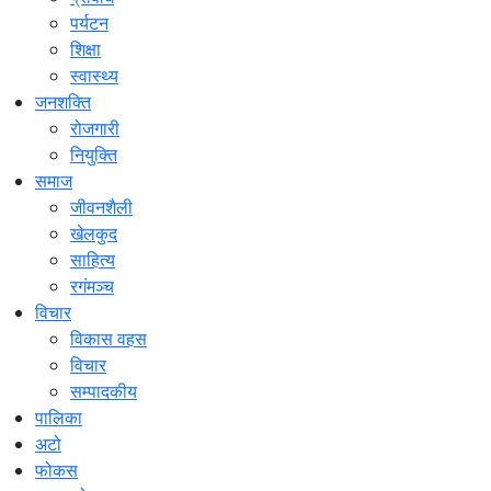
पर्यटन
शिक्षा
स्वास्थ्य
जनशक्ति
रोजगारी
नियुक्ति
समाज
जीवनशैली
खेलकुद
साहित्य
रगंमञ्च
विचार
विकास वहस
विचार
सम्पादकीय
पालिका
अटो
फोकस