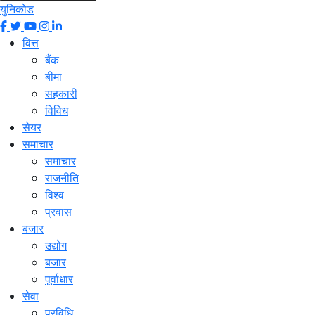
युनिकोड
वित्त
बैंक
बीमा
सहकारी
विविध
सेयर
समाचार
समाचार
राजनीति
विश्व
प्रवास
बजार
उद्योग
बजार
पूर्वाधार
सेवा
प्रविधि