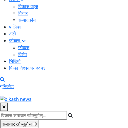
विकास वहस
विचार
सम्पादकीय
पालिका
अटो
फोकस
फोकस
विशेष
भिडियो
फिफा विश्वकप- २०२६
युनिकोड
समाचार खोज्नुहोस