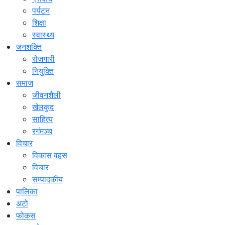
पर्यटन
शिक्षा
स्वास्थ्य
जनशक्ति
रोजगारी
नियुक्ति
समाज
जीवनशैली
खेलकुद
साहित्य
रगंमञ्च
विचार
विकास वहस
विचार
सम्पादकीय
पालिका
अटो
फोकस