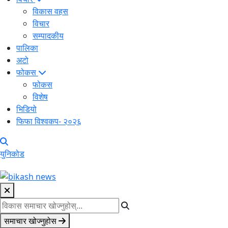
विकास वहस
विचार
सम्पादकीय
पालिका
अटो
फोकस
फोकस
विशेष
भिडियो
फिफा विश्वकप- २०२६
युनिकोड
समाचार खोज्नुहोस