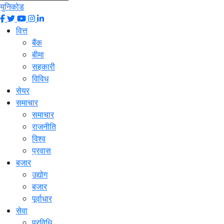
युनिकोड
वित्त
बैंक
बीमा
सहकारी
विविध
सेयर
समाचार
समाचार
राजनीति
विश्व
प्रवास
बजार
उद्योग
बजार
पूर्वाधार
सेवा
प्रविधि