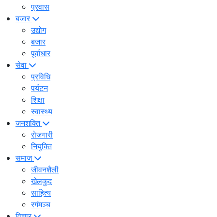
प्रवास
बजार
उद्योग
बजार
पूर्वाधार
सेवा
प्रविधि
पर्यटन
शिक्षा
स्वास्थ्य
जनशक्ति
रोजगारी
नियुक्ति
समाज
जीवनशैली
खेलकुद
साहित्य
रगंमञ्च
विचार