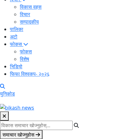
विकास वहस
विचार
सम्पादकीय
पालिका
अटो
फोकस
फोकस
विशेष
भिडियो
फिफा विश्वकप- २०२६
युनिकोड
समाचार खोज्नुहोस