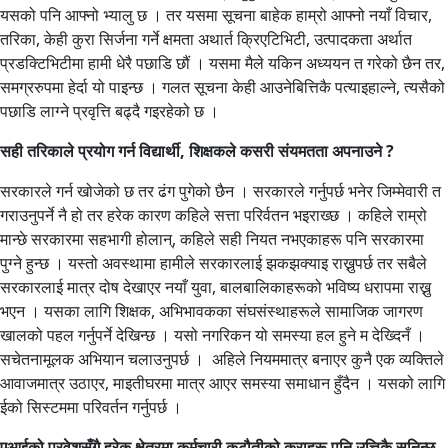
यसको पनि आफ्नो भ्यालु छ । तर यसमा सूचना बाहेक हाम्रो आफ्नो नयाँ विचार,
तरिका, केही कुरा सिर्जना गर्ने क्षमता अथार्त क्रिएटिभिटी, उत्पादकता अर्थात
प्रडक्टिभिटीमा हामी धेरै पछाडि छौं । यसमा मैले यकिन अध्ययन त गरेको छैन तर,
समग्ररुपमा हेर्दा यो पाइन्छ । गलत सूचना केही आउनेबित्तिकै पत्याइहाल्ने, त्यसैको
पछाडि लाग्ने प्रवृत्ति बढ्दै गइरहेको छ ।
सही तरिकाले प्रयोग गर्न विद्यार्थी, शिक्षकले कसरी संयमतता अपनाउने ?
सरकारले गर्न खोजेको छ तर ढंग पुगेको छैन । सरकारले गर्नुपर्छ भनेर जिम्मेवारी त
गराउनुपर्ने नै हो तर हरेक कारण कहिले सत्ता परिर्वतन भइराख्छ । कहिले राम्रो
मान्छे सरकारमा सहभागी होलान्, कहिले सही नियत नभएकाहरू पनि सरकारमा
पुग्ने हुन्छ । यस्तो अवस्थामा हामीले सरकारलाई झकझक्याइ राख्नुपर्छ तर सबैले
सरकारलाई मात्र दोष देखाएर नयाँ युवा, बालबालिकाहरूको भविष्य धरापमा राख्नु
भएन । यसका लागि शिक्षक, अभिभावकका संघसंस्थाहरूले सामाजिक जागरण
खालको पहल गर्नुपर्ने देखिन्छ । यसो नगरिकन यो समस्या हल हुने म देख्दिनँ ।
सचेतनामूलक अभियान चलाउनुपर्छ । अहिले नियममात्र बनाएर कुनै एक व्यक्तिले
आवाजमात्र उठाएर, माइतीघरमा मात्र आएर समस्या समाधान हुँदैन । यसको लागि
ईको सिस्टममा परिवर्तन गर्नुपर्छ ।
एआईको प्रवेशसँगै हरेक क्षेत्रमा कर्मचारी कटौतीको कुराहरू पनि उत्तिकै सुनिन्छ,