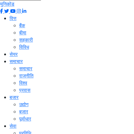
युनिकोड
वित्त
बैंक
बीमा
सहकारी
विविध
सेयर
समाचार
समाचार
राजनीति
विश्व
प्रवास
बजार
उद्योग
बजार
पूर्वाधार
सेवा
प्रविधि