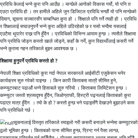
प्रविधि केलाई भन्ने कुरा पनि आउँछ । मान्छेले आगोको विकास गर्यो, यो पनि त
एउटा प्रविधि हो । तर हामीले अहिले जुन डिजिटल प्रविधि भन्छौं यो पनि मान्छेको
दिमाग, सूचना सञ्चारसँग सम्बन्धित कुरा हो । शिक्षाले पनि गर्ने त्यही हो । प्रविधि
र शिक्षालाई सघाउनुपर्ने भन्ने कुरा अहिले उठिरहेको छ र यसो भन्दैमा यसलाई
एउटैमा थुपारेर राख्न पनि हुँदैन । प्रविधिको विभिन्न आयाम हुन्छ । त्यसैले शिक्षामा
पनि प्रविधि जोड्न कस्तो खाले जोड्ने, कहाँ के गर्ने, कुन विद्यार्थीलाई कसरी गर्ने
भन्ने कुरामा गहन तरिकाले बुझ्न आवश्यक छ ।
शिक्षामा हुनुपर्ने प्रविधि कस्तो हो ?
नेपाली शिक्षा प्रविधिको कुरा गर्दा नेपाल सरकारले आईसीटी एजुकेसन भनेर
कार्यक्रम सुरु गरेको पाइन्छ । किन कापी किताबमा मात्रै सीमित हुने,
कम्प्युटरबाट पढाऔं भन्ने हिसाबले सुरु गरियो । किताबमा लिमिटेसन हुन्छ ।
कम्प्युटर जस्तो श्रव्यदृश्य हुँदैन, जिओग्राफी, हिस्ट्री पढ्नलाई किताबको कुरा
पढाएर मात्र हुँदैन । त्यो के हो ? कस्तो हुन्छ भने पढाइसँगै देखाउने बुझाउने काम
पनि प्रविधिले गर्छ ।
सूचनालाई विस्तृत तरिकाले रमाइलो गरी कसरी बनाउने भन्नेमा कम्प्युटरको
ठूलो भूमिका हुन्छ । किताबको पाना सीमित हुन्छ, प्रिन्ट गर्न पैसा लाग्छ,
पटकपटक परिवर्तन गर्न सकिँदैन । योभन्दा कम्प्युटरबाट अथाह सूचना अनि चाँडै