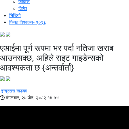
फोकस
विशेष
भिडियो
फिफा विश्वकप- २०२६
एआईमा पूर्ण रूपमा भर पर्दा नतिजा खराब
आउनसक्छ, अहिले राइट गाइडेन्सको
आवश्यकता छ {अन्तर्वार्ता}
इन्द्रसरा खड्का
मंगलबार, २७ जेठ, २०८२ १४:५४