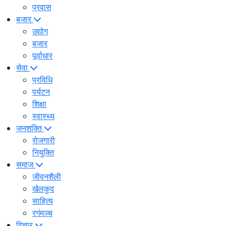
प्रवास
बजार
उद्योग
बजार
पूर्वाधार
सेवा
प्रविधि
पर्यटन
शिक्षा
स्वास्थ्य
जनशक्ति
रोजगारी
नियुक्ति
समाज
जीवनशैली
खेलकुद
साहित्य
रगंमञ्च
विचार