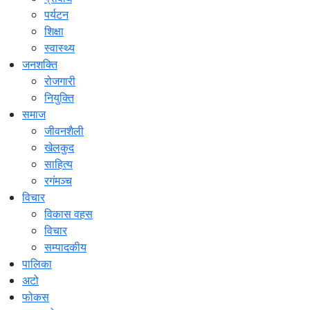
पर्यटन
शिक्षा
स्वास्थ्य
जनशक्ति
रोजगारी
नियुक्ति
समाज
जीवनशैली
खेलकुद
साहित्य
रगंमञ्च
विचार
विकास वहस
विचार
सम्पादकीय
पालिका
अटो
फोकस