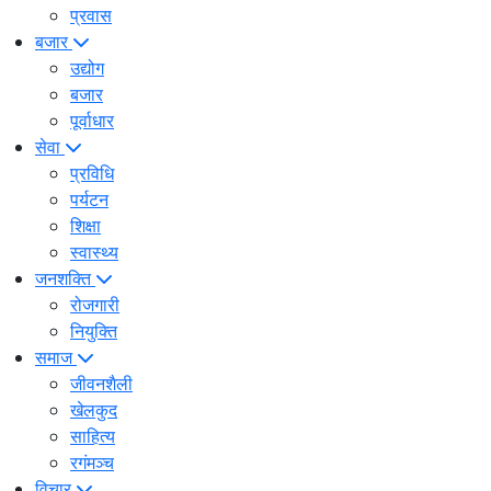
प्रवास
बजार
उद्योग
बजार
पूर्वाधार
सेवा
प्रविधि
पर्यटन
शिक्षा
स्वास्थ्य
जनशक्ति
रोजगारी
नियुक्ति
समाज
जीवनशैली
खेलकुद
साहित्य
रगंमञ्च
विचार