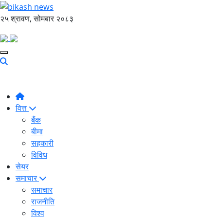
२५ श्रावण, सोमबार २०८३
वित्त
बैंक
बीमा
सहकारी
विविध
सेयर
समाचार
समाचार
राजनीति
विश्व