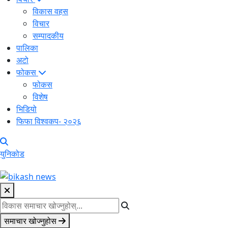
विकास वहस
विचार
सम्पादकीय
पालिका
अटो
फोकस
फोकस
विशेष
भिडियो
फिफा विश्वकप- २०२६
युनिकोड
समाचार खोज्नुहोस