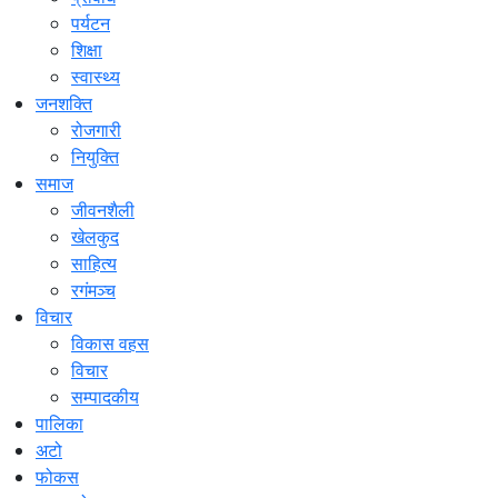
पर्यटन
शिक्षा
स्वास्थ्य
जनशक्ति
रोजगारी
नियुक्ति
समाज
जीवनशैली
खेलकुद
साहित्य
रगंमञ्च
विचार
विकास वहस
विचार
सम्पादकीय
पालिका
अटो
फोकस