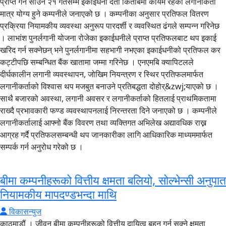
प्राप्त गर्न साउन २१ गतेसम्म इकाईधनी दर्ता किताबमा कायम रहेका लगानीकर्ता
मात्र योग्य हुने कम्पनीले जनाएको छ । कम्पनीका अनुसार प्रतिफल वितरण
प्रक्रिया नियामकीय व्यवस्था अनुरूप पारदर्शी र व्यवस्थित ढंगले सम्पन्न गरिनेछ
। लाभांश पुनर्लगानी योजना रोजेका इकाईधनीले प्राप्त प्रतिफलबाट थप इकाई
खरिद गर्न सक्नेछन् भने पुनर्लगानीमा सहभागी नभएका इकाईधनीको प्रतिफल कर
कट्टीपछि सम्बन्धित बैंक खातामा जम्मा गरिनेछ । एनएमबि क्यापिटलले
दीर्घकालीन लगानी व्यवस्थापन, जोखिम नियन्त्रण र स्थिर प्रतिफलमार्फत
लगानीकर्ताको विश्वास थप मजबुत बनाउने प्रतिबद्धता दोहोर्&zwj;याएको छ ।
साथै बजारको अवस्था, लगानी अवसर र लगानीकर्ताको हितलाई प्राथमिकतामा
राख्दै प्रभावकारी फण्ड व्यवस्थापनलाई निरन्तरता दिने जनाएको छ । कम्पनीले
लगानीकर्तालाई आफ्नो बैंक विवरण तथा व्यक्तिगत अभिलेख अद्यावधिक राख्न
आग्रह गर्दै प्रतिफलसम्बन्धी थप जानकारीका लागि आधिकारिक माध्यममार्फत
सम्पर्क गर्न अनुरोध गरेको छ ।
बीमा कम्पनीहरूको वित्तीय क्षमता बलियो, सोल्भेन्सी अनुपात
नियामकीय मापदण्डभन्दा माथि
विकासन्युज
काठमाडौं । जीवन बीमा कम्पनीहरूको वित्तीय दायित्व बहन गर्न सक्ने क्षमता