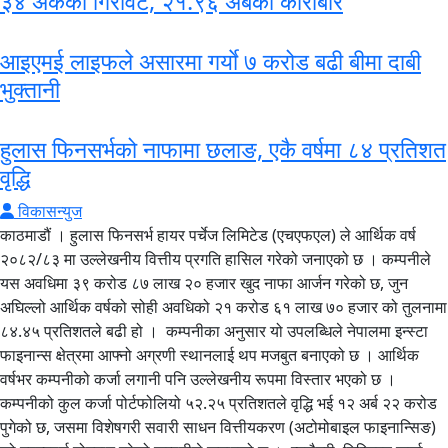
३४ अंकको गिरावट, २१.९६ अर्बको कारोबार
आइएमई लाइफले असारमा गर्याे ७ करोड बढी बीमा दाबी
भुक्तानी
हुलास फिनसर्भको नाफामा छलाङ, एकै वर्षमा ८४ प्रतिशत
वृद्धि
विकासन्युज
काठमाडौं । हुलास फिनसर्भ हायर पर्चेज लिमिटेड (एचएफएल) ले आर्थिक वर्ष
२०८२/८३ मा उल्लेखनीय वित्तीय प्रगति हासिल गरेको जनाएको छ । कम्पनीले
यस अवधिमा ३९ करोड ८७ लाख २० हजार खुद नाफा आर्जन गरेको छ, जुन
अघिल्लो आर्थिक वर्षको सोही अवधिको २१ करोड ६१ लाख ७० हजार को तुलनामा
८४.४५ प्रतिशतले बढी हो । कम्पनीका अनुसार यो उपलब्धिले नेपालमा इन्स्टा
फाइनान्स क्षेत्रमा आफ्नो अग्रणी स्थानलाई थप मजबुत बनाएको छ । आर्थिक
वर्षभर कम्पनीको कर्जा लगानी पनि उल्लेखनीय रूपमा विस्तार भएको छ ।
कम्पनीको कुल कर्जा पोर्टफोलियो ५२.२५ प्रतिशतले वृद्धि भई १२ अर्ब २२ करोड
पुगेको छ, जसमा विशेषगरी सवारी साधन वित्तीयकरण (अटोमोबाइल फाइनान्सिङ)