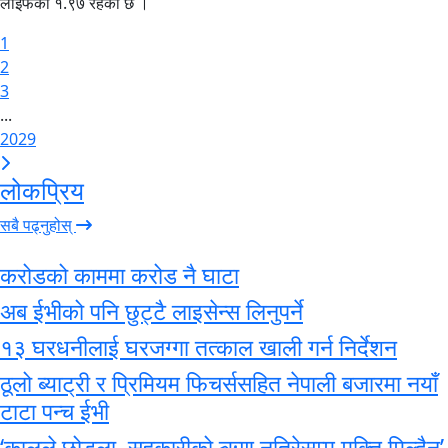
लाइफको १.९७ रहेको छ ।
1
2
3
...
2029
लोकप्रिय
सबै पढ्नुहोस्
करोडको काममा करोड नै घाटा
अब ईभीको पनि छुट्टै लाइसेन्स लिनुपर्ने
१३ घरधनीलाई घरजग्गा तत्काल खाली गर्न निर्देशन
ठूलो ब्याट्री र प्रिमियम फिचर्ससहित नेपाली बजारमा नयाँ
टाटा पन्च ईभी
‘कालले छोड्ला, सहकारीको ऋण नतिरेसम्म मुक्ति मिल्दैन’