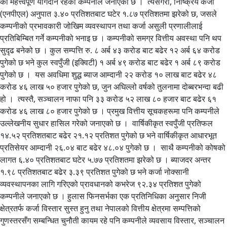
को महत्त्वपूर्ण योगदान रहेको कम्पनीले जनाएको छ । त्यसैगरी, निष्क्रिय कर्जा
(एनपीएल) अनुपात ३.४० प्रतिशतबाट घटेर १.८७ प्रतिशतमा झरेको छ, जसले
कम्पनीको प्रभावकारी जोखिम व्यवस्थापन तथा कर्जा असुली प्रणालीलाई
प्रतिबिम्बित गर्ने कम्पनीको भनाइ छ । कम्पनीको समग्र वित्तीय अवस्था पनि थप
सुदृढ बनेको छ । कुल सम्पत्ति रु. ८ अर्ब ४३ करोड बाट बढेर १२ अर्ब ६४ करोड
पुगेको छ भने कुल स्वपुँजी (इक्विटी) १ अर्ब ४९ करोड बाट बढेर १ अर्ब ८९ करोड
पुगेको छ । यस अवधिमा शुद्ध ब्याज आम्दानी २२ करोड १० लाख बाट बढेर ४८
करोड ४६ लाख ५० हजार पुगेको छ, जुन अघिल्लो वर्षको तुलनामा दोब्बरभन्दा बढी
हो । त्यस्तै, सञ्चालन नाफा पनि ३३ करोड ५२ लाख ८० हजार बाट बढेर ६१
करोड ४६ लाख ८० हजार पुगेको छ । प्रमुख वित्तीय सूचकहरूमा पनि कम्पनीले
उल्लेखनीय सुधार हासिल गरेको जनाएको छ । वार्षिकीकृत स्वपुँजी प्रतिफल
१४.५२ प्रतिशतबाट बढेर २१.१२ प्रतिशत पुगेको छ भने वार्षिकीकृत आधारभूत
प्रतिसेयर आम्दानी २६.०४ बाट बढेर ४८.०४ पुगेको छ । साथै कम्पनीको कोषको
लागत ६.४० प्रतिशतबाट घटेर ५.७७ प्रतिशतमा झरेको छ । ब्याजदर अन्तर
१.९८ प्रतिशतबाट बढेर ३.३९ प्रतिशत पुगेको छ भने कर्जा नोक्सानी
व्यवस्थापनका लागि गरिएको प्रावधानको कभरेज ९२.३४ प्रतिशत पुगेको
कम्पनीले जनाएको छ । हुलास फिनसर्भका एक प्रतिनिधिका अनुसार निजी
क्षेत्रतर्फ कर्जा विस्तार सुस्त हुनु तथा नेपालको वित्तीय क्षेत्रमा सम्पत्तिको
गुणस्तरसँग सम्बन्धित चुनौती कायम रहे पनि कम्पनीले व्यवसाय विस्तार, सञ्चालन