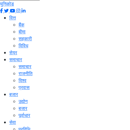
युनिकोड
वित्त
बैंक
बीमा
सहकारी
विविध
सेयर
समाचार
समाचार
राजनीति
विश्व
प्रवास
बजार
उद्योग
बजार
पूर्वाधार
सेवा
प्रविधि