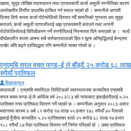
दक्षता, सुदृढ जोखिम व्यवस्थापन तथा प्रभावकारी कर्जा असुली रणनीतिका कारण
उल्लेखनीय वित्तीय उपलब्धि हासिल गर्न सफल भएको हो । कम्पनीले आगामी
दिनमा दिगो रूपमा कर्जा पोर्टफोलियो विस्तार गर्दै सम्पत्तिको गुणस्तर थप सुदृढ
बनाउने, कर्जा असुली प्रणालीलाई अझ प्रभावकारी बनाउने तथा लगानी
पोर्टफोलियोलाई विविधीकरण गर्ने रणनीतिलाई निरन्तरता दिने जनाएको छ । साथै
दीर्घकालीन रूपमा आफ्ना सबै सरोकारवालाको हित र मूल्य अभिवृद्धिलाई केन्द्रमा
राखेर अघि बढ्ने प्रतिबद्धता पनि कम्पनीले व्यक्त गरेको छ ।
एनएमबि सरल बचत फण्ड–ई ले बाँड्दै २५ करोड ६८ लाख
रुपैयाँ प्रतिफल
विकासन्युज
काठमाडौं । एनएमबि क्यापिटल लिमिटेडको व्यवस्थापनमा सञ्चालित एनएमबि
सरल बचत फण्ड–ई ले आर्थिक वर्ष २०८२/८३ को नाफाबाट इकाईधनीलाई ५.२५
प्रतिशत नगद प्रतिफल वितरण गर्ने भएको छ । कम्पनीका अनुसार २०८३ असार
मसान्तमा कायम ४ अर्ब ८१ करोड १७ लाख ५५ हजार ९७८ रुपैयाँ ४० पैसाको
इकाई पुँजीमा करसहित ५.२५ प्रतिशतका दरले २५ करोड ६८ लाख १७ हजार
१८८ रुपैयाँ ८७ पैसा प्रतिफल वितरण गर्ने निर्णय गरिएको हो । उक्त प्रतिफल