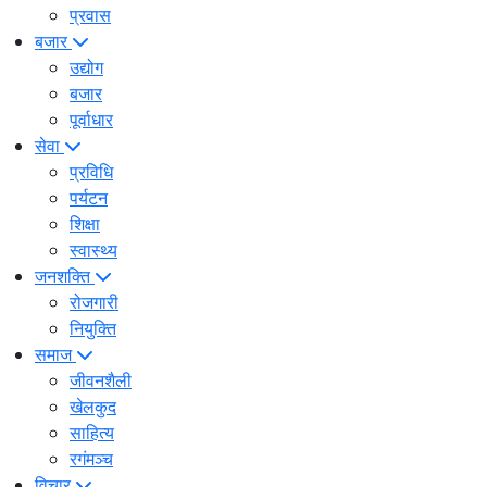
प्रवास
बजार
उद्योग
बजार
पूर्वाधार
सेवा
प्रविधि
पर्यटन
शिक्षा
स्वास्थ्य
जनशक्ति
रोजगारी
नियुक्ति
समाज
जीवनशैली
खेलकुद
साहित्य
रगंमञ्च
विचार