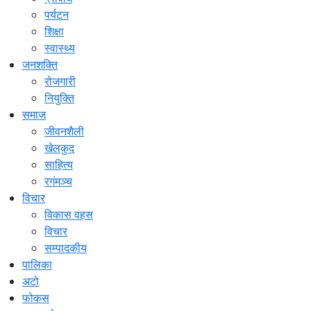
पर्यटन
शिक्षा
स्वास्थ्य
जनशक्ति
रोजगारी
नियुक्ति
समाज
जीवनशैली
खेलकुद
साहित्य
रगंमञ्च
विचार
विकास वहस
विचार
सम्पादकीय
पालिका
अटो
फोकस