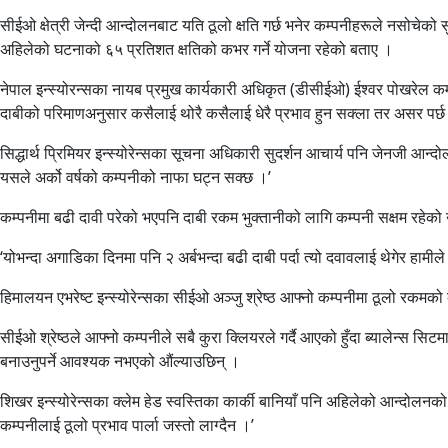
सीईओ क्षेत्री जेन्दी आन्दोलनबाट यति ठूलो क्षति गर्छ भनेर कम्पनीहरूले नसोचेको 
अहिलेको घटनाको ६५ प्रतिशत क्षतिको कभर गर्ने योजना रहेको बताए ।
नेपाल इन्स्योरन्सका नायब प्रमुख कार्यकारी अधिकृत (डीसीईओ) ईश्वर पोखरेल कम्प
दाबीको परिमाणअनुसार कसैलाई थोरै कसैलाई धेरै प्रभाव हुन सक्ला तर असर पर्छ 
सिद्धार्थ प्रिमियर इन्स्योरेन्सका सूचना अधिकारी सुदर्शन आचार्य पनि जेनजी आन
यसले अर्को वर्षको कम्पनीको नाफा घट्न सक्छ ।’
कम्पनीमा बढी दावी परेको भएपनि दाबी रकम भुक्तानीको लागि कम्पनी सक्षम रहेक
‘योभन्दा अगाडिका दिनमा पनि २ अर्बभन्दा बढी दाबी पर्दा त्यो दवावलाई थेगेर हामील
हिमालयन एभरेष्ट इन्स्योरेन्सका सीईओ अञ्जु श्रेष्ठ आफ्नो कम्पनीमा ठूलो रकमको ब
सीईओ श्रेष्ठले आफ्नो कम्पनीले सबै कुरा क्लियरले गर्दै आएको हुँदा ब्यालेन्स सिटमा 
बनाउनुपर्ने आवश्यक नभएको औंल्याउछिन् ।
शिखर इन्स्योरेन्सका क्लेम हेड स्वस्तिका कार्की बानियाँ पनि अहिलेको आन्दोलनको का
कम्पनीलाई ठूलो प्रभाव पार्ला जस्तो लाग्दैन ।’