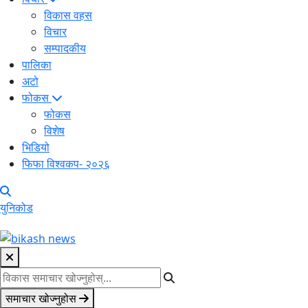
विकास वहस
विचार
सम्पादकीय
पालिका
अटो
फोकस
फोकस
विशेष
भिडियो
फिफा विश्वकप- २०२६
युनिकोड
समाचार खोज्नुहोस