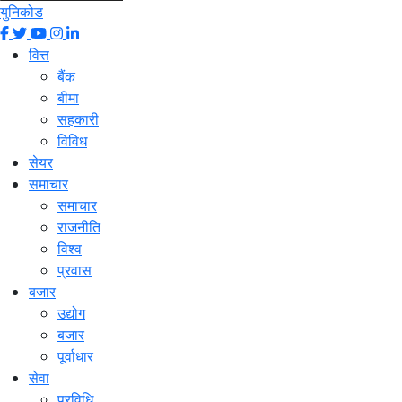
युनिकोड
वित्त
बैंक
बीमा
सहकारी
विविध
सेयर
समाचार
समाचार
राजनीति
विश्व
प्रवास
बजार
उद्योग
बजार
पूर्वाधार
सेवा
प्रविधि