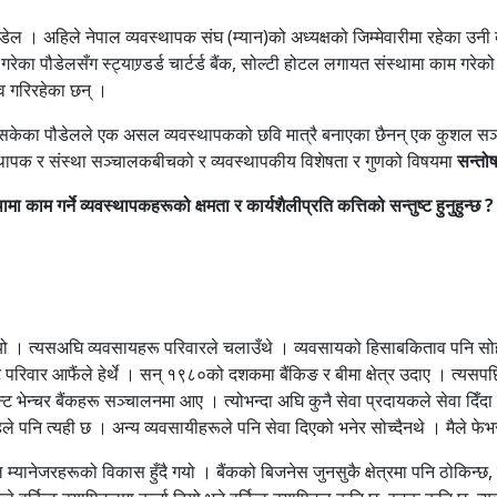
पौडेल । अहिले नेपाल व्यवस्थापक संघ (म्यान)को अध्यक्षको जिम्मेवारीमा रहेका उनी 
ेका पौडेलसँग स्ट्याण्र्डर्ड चार्टर्ड बैंक, सोल्टी होटल लगायत संस्थामा काम गर
्व गरिरहेका छन् ।
ालिसकेका पौडेलले एक असल व्यवस्थापकको छवि मात्रै बनाएका छैनन् एक कुशल सञ्च
वस्थापक र संस्था सञ्चालकबीचको र व्यवस्थापकीय विशेषता र गुणको विषयमा
सन्तो
मा काम गर्ने व्यवस्थापकहरूको क्षमता र कार्यशैलीप्रति कत्तिको सन्तुष्ट हुनुहुन्छ ?
यो । त्यसअघि व्यवसायहरू परिवारले चलाउँथे । व्यवसायको हिसाबकिताव पनि सोह
परिवार आफैंले हेर्थे । सन् १९८०को दशकमा बैंकिङ र बीमा क्षेत्र उदाए । त्यसपछ
न्चर बैंकहरू सञ्चालनमा आए । त्योभन्दा अघि कुनै सेवा प्रदायकले सेवा दिँदा फ
िले पनि त्यही छ । अन्य व्यवसायीहरूले पनि सेवा दिएको भनेर सोच्दैनथे । मैले फेभर 
म्यानेजरहरूको विकास हुँदै गयो । बैंकको बिजनेस जुनसुकै क्षेत्रमा पनि ठोकिन्छ, 