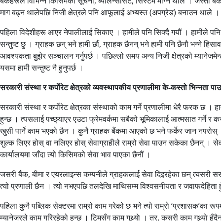
बैंकहरूले विभिन्न किसिमका सूचना, ब्यालेन्ससिट, सिस्टम माग्न थाले । जस्तो ब
माग बढ्न थालेपछि निजी क्षेत्रले पनि आफूलाई अभ्यस्त (अपग्रेड) बनाउन थाले । 
पहिला विदेशीहरू आएर नेपालीलाई सिकाए । हामीले पनि सिक्दै गयौं । हामीले पनि त
सन्तुष्ट छु । ग्राहक छन् भने हामी छौं, ग्राहक छैनन् भने हामी पनि छैनौ भन्ने
आवश्यकता बुझेर सञ्चालन गर्नुपर्छ । पछिल्लो समय अन्य निजी क्षेत्रको म्यानेजम
यसमा हामी सन्तुष्ट नै हुनुपर्छ ।
सरकारी संस्था र कर्पाेरेट क्षेत्रको व्यवस्थापकीय प्रणालीमा के-कस्तो भिन्नता प
सरकारी संस्था र कर्पाेरेट क्षेत्रका संस्थाको काम गर्ने प्रणालीमा धेरै फरक छ
हुन्छ । त्यसलाई पच्छ्याएर एउटा फ्रेमवर्कमा सबैको भूमिकालाई आत्मसात गर्ने र क
खुसी पार्ने काम भएको छैन । कुनै ग्राहक बैंकमा आएको छ भने फर्केर जान नपरोस् । 
शुल्क लिएर होस् वा नलिएर होस् सेवाग्राहीले राम्रो सेवा पाउन सकेका छैनन् । 
कार्यालयमा जाँदा त्यो किसिमको सेवा भाव पाएका छैनौं ।
जसरी बैंक, बीमा र एयरलाइन्स कम्पनीले ग्राहकलाई सेवा दिइरहेका छन् त्यसरी 
त्यो प्रणाली छैन । त्यो नभएपछि तलदेखि माथिसम्म विश्वसनीयता र जवाफदेहिता हु
पहिला कुनै पब्लिक सेक्टरमा राम्रो काम गरेको छ भने त्यो राम्रो ‘प्रशासक’का रूप
म्यानेजरले काम गरिरहेको हुन्छ । टिमसँग काम गथ्र्याे । तर, कसरी काम गथ्र्याे