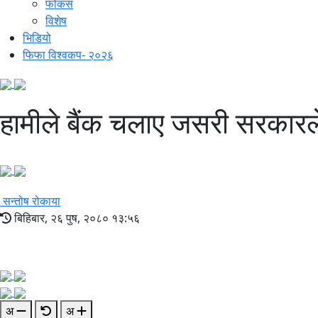
फोकस
विशेष
भिडियो
फिफा विश्वकप- २०२६
हामीले बैंक चलाए जसरी सरकारले 
सन्तोष रोकाया
बिहिबार, २६ पुष, २०८० १३:५६
अ
अ