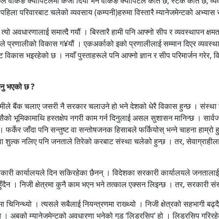
ैंकले वर्किङ क्यापिटलमा कर्जा दियो भने वर्किङ क्यापिटल कति छ, स्टक कति छ, 
पहिला परिवारबाट चलेको व्यवसाय (कम्पनी)हरुमा विस्तारै म्यानेजमेन्टको अभ्यास 
्यो अवधारणालाई समात्दै गयौं । बिस्तारै हामी पनि आफ्नो सीप र व्यवस्थापन क्षम
 हिसावले प्रणालीको विकास ग¥यौं । एकअर्काको इको प्रणालीलाई सम्मान दिएर व्यवस्
ेन्ट विकास भइरहेको छ । नयाँ पुस्ताहरूले पनि आफ्नो ज्ञान र सीप परिमार्जन गरेर
ाउनु भएको छ ?
 । हामीले बैंक चलाए जसरी नै सरकार चलाउने हो भने देशको धेरै विकास हुन्छ । संस
सैको भूमिकामाथि हस्तक्षेप नगरी काम गर्न दिनुलाई असल सुशासन मानिन्छ । सार्वजनि
फर्केर जाँदा पनि सन्तुष्ट वा सन्तोषजनक हिसाबले फर्कियोस् भन्ने चाहना हाम्रो ह
सेवा शुल्क नलिए पनि जनताले तिरेको करबाट संस्था चलेको हुन्छ । तर, सेवाग्राह
सरकारी कार्यालयले दिन सकिरहेका छैनन् । विदेशका सरकारी कार्यालयले जनतालाई
ँदैन । निजी क्षेत्रमा कुनै काम भएन भने तत्काल एक्सन लिइन्छ । तर, सरकारी संस
मा चिनिन्थ्यो । त्यसले सबैलाई नियन्त्रणमा राख्थ्यो । निजी क्षेत्रको सहभागी बढ
 हुँदैन । अबको म्यानेजमेन्टको अवधारणा भनेको गुड ‘लिडरसिप’ हो । लिडरसिप गरिरह