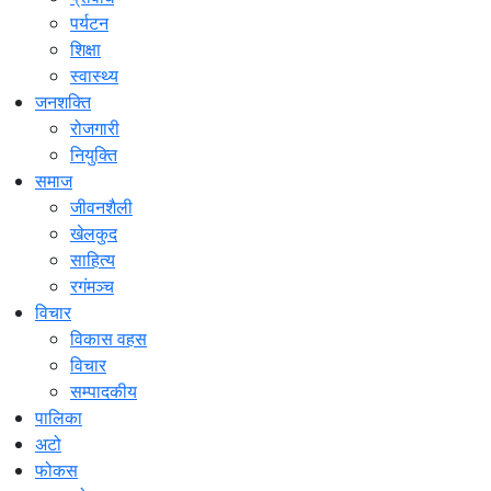
पर्यटन
शिक्षा
स्वास्थ्य
जनशक्ति
रोजगारी
नियुक्ति
समाज
जीवनशैली
खेलकुद
साहित्य
रगंमञ्च
विचार
विकास वहस
विचार
सम्पादकीय
पालिका
अटो
फोकस