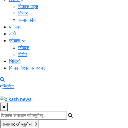
विकास वहस
विचार
सम्पादकीय
पालिका
अटो
फोकस
फोकस
विशेष
भिडियो
फिफा विश्वकप- २०२६
युनिकोड
समाचार खोज्नुहोस