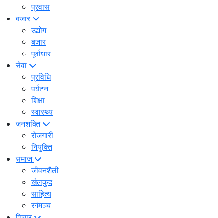
प्रवास
बजार
उद्योग
बजार
पूर्वाधार
सेवा
प्रविधि
पर्यटन
शिक्षा
स्वास्थ्य
जनशक्ति
रोजगारी
नियुक्ति
समाज
जीवनशैली
खेलकुद
साहित्य
रगंमञ्च
विचार