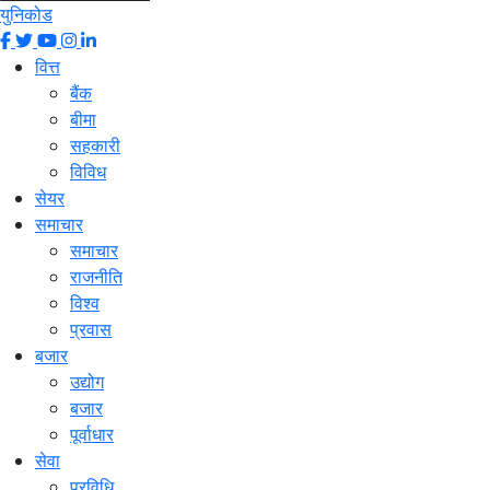
युनिकोड
वित्त
बैंक
बीमा
सहकारी
विविध
सेयर
समाचार
समाचार
राजनीति
विश्व
प्रवास
बजार
उद्योग
बजार
पूर्वाधार
सेवा
प्रविधि