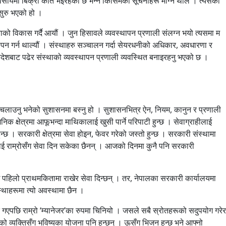
व्यवसायमा बिक्री कति भइरहेको छ भन्ने किसिमका सूचनाहरू माग्न थाले । त्यसको
सुरु भएको हो ।
ताको विकास गर्दै आयौं । जुन हिसावले व्यवस्थापन प्रणाली संलग्न भयो त्यसमा म
थापन गर्न थाल्यौं । संस्थाहरु सञ्चालन गर्दा सेयरधनीको अधिकार, अवधारणा र
, विदेशबाट पढेर संस्थाको व्यवस्थापन प्रणाली व्यवस्थित बनाइरहनु भएको छ ।
्था चलाउनु भनेको सुशासनमा बस्नु हो । सुशासनभित्र ऐन, नियम, कानुन र प्रणाली
क क्षेत्रमा आफूभन्दा माथिकालाई खुसी पार्ने परिपाटी हुन्छ । सेवाग्राहीलाई
ुन्छ । सरकारी क्षेत्रमा सेवा होइन, फेवर गरेको जस्तो हुन्छ । सरकारी संस्थामा
ीलाई राम्रोसँग सेवा दिन सकेका छैनन् । आजको दिनमा कुनै पनि सरकारी
 पहिलो प्राथमकितामा राखेर सेवा दिन्छन् । तर, नेपालका सरकारी कार्यालयमा
्थाहरूमा त्यो अवस्थामा छैन ।
्दै गएपछि राम्रो ‘म्यानेजर’का रुपमा चिनियो । जसले सबै स्रोतहरूको सदुपयोग गरेर
ेको व्यक्तिसँग भविष्यका योजना पनि हुन्छन् । ऊसँग भिजन हुन्छ भने आफ्नो