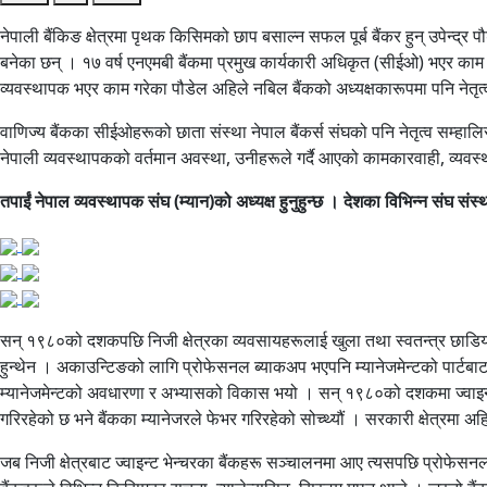
नेपाली बैंकिङ क्षेत्रमा पृथक किसिमको छाप बसाल्न सफल पूर्ब बैंकर हुन् उपेन्द्र 
बनेका छन् । १७ वर्ष एनएमबी बैंकमा प्रमुख कार्यकारी अधिकृत (सीईओ) भएर काम गर
व्यवस्थापक भएर काम गरेका पौडेल अहिले नबिल बैंकको अध्यक्षकारूपमा पनि नेतृत
वाणिज्य बैंकका सीईओहरूको छाता संस्था नेपाल बैंकर्स संघको पनि नेतृत्व सम्ह
नेपाली व्यवस्थापकको वर्तमान अवस्था, उनीहरूले गर्दै आएको कामकारवाही, व्य
तपाईं नेपाल व्यवस्थापक संघ (म्यान)को अध्यक्ष हुनुहुन्छ । देशका विभिन्न संघ संस्था
सन् १९८०को दशकपछि निजी क्षेत्रका व्यवसायहरूलाई खुला तथा स्वतन्त्र छाडि
हुन्थेन । अकाउन्टिङको लागि प्रोफेसनल ब्याकअप भएपनि म्यानेजमेन्टको पार्टबाट 
म्यानेजमेन्टको अवधारणा र अभ्यासको विकास भयो । सन् १९८०को दशकमा ज्वाइन्ट भे
गरिरहेको छ भने बैंकका म्यानेजरले फेभर गरिरहेको सोच्थ्यौं । सरकारी क्षेत्रमा अह
जब निजी क्षेत्रबाट ज्वाइन्ट भेन्चरका बैंकहरू सञ्चालनमा आए त्यसपछि प्रोफेसनल 