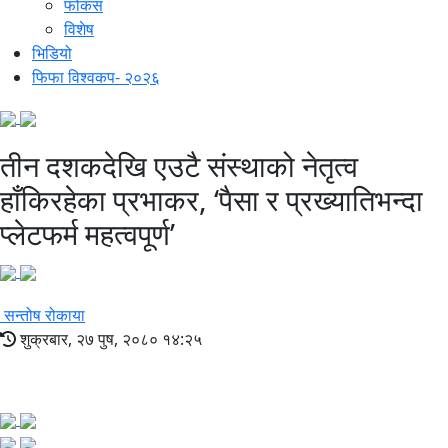
फोकस
विशेष
भिडियो
फिफा विश्वकप- २०२६
तीन दशकदेखि एउटै संस्थाको नेतृत्व
हाँकिरहेका प्रभाकर, ‘पैसा र प्रख्यातिभन्दा
प्लेटफर्म महत्वपूर्ण’
सन्तोष रोकाया
शुक्रबार, २७ पुष, २०८० १४:२५