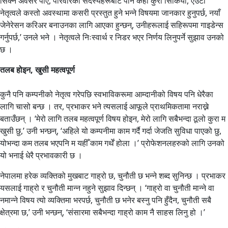
सिक्ने अवसर पाएँ, परिवारका सदस्यहरूबाट पनि केही कुरा सिकियो, एउटा
नेतृत्वले कस्तो अवस्थामा कसरी प्रस्तुत हुने भन्ने विषयमा जानकार हुनुपर्छ, नयाँ
जेनेरेसन करिअर बनाउनका लागि आएका हुन्छन्, उनीहरूलाई सहिरूपमा गाइडेन्स
गर्नुपर्छ,’ उनले भने । नेतृत्वले निःस्वार्थ र निडर भएर निर्णय लिनुपर्ने सुझाव उनको
छ ।
तलब होइन, खुसी महत्वपूर्ण
कुनै पनि कम्पनीको नेतृत्व गरेपछि स्वभाविकरूमा आम्दानीको विषय पनि धेरैका
लागि चासो बन्छ । तर, प्रभाकर भने त्यसलाई आफूले प्राथमिकतामा नराख्ने
बताउँछन् । ‘मेरो लागि तलब महत्वपूर्ण विषय होइन, मेरो लागि सबैभन्दा ठूलो कुरा म
खुसी छु,’ उनी भन्छन्, ‘अहिले यो कम्पनीमा काम गर्दै गर्दा जेजति सुविधा पाएको छु,
योभन्दा कम तलब भएपनि म यहीँ काम गर्थें होला ।’ प्राेफेशनलहरुको लागि उनको
यो भनाई धेरै प्रभावकारी छ ।
नेपालमा हरेक व्यक्तिको मुखबाट गाह्रो छ, चुनौती छ भन्ने शब्द सुनिन्छ । प्रभाकर
यसलाई गाह्रो र चुनौती मान्न नहुने सुझाव दिन्छन् । ‘गाह्रो वा चुनौती मान्ने वा
नमान्ने विषय त्यो व्यक्तिमा भरपर्छ, चुनौती छ भनेर बस्नु पनि हुँदैन, चुनौती सबै
क्षेत्रमा छ,’ उनी भन्छन्, ‘संसारमा सबैभन्दा गाह्रो काम नै साहस लिनु हो ।’