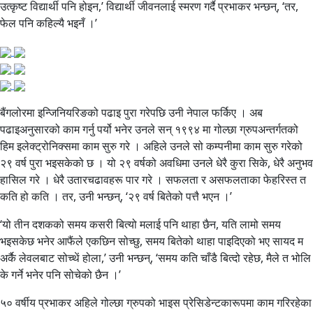
उत्कृष्ट विद्यार्थी पनि होइन,’ विद्यार्थी जीवनलाई स्मरण गर्दै प्रभाकर भन्छन्, ‘तर,
फेल पनि कहिल्यै भइनँ ।’
बैंगलोरमा इन्जिनियरिङको पढाइ पुरा गरेपछि उनी नेपाल फर्किए । अब
पढाइअनुसारको काम गर्नु पर्यो भनेर उनले सन् १९९४ मा गोल्छा ग्रुपअन्तर्गतको
हिम इलेक्ट्रोनिक्समा काम सुरु गरे । अहिले उनले सो कम्पनीमा काम सुरु गरेको
२९ वर्ष पुरा भइसकेको छ । यो २९ वर्षको अवधिमा उनले धेरै कुरा सिके, धेरै अनुभव
हासिल गरे । धेरै उतारचढावहरू पार गरे । सफलता र असफलताका फेहरिस्त त
कति हो कति । तर, उनी भन्छन्, ‘२९ वर्ष बितेको पत्तै भएन ।’
‘यो तीन दशकको समय कसरी बित्यो मलाई पनि थाहा छैन, यति लामो समय
भइसकेछ भनेर आफैंले एकछिन सोच्छु, समय बितेको थाहा पाइदिएको भए सायद म
अर्कै लेवलबाट सोच्थें होला,’ उनी भन्छन्, ‘समय कति चाँडै बित्दो रहेछ, मैले त भोलि
के गर्ने भनेर पनि सोचेको छैन ।’
५० वर्षीय प्रभाकर अहिले गोल्छा ग्रुपको भाइस प्रेसिडेन्टकारूपमा काम गरिरहेका