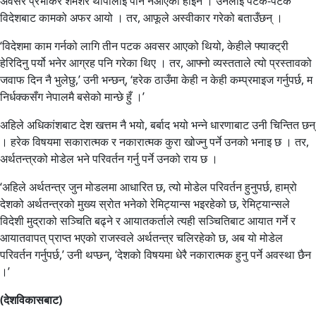
अवसर प्रभाकर शमशेर थापालाई पनि नआएको होइन । उनलाई पटक-पटक
विदेशबाट कामको अफर आयो । तर, आफूले अस्वीकार गरेको बताउँछन् ।
‘विदेशमा काम गर्नको लागि तीन पटक अवसर आएको थियो, केहीले फ्याक्ट्री
हेरिदिनु पर्यो भनेर आग्रह पनि गरेका थिए । तर, आफ्नो व्यस्तताले त्यो प्रस्तावको
जवाफ दिन नै भुलेछु,’ उनी भन्छन्, ‘हरेक ठाउँमा केही न केही कम्प्रमाइज गर्नुपर्छ, म
निर्धक्कसँग नेपालमै बसेको मान्छे हुँ ।’
अहिले अधिकांशबाट देश खत्तम नै भयो, बर्बाद भयो भन्ने धारणाबाट उनी चिन्तित छन्
। हरेक विषयमा सकारात्मक र नकारात्मक कुरा खोज्नु पर्ने उनको भनाइ छ । तर,
अर्थतन्त्रको मोडेल भने परिवर्तन गर्नु पर्ने उनको राय छ ।
‘अहिले अर्थतन्त्र जुन मोडलमा आधारित छ, त्यो मोडेल परिवर्तन हुनुपर्छ, हाम्रो
देशको अर्थतन्त्रको मुख्य स्रोत भनेको रेमिट्यान्स भइरहेको छ, रेमिट्यान्सले
विदेशी मुद्राको सञ्चिति बढ्ने र आयातकर्ताले त्यही सञ्चितिबाट आयात गर्ने र
आयातवापत् प्राप्त भएको राजस्वले अर्थतन्त्र चलिरहेको छ, अब यो मोडेल
परिवर्तन गर्नुपर्छ,’ उनी थप्छन्, ‘देशको विषयमा धेरै नकारात्मक हुनु पर्ने अवस्था छैन
।’
(देशविकासबाट)