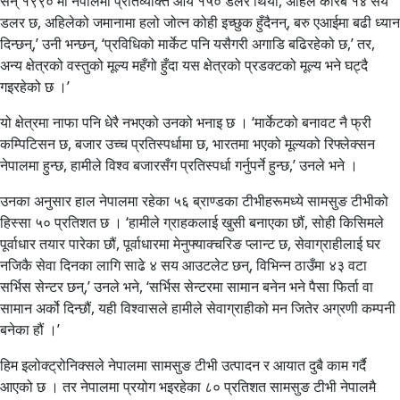
सन् १९९० मा नेपालमा प्रतिव्यक्ति आय १५० डलर थियो, अहिले करिब १४ सय
डलर छ, अहिलेको जमानामा हलो जोत्न कोही इच्छुक हुँदैनन्, बरु एआईमा बढी ध्यान
दिन्छन्,’ उनी भन्छन्, ‘प्रविधिको मार्केट पनि यसैगरी अगाडि बढिरहेको छ,’ तर,
अन्य क्षेत्रको वस्तुको मूल्य महँगो हुँदा यस क्षेत्रको प्रडक्टको मूल्य भने घट्दै
गइरहेको छ ।’
यो क्षेत्रमा नाफा पनि धेरै नभएको उनको भनाइ छ । ‘मार्केटको बनावट नै फ्री
कम्पिटिसन छ, बजार उच्च प्रतिस्पर्धामा छ, भारतमा भएको मूल्यको रिफ्लेक्सन
नेपालमा हुन्छ, हामीले विश्व बजारसँग प्रतिस्पर्धा गर्नुपर्ने हुन्छ,’ उनले भने ।
उनका अनुसार हाल नेपालमा रहेका ५६ ब्राण्डका टीभीहरूमध्ये सामसुङ टीभीको
हिस्सा ५० प्रतिशत छ । ‘हामीले ग्राहकलाई खुसी बनाएका छौं, सोही किसिमले
पूर्वाधार तयार पारेका छौं, पूर्वाधारमा मेनुफ्याक्चरिङ प्लान्ट छ, सेवाग्राहीलाई घर
नजिकै सेवा दिनका लागि साढे ४ सय आउटलेट छन्, विभिन्न ठाउँमा ४३ वटा
सर्भिस सेन्टर छन्,’ उनले भने, ‘सर्भिस सेन्टरमा सामान बनेन भने पैसा फिर्ता वा
सामान अर्को दिन्छौं, यही विश्वासले हामीले सेवाग्राहीको मन जितेर अग्रणी कम्पनी
बनेका हौं ।’
हिम इलोक्ट्रोनिक्सले नेपालमा सामसुङ टीभी उत्पादन र आयात दुबै काम गर्दै
आएको छ । तर नेपालमा प्रयोग भइरहेका ८० प्रतिशत सामसुङ टीभी नेपालमै