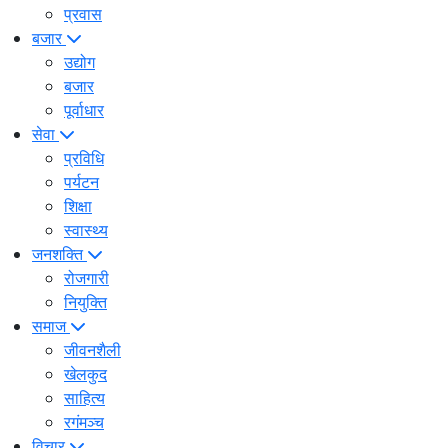
प्रवास
बजार
उद्योग
बजार
पूर्वाधार
सेवा
प्रविधि
पर्यटन
शिक्षा
स्वास्थ्य
जनशक्ति
रोजगारी
नियुक्ति
समाज
जीवनशैली
खेलकुद
साहित्य
रगंमञ्च
विचार