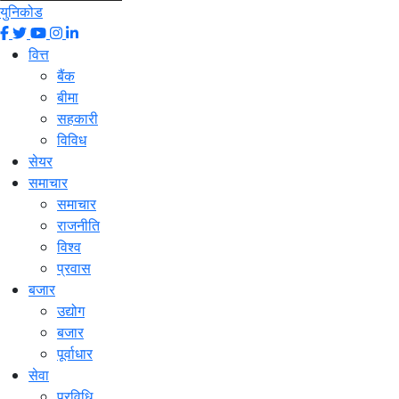
युनिकोड
वित्त
बैंक
बीमा
सहकारी
विविध
सेयर
समाचार
समाचार
राजनीति
विश्व
प्रवास
बजार
उद्योग
बजार
पूर्वाधार
सेवा
प्रविधि