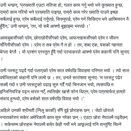
उनी भन्छन्, ‘प्रख्याती एउटा नतिजा हो, गलत काम गर्नु भयो भने कुख्यात हुन्छ,
राम्रो काम गरियो भने प्रख्याति पाइन्छ, राम्रो काम गरेर ख्याति पाउने इच्छा
सबैलाई हुन्छ, प्रेम सबैलाई गर्नुपर्छ, सिक्नुपर्छ, प्रेम गर्न सिकिएन भने आत्मियपन नै
हुँदैन,’ उनी थप्छन्, ‘तर, यो सबै आफ्नो बुझाइमा भरपर्छ ।’
आमाबुबासँगको प्रेम, छोराछोरीसँगको प्रेम, आफन्तहरूसँगको प्रेम र जीवन
सँगिनीसँगको प्रेम । प्रेम त सब प्रेम नै त हो । तर, शब्द एक, यसको गहनता
बेग्ला बेग्लै । यो प्रशंग प्रस्तुत हुँदै गर्दा प्रभाकरले आफ्नो प्रेम कहानी पनि सुनाए
।
उनी प्लसटु पढ्दै गर्दा पलाएको प्रेम सात वर्षपछि विवाहमा परिणत भयो । त्यो सात
वर्षभित्रको कहानी पनि लामो छ । तर, उनले सारांशमा सुनाए- ‘म प्लसटु पढेर
सक्दै गर्दा र उनी प्लसटुको पढाइ सुरु गर्दै गर्दा चिनजान भयो, त्यसपछि म
इन्जिनियरिङ पढ्न भारत गएँ, त्यतिखेर खासै फोन थिएन, प्रेम पत्रमार्फत् हाम्रो
संवाद हुन्थ्यो, प्रेम बसेको सात वर्षपछि विवाह भयो ।’
अहिले उनकी श्रीमती (निलु कार्की) सँगै दुई छोराहरू छन् । जेठो छोराले
स्नातकोत्तर सकेर अमेरिकामै काम सुरु गरेका छन् । एउटा छोरा नेपालमै पढ्दैछन्
। सकेसम्म छोराहरू नेपालमै बसेर केही गर्यो भने आफूलाई पनि सन्तुष्टि मिल्ने