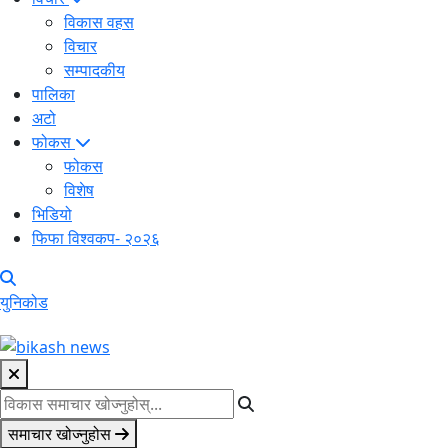
विकास वहस
विचार
सम्पादकीय
पालिका
अटो
फोकस
फोकस
विशेष
भिडियो
फिफा विश्वकप- २०२६
युनिकोड
समाचार खोज्नुहोस