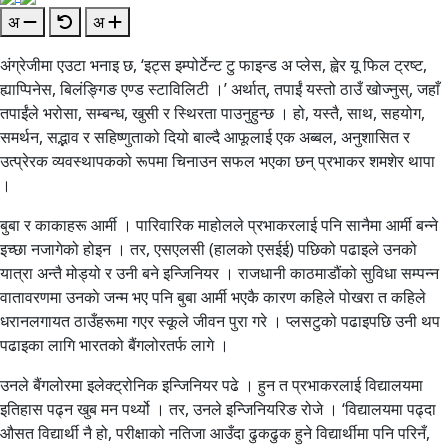
अ
अ
अंग्रेजीमा एउटा भनाइ छ, ‘इट्स इम्पोर्टेन्ट टु फाइन्ड अ प्लेस, ह्वेर यू फिल ट्रष्ट,
ह्याप्पिनेस, बिलंङ्गिङ एण्ड स्टाविलिटी ।’ अर्थात्, तपाईं यस्तो ठाउँ खोज्नुस्, जहाँ
तपाईंले भरोसा, सम्बन्ध, खुसी र स्थिरता पाउनुहुन्छ । हो, यस्तै, साथ, सहयोग,
समर्थन, सद्भाव र सहिष्णुताको दियो बाल्दै आफूलाई एक अब्बल, अनुशासित र
उत्प्रेरक व्यवस्थापकको रूपमा चिनाउन सफल भएका छन् प्रभाकर शमशेर थापा
।
बुबा र काकाहरू आर्मी । पारिवारिक माहोलले प्रभाकरलाई पनि सानैमा आर्मी बन्ने
इच्छा नजागेको होइन । तर, एसएलसी (हालको एसईई) पछिको पढाइले उनको
यात्रा अन्तै मोड्यो र उनी बने इन्जिनियर । राजधानी काठमाडौंको सुविधा सम्पन्न
वातावरणमा उनकाे जन्म भए पनि बुबा आर्मी भएकै कारण कहिले पोखरा त कहिले
धरानलगायत ठाउँहरूमा गएर स्कूले जीवन पुरा गरे । प्लसटुको पढाइपछि उनी थप
पढाइका लागि भारतको बैंगलोरतर्फ लागे ।
उनले बैंगलोरमा इलेक्ट्रोनिक इन्जिनियर पढे । हुन त प्रभाकरलाई विद्यालयमा
इतिहास पढ्न खुब मन पर्थ्यो । तर, उनले इन्जिनियरिङ रोजे । ‘विद्यालयमा पढ्दा
औसत विद्यार्थी नै हो, परीक्षाको नतिजा आउँदा ढुकढुक हुने विद्यार्थीमा पनि परिनँ,