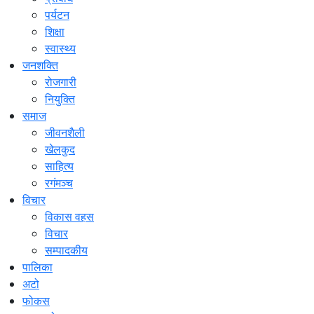
पर्यटन
शिक्षा
स्वास्थ्य
जनशक्ति
रोजगारी
नियुक्ति
समाज
जीवनशैली
खेलकुद
साहित्य
रगंमञ्च
विचार
विकास वहस
विचार
सम्पादकीय
पालिका
अटो
फोकस