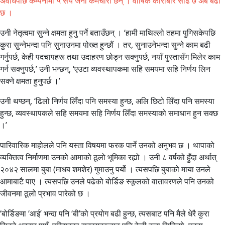
अवधिपछि कम्पनीमा ५ सय जना कर्मचारी छन् । वार्षिक कारोबार साढे ७ अर्ब बढी
छ ।
उनी नेतृत्वमा सुन्ने क्षमता हुनु पर्ने बताउँछन् । ‘हामी माथिल्लो तहमा पुगिसकेपछि
कुरा सुन्नेभन्दा पनि सुनाउनमा पोख्त हुुन्छौं । तर, सुनाउनेभन्दा सुन्ने काम बढी
गर्नुपर्छ, केही पदचापहरू तथा उदाहरण छोड्न सक्नुपर्छ, नयाँ पुस्तासँग मिलेर काम
गर्न सक्नुपर्छ,’ उनी भन्छन्, ‘एउटा व्यवस्थापकमा सहि समयमा सहि निर्णय लिन
सक्ने क्षमता हुनुपर्छ ।’
उनी थप्छन्, ‘ढिलो निर्णय लिँदा पनि समस्या हुन्छ, अलि छिटो लिँदा पनि समस्या
हुन्छ, व्यवस्थापकले सहि समयमा सहि निर्णय लिँदा समस्याको समाधान हुन सक्छ
।’
पारिवारिक माहोलले पनि यस्ता विषयमा फरक पार्ने उनको अनुभव छ । थापाको
व्यक्तित्व निर्माणमा उनको आमाको ठूलो भूमिका रह्यो । उनी ८ वर्षको हुँदा अर्थात्
२०४२ सालमा बुबा (माधब शमशेर) गुमाउनु पर्यो । त्यसपछि बुबाको माया उनले
आमाबाटै पाए । त्यसपछि उनले पढेको बोर्डिङ स्कूलको वातावरणले पनि उनको
जीवनमा ठूलो प्रभाव पारेको छ ।
‘बोर्डिङमा ‘आई’ भन्दा पनि ‘बी’को प्रयोग बढी हुन्छ, त्यसबाट पनि मैले धेरै कुरा