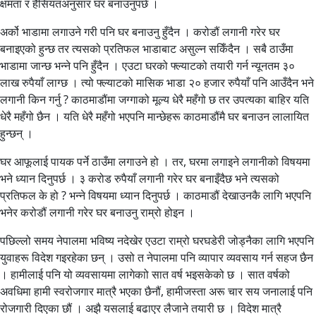
क्षमता र हैसियतअनुसार घर बनाउनुपर्छ ।
अर्को भाडामा लगाउने गरी पनि घर बनाउनु हुँदैन । करोडौं लगानी गरेर घर
बनाइएको हुन्छ तर त्यसको प्रतिफल भाडाबाट असुल्न सकिँदैन । सबै ठाउँमा
भाडामा जान्छ भन्ने पनि हुँदैन । एउटा घरको फ्ल्याटको तयारी गर्न न्यूनतम ३०
लाख रुपैयाँ लाग्छ । त्यो फ्ल्याटको मासिक भाडा २० हजार रुपैयाँ पनि आउँदैन भने
लगानी किन गर्नु ? काठमाडौंमा जग्गाको मूल्य धेरै महँगो छ तर उपत्यका बाहिर यति
धेरै महँगो छैन । यति धेरै महँगो भएपनि मान्छेहरू काठमाडौंमै घर बनाउन लालायित
हुन्छन् ।
घर आफूलाई पायक पर्ने ठाउँमा लगाउने हो । तर, घरमा लगाइने लगानीको विषयमा
भने ध्यान दिनुपर्छ । ३ करोड रुपैयाँ लगानी गरेर घर बनाइँदैछ भने त्यसको
प्रतिफल के हो ? भन्ने विषयमा ध्यान दिनुपर्छ । काठमाडौं देखाउनकै लागि भएपनि
भनेर करोडौं लगानी गरेर घर बनाउनु राम्रो होइन ।
पछिल्लो समय नेपालमा भविष्य नदेखेर एउटा राम्रो घरघडेरी जोड्नैका लागि भएपनि
युवाहरू विदेश गइरहेका छन् । उसो त नेपालमा पनि व्यापार व्यवसाय गर्न सहज छैन
। हामीलाई पनि यो व्यवसायमा लागेकाो सात वर्ष भइसकेको छ । सात वर्षको
अवधिमा हामी स्वरोजगार मात्रै भएका छैनौं, हामीजस्ता अरू चार सय जनालाई पनि
रोजगारी दिएका छौं । अझै यसलाई बढाएर लैजाने तयारी छ । विदेश मात्रै