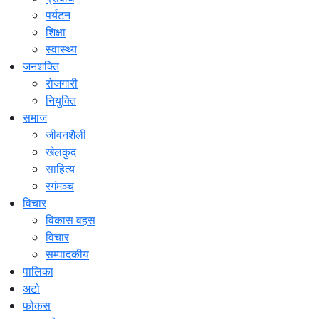
पर्यटन
शिक्षा
स्वास्थ्य
जनशक्ति
रोजगारी
नियुक्ति
समाज
जीवनशैली
खेलकुद
साहित्य
रगंमञ्च
विचार
विकास वहस
विचार
सम्पादकीय
पालिका
अटो
फोकस