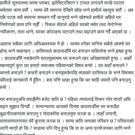
हामीले सुरुवातमा घरमा प्लम्बर, इलेक्ट्रिसिएन र टायल लगाउने मान्छे पठाएर
मर्मतका काम गर्‍याैं । घरमा धेरै समस्या देखिने रहेछ भन्ने हामीले महसुस गर्‍यौं । अब
एकै पटक सबै समस्या समधान गर्दै जानुपर्छ भन्ने उद्देश्यले हामीले अहिले घर
निर्माणको काम पनि गर्छौं । स्किल सेवाले अहिले घरको मर्मत तथा मेन्टेनेन्स
नवीकरण, तला थप्ने, घरका कोठाहरू घटाउने तथा बढाउने काम गर्दै आएको छ ।
आवास सबैका लागि अतिआवश्यक नै हो । मध्यम वर्गका मानिस सबैले आफ्नो घर
होस् भन्ने चाहन्छन् । कतिपयले काठमाडौंमै घर बनाउन सकियोस् भन्ने इच्छा हुन्छ
। काठमाडौंमै नसकेपनि सदरमुकाममा घर बनाउने रहर अधिकांशको हुन्छ । अर्को
महत्त्वपूर्ण कुरा घर हाम्रो समाजमा पहिचानको विषय बन्यो । घर कहाँ बनाउने ?
कस्तो बनाउने ? कसरी बनाउने र बनाइसकेपछि त्यसको प्रतिफल के भन्ने विषयमा
धेरैलाई जानकारी नै हुँदैन । बस् यत्ति थाहा हुन्छ कि घर चाहिं जसरी पनि बनाउनु
पर्‍यो ।
घर बनाउनुअघि तपाईंसँग बजेट कति छ ? पहिला त्यसलाई विचार गरेर मात्रै अघि
बढ्न सुझाव दिन्छौं । सामान्यतया आजको दिनमा काठमाडौंमा घर बनाउँदा
बुढानीलकण्ठमा बनाउनु र गोदाबरीमा बनाउनुमा फरक छ । त्यहाँ लगानी,
वातावरणलगायत धेरै कुरामा फरक छ । घरमा कति जनाका परिवार छ ? परिवारको
लागि मात्रै हो कि ? भाडामा पनि दिनु हुन्छ कि वा वा अन्य प्रयोजनका लागि भन्ने