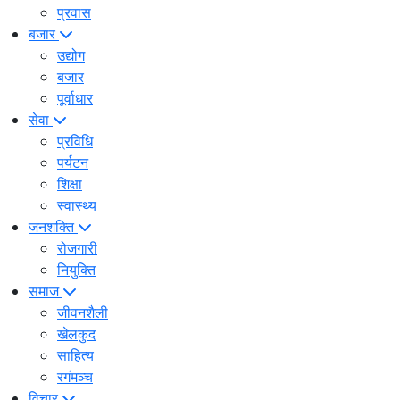
प्रवास
बजार
उद्योग
बजार
पूर्वाधार
सेवा
प्रविधि
पर्यटन
शिक्षा
स्वास्थ्य
जनशक्ति
रोजगारी
नियुक्ति
समाज
जीवनशैली
खेलकुद
साहित्य
रगंमञ्च
विचार