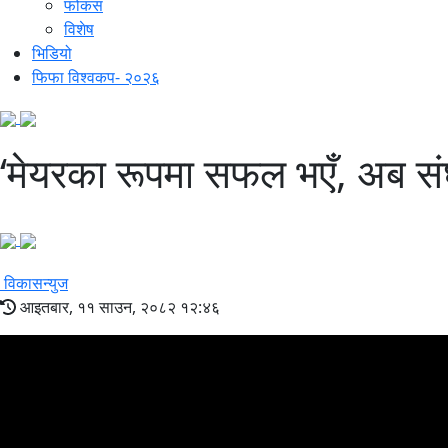
फोकस
विशेष
भिडियो
फिफा विश्वकप- २०२६
‘मेयरका रूपमा सफल भएँ, अब संघमा
विकासन्युज
आइतबार, ११ साउन, २०८२ १२:४६