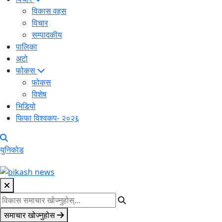
विकास वहस
विचार
सम्पादकीय
पालिका
अटो
फोकस
फोकस
विशेष
भिडियो
फिफा विश्वकप- २०२६
युनिकोड
समाचार खोज्नुहोस