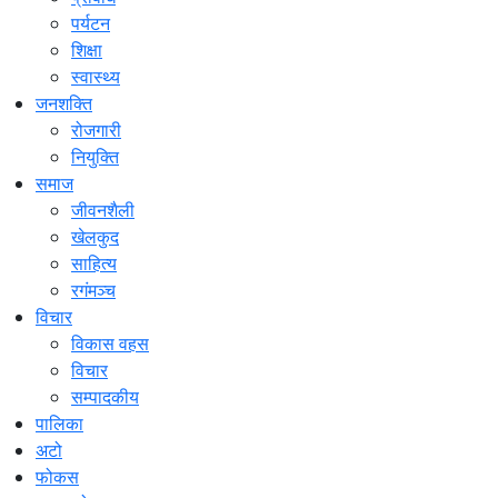
पर्यटन
शिक्षा
स्वास्थ्य
जनशक्ति
रोजगारी
नियुक्ति
समाज
जीवनशैली
खेलकुद
साहित्य
रगंमञ्च
विचार
विकास वहस
विचार
सम्पादकीय
पालिका
अटो
फोकस