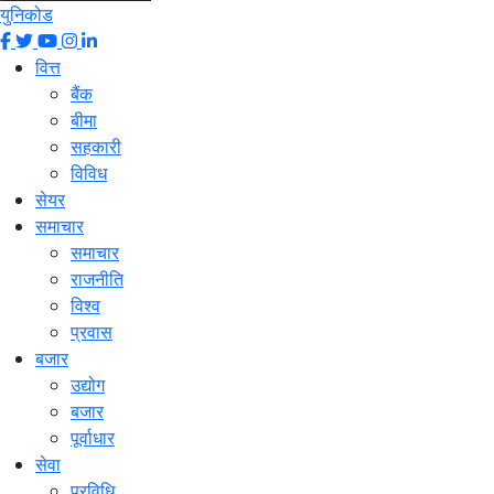
युनिकोड
वित्त
बैंक
बीमा
सहकारी
विविध
सेयर
समाचार
समाचार
राजनीति
विश्व
प्रवास
बजार
उद्योग
बजार
पूर्वाधार
सेवा
प्रविधि