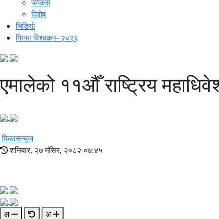
फोकस
विशेष
भिडियो
फिफा विश्वकप- २०२६
एमालेको ११औँ राष्ट्रिय महाधिवेश
विकासन्युज
शनिबार, २७ मंसिर, २०८२ ०७:४५
अ
अ