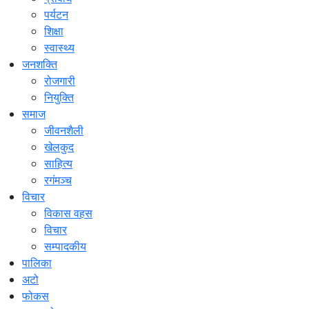
पर्यटन
शिक्षा
स्वास्थ्य
जनशक्ति
रोजगारी
नियुक्ति
समाज
जीवनशैली
खेलकुद
साहित्य
रगंमञ्च
विचार
विकास वहस
विचार
सम्पादकीय
पालिका
अटो
फोकस