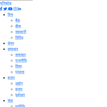
युनिकोड
वित्त
बैंक
बीमा
सहकारी
विविध
सेयर
समाचार
समाचार
राजनीति
विश्व
प्रवास
बजार
उद्योग
बजार
पूर्वाधार
सेवा
प्रविधि