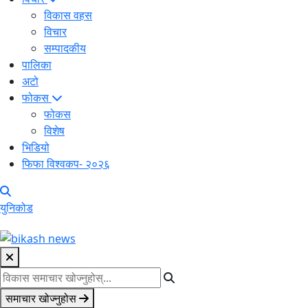
विकास वहस
विचार
सम्पादकीय
पालिका
अटो
फोकस
फोकस
विशेष
भिडियो
फिफा विश्वकप- २०२६
युनिकोड
समाचार खोज्नुहोस