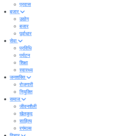
प्रवास
बजार
उद्योग
बजार
पूर्वाधार
सेवा
प्रविधि
पर्यटन
शिक्षा
स्वास्थ्य
जनशक्ति
रोजगारी
नियुक्ति
समाज
जीवनशैली
खेलकुद
साहित्य
रगंमञ्च
विचार