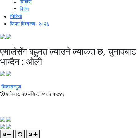
फोकस
विशेष
भिडियो
फिफा विश्वकप- २०२६
एमालेसँग बहुमत ल्याउने ल्याकत छ, चुनावबाट
भाग्दैन : ओली
विकासन्युज
शनिबार, २७ मंसिर, २०८२ १५:४३
अ
अ