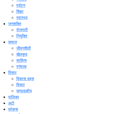
पर्यटन
शिक्षा
स्वास्थ्य
जनशक्ति
रोजगारी
नियुक्ति
समाज
जीवनशैली
खेलकुद
साहित्य
रगंमञ्च
विचार
विकास वहस
विचार
सम्पादकीय
पालिका
अटो
फोकस