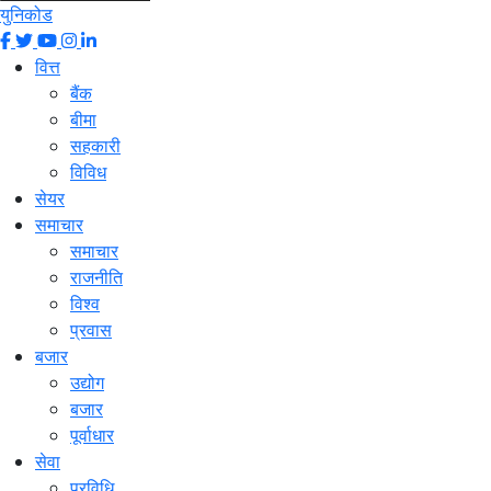
युनिकोड
वित्त
बैंक
बीमा
सहकारी
विविध
सेयर
समाचार
समाचार
राजनीति
विश्व
प्रवास
बजार
उद्योग
बजार
पूर्वाधार
सेवा
प्रविधि