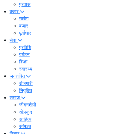
प्रवास
बजार
उद्योग
बजार
पूर्वाधार
सेवा
प्रविधि
पर्यटन
शिक्षा
स्वास्थ्य
जनशक्ति
रोजगारी
नियुक्ति
समाज
जीवनशैली
खेलकुद
साहित्य
रगंमञ्च
विचार