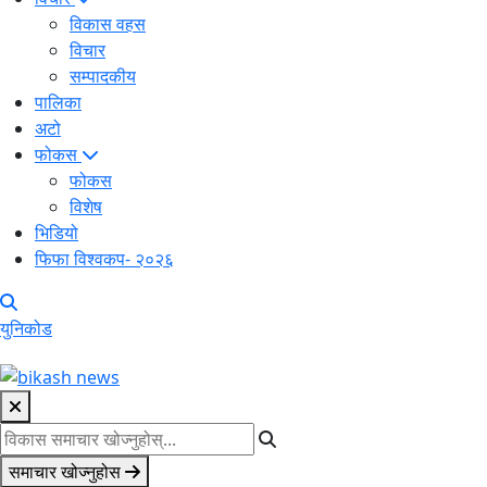
विकास वहस
विचार
सम्पादकीय
पालिका
अटो
फोकस
फोकस
विशेष
भिडियो
फिफा विश्वकप- २०२६
युनिकोड
समाचार खोज्नुहोस