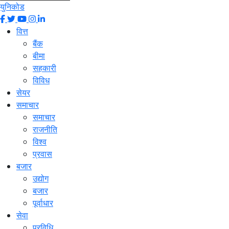
युनिकोड
वित्त
बैंक
बीमा
सहकारी
विविध
सेयर
समाचार
समाचार
राजनीति
विश्व
प्रवास
बजार
उद्योग
बजार
पूर्वाधार
सेवा
प्रविधि