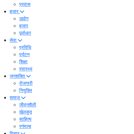
प्रवास
बजार
उद्योग
बजार
पूर्वाधार
सेवा
प्रविधि
पर्यटन
शिक्षा
स्वास्थ्य
जनशक्ति
रोजगारी
नियुक्ति
समाज
जीवनशैली
खेलकुद
साहित्य
रगंमञ्च
विचार