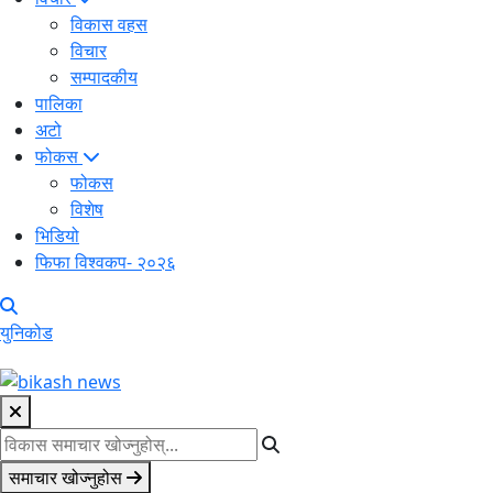
विकास वहस
विचार
सम्पादकीय
पालिका
अटो
फोकस
फोकस
विशेष
भिडियो
फिफा विश्वकप- २०२६
युनिकोड
समाचार खोज्नुहोस