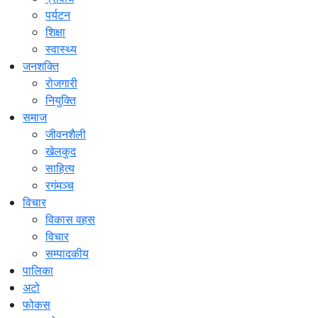
पर्यटन
शिक्षा
स्वास्थ्य
जनशक्ति
रोजगारी
नियुक्ति
समाज
जीवनशैली
खेलकुद
साहित्य
रगंमञ्च
विचार
विकास वहस
विचार
सम्पादकीय
पालिका
अटो
फोकस