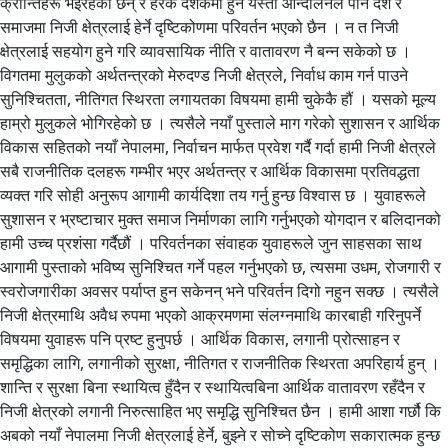
क्रान्तिहरू भइरहेका छन् र हरेक दशकमा हुने यस्ता आन्दोलनले पनि देश र
समाजमा निजी क्षेत्रलाई हेर्ने दृष्टिकोणमा परिवर्तन भएको छैन । न त निजी
क्षेत्रलाई सहयोग हुने गरि व्यावसायिक नीति र वातावरण नै बन्न सकेको छ ।
विगतमा मुलुकको अर्थतन्त्रको मेरुदण्ड निजी क्षेत्रले, निर्वाध काम गर्न पाउने
सुनिश्चितता, नीतिगत स्थिरता लगायतका विषयमा हामी चुकेकै हौं । यसको मूल्य
हाम्रो मुलुकले भोगिरहेको छ । त्यसैले नयाँ पुस्ताले माग गरेको सुशासन र आर्थिक
विकास सहितको नयाँ नेपालमा, निर्वाचन मार्फत प्रवेश गर्दै गर्दा हामी निजी क्षेत्रले
सबै राजनीतिक दलहरू गम्भीर भएर अर्थतन्त्र र आर्थिक विकासमा प्रतिवद्धता
व्यक्त गरि सोही अनुरूप आगामी कार्यदिशा तय गर्नु हुन्छ विश्वास छ । युवाहरूले
सुशासन र भ्रष्टाचार मुक्त समाज निर्माणका लागि गर्नुभएको योगदान र बलिदानको
हामी उच्च प्रशंसा गर्दैछौं । परिवर्तनका संवाहक युवाहरूले जुन साहसका साथ
आगामी पुस्ताको भविष्य सुनिश्चित गर्ने पहल गर्नुभएको छ, त्यसमा उधम, रोजगारी र
स्वरोजगारीका अवसर पर्याप्त हुन सकेनन् भने परिवर्तन दिगो नहुन सक्छ । त्यसैले
निजी क्षेत्रमाथि अवैध रुपमा भएको आक्रमणमा संलग्नमाथि कारबाही गरिनुपर्ने
विषयमा युवाहरू पनि प्रष्ट हुनुपर्छ । आर्थिक विकास, लगानी प्रोत्साहन र
समृद्धिका लागि, लगानीको सुरक्षा, नीतिगत र राजनीतिक स्थिरता अपरिहार्य हुन् ।
शान्ति र सुरक्षा बिना स्थायित्व हुँदैन र स्थायित्वबिना आर्थिक वातावरण रहँदैन र
निजी क्षेत्रको लगानी निरुत्साहित भए समृद्धि सुनिश्चित छैन । हामी आशा गर्छौ कि
अबको नयाँ नेपालमा निजी क्षेत्रलाई हेर्ने, बुझ्ने र सोच्ने दृष्टिकोण सकारात्मक हुन्छ