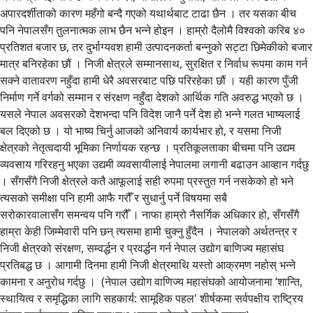
अपारदर्शीताको कारण महँगो बन्दै गएको यथार्थबाट टाढा छैन । तर यसका बीच
पनि नेपालसँग तुलनात्मक लाभ छैन भन्ने होइन । हाम्रो दैलोमै विश्वको करिब ४०
प्रतिशत बजार छ, तर दुर्भाग्यवश हामी उत्पादनकर्ता बन्नुको सट्टा छिमेकीको बजार
मात्र बनिरहेका छौं । निजी क्षेत्रले सम्मानसाथ, सुरक्षित र निर्वाध रूपमा काम गर्न
सक्ने वातावरण नहुँदा हामी धेरै अवसरबाट पछि परिरहेका छौं । यही कारण पुँजी
निर्माण गर्ने वर्गको सम्मान र संरक्षण नहुँदा देशको आर्थिक गति अवरुद्ध भएको छ ।
यसले नेपाल अवसरको देशभन्दा पनि विदेश जानै पर्ने देश हो भन्ने गलत भाष्यलाई
बल दिएको छ । यो भाष्य चिर्नु आजको अनिवार्य कार्यभार हो, र यसमा निजी
क्षेत्रको नेतृत्वदायी भूमिका निर्णायक रहन्छ । प्रतिकूलताका बीचमा पनि उद्यम
व्यवसाय गरिरहनु भएका उद्यमी व्यवसायीलाई नेपालमा लगानी बढाउन आव्हान गर्दछु
। सँगसँगै निजी क्षेत्रले कतै आफूलाई सही रुपमा प्रस्तुत गर्न नसकेको हो भने
त्यसको समीक्षा पनि हामी आफै गरौँ र सुधार्नु पर्ने विषयमा सबै
सरोकारवालासँग समन्वय पनि गरौँ । नाफा हाम्रो नैसर्गिक अधिकार हो, सँगसँगै
हाम्रा केही जिम्मेवारी पनि छन् त्यसमा हामी चुक्नु हुँदैन । नेपालको अर्थतन्त्र र
निजी क्षेत्रको संरक्षण, सम्वर्द्धन र प्रवर्द्धन गर्न नेपाल उद्योग बाणिज्य महासंघ
प्रतिबद्ध छ । आगामी दिनमा हामी निजी क्षेत्रमाथि यस्तो आक्रमण नहोस् भन्ने
कामना र अनुरोध गर्दछु । (नेपाल उद्योग वाणिज्य महासंघको आयोजनामा ‘शान्ति,
स्थायित्व र समृद्धिका लागि सहकार्य: सामूहिक पहल' शीर्षकमा सर्वपक्षीय राष्ट्रिय