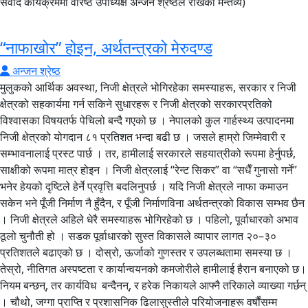
संवाद कार्यक्रममा वरिष्ठ उपाध्यक्ष अन्जन श्रेष्ठले राखेको मन्तव्य)
“नाफाखोर” होइन, अर्थतन्त्रको मेरुदण्ड
अन्जन श्रेष्ठ
मुलुकको आर्थिक अवस्था, निजी क्षेत्रले भोगिरहेका समस्याहरू, सरकार र निजी
क्षेत्रको सहकार्यमा गर्न सकिने सुधारहरू र निजी क्षेत्रको सरकारप्रतिको
विश्वासका विषयतर्फ पेचिलो बन्दै गएको छ । नेपालको कुल गार्हस्थ्य उत्पादनमा
निजी क्षेत्रको योगदान ८१ प्रतिशत भन्दा बढी छ । जसले हाम्रो जिम्मेवारी र
सम्भावनालाई प्रस्ट पार्छ । तर, हामीलाई सरकारले सहयात्रीको रूपमा हेर्नुपर्छ,
साक्षीको रूपमा मात्र होइन । निजी क्षेत्रलाई “रेन्ट सिकर” वा “सधैँ गुनासो गर्ने”
भनेर हेयको दृष्टिले हेर्ने प्रवृत्ति बदलिनुपर्छ । यदि निजी क्षेत्रले नाफा कमाउन
सकेन भने पूँजी निर्माण नै हुँदैन, र पूँजी निर्माणविना अर्थतन्त्रको विकास सम्भव छैन
। निजी क्षेत्रले अहिले धेरै समस्याहरू भोगिरहेको छ । पहिलो, पूर्वाधारको अभाव
ठूलो चुनौती हो । सडक पूर्वाधारको सुस्त विकासले व्यापार लागत २०–३०
प्रतिशतले बढाएको छ । दोस्रो, ऊर्जाको गुणस्तर र उपलब्धतामा समस्या छ ।
तेस्रो, नीतिगत अस्पष्टता र कार्यान्वयनको कमजोरीले हामीलाई हैरान बनाएको छ।
नियम बन्छन्, तर कार्यविध बन्दैनन्, र हरेक निकायले आफ्नै तरिकाले व्याख्या गर्छन्
। चौथो, जग्गा प्राप्ति र प्रशासनिक ढिलासुस्तीले परियोजनाहरू वर्षौंसम्म