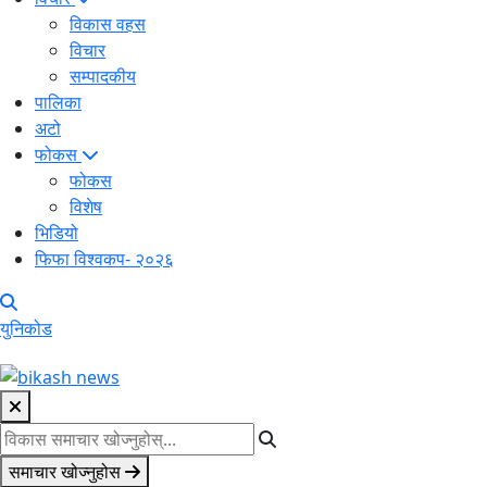
विकास वहस
विचार
सम्पादकीय
पालिका
अटो
फोकस
फोकस
विशेष
भिडियो
फिफा विश्वकप- २०२६
युनिकोड
समाचार खोज्नुहोस