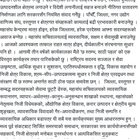
उत्पादनशील क्षेत्रमा लगाउने र विदेशी लगानीलाई सहज बनाउने नीतिगत वातावरण
निर्माणका लागि सरकारसँग नियमित संवाद गर्नेछु । पाँचौँ, जिल्ला, नगर उद्योग
वाणिज्य संघ, वस्तुगत र क्षेत्रगत संघहरूको कामलाई बढी प्रभावकारी बनाउनेछु ।
महासंघ केन्द्रमा मात्र होइन, हरेक जिल्लामा, हरेक प्रदेशमा आफ्ना सदस्यहरूको
आवाज बन्नेछ । महासंघ सचिवालयलाई व्यावसायिक, सक्षम र सेवामुखी बनाउनेछु
। आजको आवश्यकता तत्काल राहत मात्र होइन, दीर्घकालीन संरचनागत सुधार
पनि हो । आगामी तीन वर्षको कार्यकालका मैले ‘छ स्तम्भ, साठी पहल’ को एक
विस्तृत कार्यक्रम तयार पारिसकेको छु । राष्ट्रिय सदस्य सञ्जाल र सेवा
उत्कृष्टता, आर्थिक सुधार र सुशासन, प्रतिस्पर्धात्मकता र वृद्धि, विकास सहयोग र
निजी क्षेत्र विकास, श्रम–सीप–उत्पादकत्वमा सुधार र निजी क्षेत्र प्रवद्र्धन तथा
संरक्षण यी छ स्तम्भ अन्तर्गत साठी ठोस पहल समावेश छन् । जिल्ला, वस्तुगत र
सम्बद्ध सदस्यहरूको सेवामा छुट्टै डेस्क, महासंघ सचिवालयको व्यावसायिक
रूपान्तरण, व्यापार–अर्थतन्त्र–कानुन–अनुसन्धान शाखाको स्थापना, महासंघको
नेतृत्वमा निजी विधेयकको, औद्योगिक क्षेत्र विकास, करार उत्पादन र क्षेत्रीय मूल्य
शृङ्खला, व्यावसायिक विवादको गैर–अपराधीकरण, तथा निजी सम्पत्ति र
व्यावसायिक अधिकार बडापत्र यी सबै यस कार्यक्रमका मुख्य आधारस्तम्भ हुन् ।
मध्य पूर्व संकटबाट सिर्जित समस्याको समाधान, सरकारका सय कार्ययोजनासँगको
सहकार्य, निजी क्षेत्रको मनोबल पुनर्स्थापना र अल्पविकसित मुलुकबाट