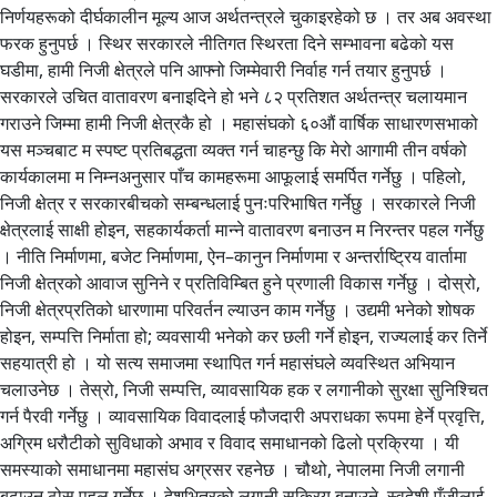
निर्णयहरूको दीर्घकालीन मूल्य आज अर्थतन्त्रले चुकाइरहेको छ । तर अब अवस्था
फरक हुनुपर्छ । स्थिर सरकारले नीतिगत स्थिरता दिने सम्भावना बढेको यस
घडीमा, हामी निजी क्षेत्रले पनि आफ्नो जिम्मेवारी निर्वाह गर्न तयार हुनुपर्छ ।
सरकारले उचित वातावरण बनाइदिने हो भने ८२ प्रतिशत अर्थतन्त्र चलायमान
गराउने जिम्मा हामी निजी क्षेत्रकै हो । महासंघको ६०औं वार्षिक साधारणसभाको
यस मञ्चबाट म स्पष्ट प्रतिबद्धता व्यक्त गर्न चाहन्छु कि मेरो आगामी तीन वर्षको
कार्यकालमा म निम्नअनुसार पाँच कामहरूमा आफूलाई समर्पित गर्नेछु । पहिलो,
निजी क्षेत्र र सरकारबीचको सम्बन्धलाई पुनःपरिभाषित गर्नेछु । सरकारले निजी
क्षेत्रलाई साक्षी होइन, सहकार्यकर्ता मान्ने वातावरण बनाउन म निरन्तर पहल गर्नेछु
। नीति निर्माणमा, बजेट निर्माणमा, ऐन–कानुन निर्माणमा र अन्तर्राष्ट्रिय वार्तामा
निजी क्षेत्रको आवाज सुनिने र प्रतिविम्बित हुने प्रणाली विकास गर्नेछु । दोस्रो,
निजी क्षेत्रप्रतिको धारणामा परिवर्तन ल्याउन काम गर्नेछु । उद्यमी भनेको शोषक
होइन, सम्पत्ति निर्माता हो; व्यवसायी भनेको कर छली गर्ने होइन, राज्यलाई कर तिर्ने
सहयात्री हो । यो सत्य समाजमा स्थापित गर्न महासंघले व्यवस्थित अभियान
चलाउनेछ । तेस्रो, निजी सम्पत्ति, व्यावसायिक हक र लगानीको सुरक्षा सुनिश्चित
गर्न पैरवी गर्नेछु । व्यावसायिक विवादलाई फौजदारी अपराधका रूपमा हेर्ने प्रवृत्ति,
अग्रिम धरौटीको सुविधाको अभाव र विवाद समाधानको ढिलो प्रक्रिया । यी
समस्याको समाधानमा महासंघ अग्रसर रहनेछ । चौथो, नेपालमा निजी लगानी
बढाउन ठोस पहल गर्नेछु । देशभित्रको लगानी सक्रिय बनाउने, स्वदेशी पुँजीलाई