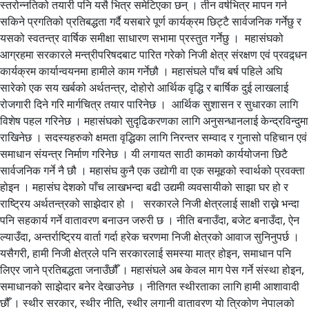
स्तरोन्नतिको तयारी पनि यसै भित्र समेटिएका छन् । तीन वर्षभित्र मापन गर्न
सकिने प्रगतिको प्रतिबद्धता गर्दै यसबारे पूर्ण कार्यक्रम छिट्टै सार्वजनिक गर्नेछु र
यसको स्वतन्त्र वार्षिक समीक्षा साधारण सभामा प्रस्तुत गर्नेछु । महासंघको
आग्रहमा सरकारले मन्त्रीपरिषदबाट पारित गरेको निजी क्षेत्र संरक्षण एवं प्रवद्र्धन
कार्यक्रम कार्यान्वयनमा हामीले काम गर्नेछौ । महासंघले पाँच बर्ष पहिले अघि
सारेको एक सय खर्बको अर्थतन्त्र, दोहोरो आर्थिक वृद्धि र बार्षिक दुई लाखलाई
रोजगारी दिने गरि मार्गचित्र तयार पारिनेछ । आर्थिक सुशासन र सुधारका लागि
विशेष पहल गरिनेछ । महासंघको सुदृढिकरणका लागि अनुसन्धानलाई केन्द्रविन्दुमा
राखिनेछ । सदस्यहरुको क्षमता वृद्धिका लागि निरन्तर सम्वाद र गुनासो पहिचान एवं
समाधान संयन्त्र निर्माण गरिनेछ । यी लगायत साठी कामको कार्ययोजना छिटै
सार्वजनिक गर्ने नै छौ । महासंघ कुनै एक उद्योगी वा एक समूहको स्वार्थको प्रवक्ता
होइन । महासंघ देशको पाँच लाखभन्दा बढी उद्यमी व्यवसायीको साझा घर हो र
राष्ट्रिय अर्थतन्त्रको साझेदार हो । सरकारले निजी क्षेत्रलाई साक्षी राख्ने भन्दा
पनि सहकार्य गर्ने वातावरण बनाउन जरुरी छ । नीति बनाउँदा, बजेट बनाउँदा, ऐन
ल्याउँदा, अन्तर्राष्ट्रिय वार्ता गर्दा हरेक चरणमा निजी क्षेत्रको आवाज सुनिनुपर्छ ।
यसैगरी, हामी निजी क्षेत्रले पनि सरकारलाई समस्या मात्र होइन, समाधान पनि
लिएर जाने प्रतिबद्धता जनाउँछौँ । महासंघले अब केवल माग पेस गर्ने संस्था होइन,
समाधानको साझेदार बनेर देखाउनेछ । नीतिगत स्थीरताका लागि हामी आशावादी
छौँ । स्थीर सरकार, स्थीर नीति, स्थीर लगानी वातावरण यो त्रिकोण नेपालको