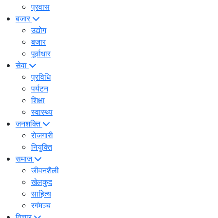
प्रवास
बजार
उद्योग
बजार
पूर्वाधार
सेवा
प्रविधि
पर्यटन
शिक्षा
स्वास्थ्य
जनशक्ति
रोजगारी
नियुक्ति
समाज
जीवनशैली
खेलकुद
साहित्य
रगंमञ्च
विचार