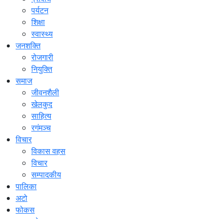
पर्यटन
शिक्षा
स्वास्थ्य
जनशक्ति
रोजगारी
नियुक्ति
समाज
जीवनशैली
खेलकुद
साहित्य
रगंमञ्च
विचार
विकास वहस
विचार
सम्पादकीय
पालिका
अटो
फोकस