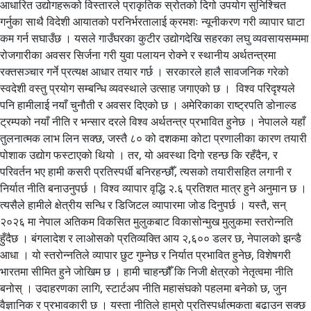
आधारित उद्योगहरूको विस्तारले प्राकृतिक स्रोतको दिगो उपयोग सुनिश्चित
गर्नुका साथै विदेशी आयातको परनिर्भरतालाई क्रमशः न्यूनीकरण गरी व्यापार घाटा
कम गर्न सघाउँछ । यसले गाउँघरका कुटीर उद्योगदेखि सहरका लघु व्यवसायसम्ममा
रोजगारीका अवसर सिर्जना गरी युवा पलायन रोक्ने र स्थानीय अर्थतन्त्रमा
रक्तसञ्चार गर्ने प्रत्यक्ष आधार तयार गर्छ । सरकारले हालै सावजनिक गरेको
स्वदेशी वस्तु प्रयोग सम्बन्धि व्यवस्थाले उत्साह जगाएको छ । विश्व परिदृश्यले
पनि हामीलाई नयाँ चुनौती र अवसर दिएको छ । अमेरिकाका राष्ट्रपति डोनाल्ड
ट्रम्पको नयाँ नीति र भन्सार दरले विश्व अर्थतन्त्र प्रभावित हुनेछ । नेपालले यहाँ
तुलनात्मक लाभ लिन सक्छ, जस्तै ८० को दशकमा कोटा प्रणालीका कारण तयारी
पोशाक उद्योग फस्टाएको थियो । तर, यो अवस्था दिगो रहन्छ कि रहँदैन, र
परिवर्तन भए हामी कसरी प्रतिस्पर्धी बनिरहन्छौँ, त्यसको तयारीसहित लगानी र
निर्यात नीति बनाउनुपर्छ । विश्व व्यापार वृद्धि २.६ प्रतिशत मात्र हुने अनुमान छ ।
त्यसैले हामीले क्षेत्रीय सन्धि र डिजिटल व्यापारमा जोड दिनुपर्छ । यस्तै, सन्
२०२६ मा नेपाल अतिकम विकसित मुलुकबाट विकासोन्मुख मुलुकमा स्तरोन्नति
हुँदैछ । बंगलादेश र लाओसको प्रतिव्यक्ति आय २,६०० डलर छ, नेपालको झन्डै
आधा । यो स्तरोन्नतिले व्यापार छुट गुम्नेछ र निर्यात प्रभावित हुनेछ, विशेषगरी
भारतमा सीमित हुने जोखिम छ । हामी चाहन्छौँ कि निजी क्षेत्रको नेतृत्वमा नीति
बनोस् । उदाहरणका लागि, स्टार्टअप नीति महासंघको पहलमा बनेको छ, जुन
वैज्ञानिक र प्रभावकारी छ । यस्ता नीतिले हाम्रो प्रतिस्पर्धात्मकता बढाउन सक्छ