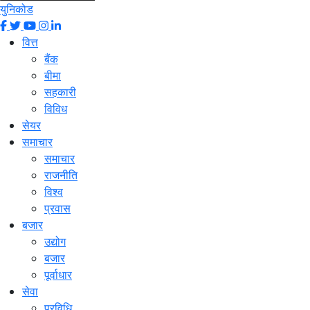
युनिकोड
वित्त
बैंक
बीमा
सहकारी
विविध
सेयर
समाचार
समाचार
राजनीति
विश्व
प्रवास
बजार
उद्योग
बजार
पूर्वाधार
सेवा
प्रविधि