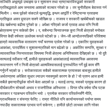
सञ्चिति अभूतपूर्व उचाइमा छ र सुशासन तथा भ्रष्टाचारविरुद्धको सरकारी
प्रतिबद्धताले आम जनतामा आशाको सञ्चार गरेको छ । तर चुनौतीहरू बेवास्ता गर्न
मिल्दैन । मध्य पूर्वको संकटले मूल्यवृद्धि, इन्धन आपूर्ति र रेमिट्यान्स प्रवाहमा
प्रतिकूल असर पुर्‍याउन सक्ने जोखिम छ । राजस्व र सरकारी खर्चबीचको खाडल
डेढ खर्बभन्दा बढीमा पुगेको छ । अपेक्षा गरिएको कर्जा प्रवाह आधा पनि निजी
क्षेत्रसम्म पुग्न सकेको छैन । र, सबैभन्दा चिन्ताजनक कुरा निजी क्षेत्रको मनोबल
विगत केही वर्षयता उल्लेख्य रूपले घटेको छ । जेन–जी आन्दोलनपछिको परिवेशमा
हाम्रो व्यावसायिक वातावरण नयाँ चरणमा प्रवेश गरेको छ । एकातिर युवाहरूको
आकांक्षा, पारदर्शिता र सुशासनप्रतिको माग बढेको छ । अर्कातिर सम्पत्ति, सुरक्षा र
व्यावसायिक निरन्तरताका विषयमा निजी क्षेत्रमा अनिश्चितता देखिएको छ । यो दुवै
सत्यलाई स्वीकार गर्दै, हामीले युवाहरूको आकांक्षालाई व्यावसायिक अवसरमा
रूपान्तरण गर्ने र निजी क्षेत्रको आत्मविश्वासलाई पुनर्स्थापित गर्ने दुई काम सँगै
गर्नुपर्ने भएको छ । सरोकारवाला सबैको सकारात्मक प्रयासका बाबजुद हामीले
अर्थतन्त्रमा अपेक्षित सुधार ल्याउन नसक्नुको कारण के हो ? यो प्रश्न आज हामी
सबैले इमान्दारीपूर्वक सोध्ने बेला आएको छ । मलाई लाग्छ, यसको प्रमुख कारण हो
दीर्घकालीन सोचको अभाव र राजनीतिक अस्थिरता । विगत पाँच वर्षमा पाँच पटक
सरकार र गठबन्धन परिवर्तन भयो । प्रत्येक सरकार परिवर्तनसँगै नीति,
प्राथमिकता र संयन्त्र फेरिए । राम्रा नीतिले पनि कार्यान्वयनको पर्याप्त समय
नपाउँदा सकारात्मक प्रभाव पार्न सकेनन् । हामीले छोटो लाभका लागि गरेका