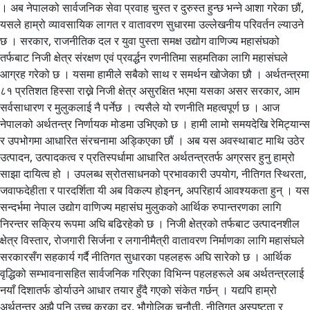
। अब नेपालको सार्वजनिक सेवा प्रवाह चुस्त र दुरुस्त हुन्छ भन्ने आशा गरेका छौं,
यसले हाम्रो व्यावसायिक लागत र वातावरण सुधारमा उल्लेखनीय परिवर्तन ल्याउने
छ । सरकार, राजनीतिक दल र युवा पुस्ता समक्ष उद्योग वाणिज्य महासंघको
तर्फबाट निजी क्षेत्र संरक्षण एवं प्रवर्द्धन रणनीतिमा सहमतिका लागि महासंघले
आग्रह गरेको छ । यसमा हामीले सबैको साथ र समर्थन खोजेका छौ । अर्थतन्त्रमा
८१ प्रतिशत हिस्सा राख्ने निजी क्षेत्र असुरक्षित भएमा यसका असर सरकार, आम
सर्वसाधारण र मुलुकलाई नै पर्नेछ । त्यसैले यो रणनीति महत्वपूर्ण छ । आज
नेपालको अर्थतन्त्र निर्णायक मोडमा उभिएको छ । हामी लामो समयदेखि रेमिट्यान्स
र उपभोगमा आधारित संरचनामा अड्किएका छौं । अब यस अवस्थाबाट माथि उठेर
उत्पादन, उत्पादकत्व र प्रतिस्पर्धामा आधारित अर्थतन्त्रतर्फ अग्रसर हुनु हाम्रो
साझा दायित्व हो । उपलब्ध स्रोतसाधनको प्रभावकारी उपयोग, नीतिगत स्थिरता,
जवाफदेहीता र पारदर्शिता यी अब विकल्प होइनन्, अपरिहार्य आवश्यकता हुन् । यस
सन्दर्भमा नेपाल उद्योग वाणिज्य महासंघ मुलुकको आर्थिक रुपान्तरणका लागि
निरन्तर सक्रिय रूपमा अघि बढिरहेको छ । निजी क्षेत्रको तर्फबाट उत्पादनशील
क्षेत्र विस्तार, रोजगारी सिर्जना र लगानीमैत्री वातावरण निर्माणका लागि महासंघले
सरकारसँग सहकार्य गर्दै नीतिगत सुधारका पहलहरू अघि सारेको छ । आर्थिक
वृद्धिको सम्भावनासहित सार्वजनिक गरिएका विभिन्न पहलहरूले अब अर्थतन्त्रलाई
नयाँ दिशातर्फ डोर्याउने आधार तयार हुँदै गएको संकेत गर्छन् । यद्यपि हाम्रो
अर्थतन्त्र अझै पनि उच्च करका दर, भौगोलिक चुनौती, नीतिगत अस्पष्टता र