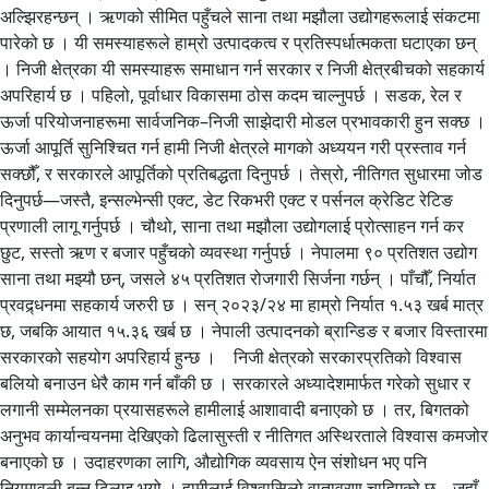
अल्झिरहन्छन् । ऋणको सीमित पहुँचले साना तथा मझौला उद्योगहरूलाई संकटमा
पारेको छ । यी समस्याहरूले हाम्रो उत्पादकत्व र प्रतिस्पर्धात्मकता घटाएका छन्
। निजी क्षेत्रका यी समस्याहरू समाधान गर्न सरकार र निजी क्षेत्रबीचको सहकार्य
अपरिहार्य छ । पहिलो, पूर्वाधार विकासमा ठोस कदम चाल्नुपर्छ । सडक, रेल र
ऊर्जा परियोजनाहरूमा सार्वजनिक–निजी साझेदारी मोडल प्रभावकारी हुन सक्छ ।
ऊर्जा आपूर्ति सुनिश्चित गर्न हामी निजी क्षेत्रले मागको अध्ययन गरी प्रस्ताव गर्न
सक्छौँ, र सरकारले आपूर्तिको प्रतिबद्धता दिनुपर्छ । तेस्रो, नीतिगत सुधारमा जोड
दिनुपर्छ—जस्तै, इन्सल्भेन्सी एक्ट, डेट रिकभरी एक्ट र पर्सनल क्रेडिट रेटिङ
प्रणाली लागू गर्नुपर्छ । चौथो, साना तथा मझौला उद्योगलाई प्रोत्साहन गर्न कर
छुट, सस्तो ऋण र बजार पहुँचको व्यवस्था गर्नुपर्छ । नेपालमा ९० प्रतिशत उद्योग
साना तथा मझ्यौ छन्, जसले ४५ प्रतिशत रोजगारी सिर्जना गर्छन् । पाँचौँ, निर्यात
प्रवद्र्धनमा सहकार्य जरुरी छ । सन् २०२३/२४ मा हाम्रो निर्यात १.५३ खर्ब मात्र
छ, जबकि आयात १५.३६ खर्ब छ । नेपाली उत्पादनको ब्रान्डिङ र बजार विस्तारमा
सरकारको सहयोग अपरिहार्य हुन्छ । निजी क्षेत्रको सरकारप्रतिको विश्वास
बलियो बनाउन धेरै काम गर्न बाँकी छ । सरकारले अध्यादेशमार्फत गरेको सुधार र
लगानी सम्मेलनका प्रयासहरूले हामीलाई आशावादी बनाएको छ । तर, बिगतको
अनुभव कार्यान्वयनमा देखिएको ढिलासुस्ती र नीतिगत अस्थिरताले विश्वास कमजोर
बनाएको छ । उदाहरणका लागि, औद्योगिक व्यवसाय ऐन संशोधन भए पनि
नियमावली बन्न ढिलाइ भयो । हामीलाई विश्वासिलो वातावरण चाहिएको छ—जहाँ