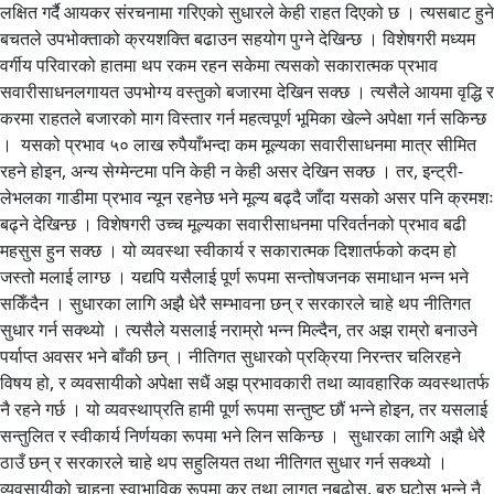
लक्षित गर्दै आयकर संरचनामा गरिएको सुधारले केही राहत दिएको छ । त्यसबाट हुने
बचतले उपभोक्ताको क्रयशक्ति बढाउन सहयोग पुग्ने देखिन्छ । विशेषगरी मध्यम
वर्गीय परिवारको हातमा थप रकम रहन सकेमा त्यसको सकारात्मक प्रभाव
सवारीसाधनलगायत उपभोग्य वस्तुको बजारमा देखिन सक्छ । त्यसैले आयमा वृद्धि र
करमा राहतले बजारको माग विस्तार गर्न महत्वपूर्ण भूमिका खेल्ने अपेक्षा गर्न सकिन्छ
। यसको प्रभाव ५० लाख रुपैयाँभन्दा कम मूल्यका सवारीसाधनमा मात्र सीमित
रहने होइन, अन्य सेग्मेन्टमा पनि केही न केही असर देखिन सक्छ । तर, इन्ट्री-
लेभलका गाडीमा प्रभाव न्यून रहनेछ भने मूल्य बढ्दै जाँदा यसको असर पनि क्रमशः
बढ्ने देखिन्छ । विशेषगरी उच्च मूल्यका सवारीसाधनमा परिवर्तनको प्रभाव बढी
महसुस हुन सक्छ । यो व्यवस्था स्वीकार्य र सकारात्मक दिशातर्फको कदम हो
जस्तो मलाई लाग्छ । यद्यपि यसैलाई पूर्ण रूपमा सन्तोषजनक समाधान भन्न भने
सकिँदैन । सुधारका लागि अझै धेरै सम्भावना छन् र सरकारले चाहे थप नीतिगत
सुधार गर्न सक्थ्यो । त्यसैले यसलाई नराम्रो भन्न मिल्दैन, तर अझ राम्रो बनाउने
पर्याप्त अवसर भने बाँकी छन् । नीतिगत सुधारको प्रक्रिया निरन्तर चलिरहने
विषय हो, र व्यवसायीको अपेक्षा सधैं अझ प्रभावकारी तथा व्यावहारिक व्यवस्थातर्फ
नै रहने गर्छ । यो व्यवस्थाप्रति हामी पूर्ण रूपमा सन्तुष्ट छौं भन्ने होइन, तर यसलाई
सन्तुलित र स्वीकार्य निर्णयका रूपमा भने लिन सकिन्छ । सुधारका लागि अझै धेरै
ठाउँ छन् र सरकारले चाहे थप सहुलियत तथा नीतिगत सुधार गर्न सक्थ्यो ।
व्यवसायीको चाहना स्वाभाविक रूपमा कर तथा लागत नबढोस्, बरु घटोस् भन्ने नै