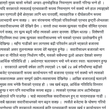
हाम्रो मुख्य चासो भनेको अन्डर–इनभोइसिङ नियन्त्रण कसरी गरिन्छ भन्ने हो ।
यदि सरकारले त्यसलाई प्रभावकारी रूपमा नियन्त्रण गर्न सक्यो भने हाल ल्याइएको
कर प्रणाली ईभी क्षेत्रका लागि थप पारदर्शी, व्यावहारिक र दीर्घकालीन रूपमा
लाभदायी बन्न सक्छ । कर संरचनामा गरिएको परिवर्तनको प्रभाव इन्ट्री-लेभलका
सवारीसाधनमा धेरै देखिने छैन । सस्तो तथा मध्यम मूल्यका गाडीमा सीमित प्रभाव
पर्न सक्छ, तर मूल्य बढ्दै जाँदा त्यसको असर क्रमशः देखिन थाल्छ । विशेषगरी
प्रिमियम तथा उच्च मूल्यका सवारीसाधनमा भने यसको प्रभाव उल्लेखनीय हुने
देखिन्छ । महँगा गाडीको कर लागतमा बढी परिवर्तन आउने भएकाले बजारमा
त्यसको असर तुलनात्मक रूपमा धेरै महसुस हुनेछ । सवारीसाधन बजारको माग
कर वा नीतिले मात्र निर्धारण गर्दैन, यसको सबैभन्दा ठूलो आधार देशको समग्र
आर्थिक गतिविधि हो । अर्थतन्त्र चलायमान भयो भने बजार स्वतः चलायमान हुन्छ
। सरकारले आगामी वर्षका लागि ल्याएको २१ खर्ब २४ अर्ब रुपैयाँभन्दा बढीको
बजेट प्रभावकारी रूपमा कार्यान्वयन गरी बजारमा प्रवाह गर्न सक्यो भने त्यसको
सकारात्मक असर सम्पूर्ण उद्योग-व्यवसायमा देखिनेछ । आखिर बजारलाई चलाउने
मुख्य तत्व भनेकै पैसाको प्रवाह हो । जब खर्च बढ्छ, आर्थिक गतिविधि विस्तार
हुन्छ र माग पनि स्वाभाविक रूपमा बढ्छ । त्यसको प्रत्यक्ष लाभ अटोमोबाइल
क्षेत्रले पनि पाउनेछ । चाहे व्यावसायिक सवारीसाधन हुन् वा यात्रुवाहक गाडी ।
सबै खालका सवारीसाधनको माग बढ्न सक्छ । त्यसैले बजेटमा के घोषणा गरियो
भन्नेभन्दा पनि सरकारले त्यसलाई कति प्रभावकारी रूपमा खर्च र कार्यान्वयन गर्न