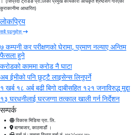
। (सिप्रदी ट्रेडिङ प्रा.लिका प्रमुख कार्यकारी अधिकृत श्रेष्ठसँग गरिएको
कुराकानीमा आधारित)
लोकप्रिय
सबै पढ्नुहोस्
७ कम्पनी कर परीक्षणको घेरामा, प्रमाण नल्याए अन्तिम
फैसला हुने
करोडको काममा करोड नै घाटा
अब ईभीको पनि छुट्टै लाइसेन्स लिनुपर्ने
१ खर्ब १८ अर्ब बढी बिगो दाबीसहित १२१ जनाविरुद्ध मुद्दा
१३ घरधनीलाई घरजग्गा तत्काल खाली गर्न निर्देशन
सम्पर्क
विकास मिडिया प्रा. लि.
बागबजार, काठमाडौं ।
दर्ता नं.: सूचना विभाग दर्ता नं. ४७२/०७४-७५