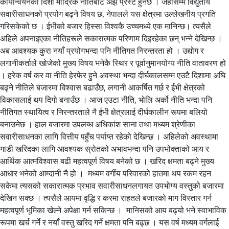
कार्यान्वयनको दिशा मौद्रिक नीतिबाट अझ प्रस्ट हुनेछ । जहाँसम्म विद्युतीय
सवारीसाधनको प्रयोग बढ्ने विषय छ, नेपालले यस क्षेत्रमा उल्लेखनीय प्रगति
गरिसकेको छ । ईभीको बजार हिस्सा विश्वकै उच्चमध्ये एक मानिन्छ। त्यसैले
अहिले अपनाइएका नीतिहरूले सकारात्मक परिणाम दिइरहेका छन् भन्ने देखिन्छ ।
अब आवश्यक कुरा नयाँ प्रयोगभन्दा पनि नीतिगत निरन्तरता हो । उद्योग र
लगानीकर्ताले खोजेको मुख्य विषय भनेकै स्थिर र पूर्वानुमानयोग्य नीति वातावरण हो
। हरेक वर्ष कर वा नीति हेरफेर हुने अवस्था भन्दा दीर्घकालसम्म एउटै दिशामा अघि
बढ्ने नीतिले बजारमा विश्वास बढाउँछ, लगानी आकर्षित गर्छ र ईभी क्षेत्रको
विकासलाई थप दिगो बनाउँछ । आज एउटा नीति, भोलि अर्को नीति भन्दा पनि
नीतिगत स्थायित्व र निरन्तरताले नै ईभी क्षेत्रलाई दीर्घकालीन रूपमा बलियो
बनाउनेछ । हाल बजारमा उपलब्ध अधिकांश साना तथा मध्यम श्रेणीका
सवारीसाधनका लागि वित्तीय पहुँच पर्याप्त रहेको देखिन्छ । अहिलेको अवस्थामा
गाडी खरिदका लागि आवश्यक स्रोतको अभावभन्दा पनि उपभोक्ताको आय र
आर्थिक आत्मविश्वास बढी महत्वपूर्ण विषय बनेको छ । खरिद क्षमता बढ्ने मुख्य
आधार भनेको आम्दानी नै हो । मध्यम वर्गीय परिवारको हातमा थप रकम रहन
सकेमा त्यसको सकारात्मक प्रभाव सवारीसाधनलगायत उपभोग्य वस्तुको बजारमा
देखिन सक्छ । त्यसैले आयमा वृद्धि र करमा राहतले बजारको माग विस्तार गर्न
महत्वपूर्ण भूमिका खेल्ने अपेक्षा गर्न सकिन्छ । मानिसको आय बढ्यो भने स्वाभाविक
रूपमा खर्च गर्ने र नयाँ वस्तु खरिद गर्ने क्षमता पनि बढ्छ । यस वर्ष मध्यम वर्गलाई