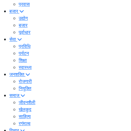
प्रवास
बजार
उद्योग
बजार
पूर्वाधार
सेवा
प्रविधि
पर्यटन
शिक्षा
स्वास्थ्य
जनशक्ति
रोजगारी
नियुक्ति
समाज
जीवनशैली
खेलकुद
साहित्य
रगंमञ्च
विचार