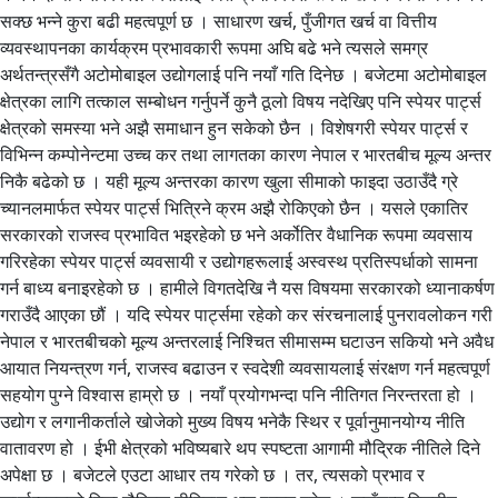
सक्छ भन्ने कुरा बढी महत्वपूर्ण छ । साधारण खर्च, पुँजीगत खर्च वा वित्तीय
व्यवस्थापनका कार्यक्रम प्रभावकारी रूपमा अघि बढे भने त्यसले समग्र
अर्थतन्त्रसँगै अटोमोबाइल उद्योगलाई पनि नयाँ गति दिनेछ । बजेटमा अटोमोबाइल
क्षेत्रका लागि तत्काल सम्बोधन गर्नुपर्ने कुनै ठूलो विषय नदेखिए पनि स्पेयर पार्ट्स
क्षेत्रको समस्या भने अझै समाधान हुन सकेको छैन । विशेषगरी स्पेयर पार्ट्स र
विभिन्न कम्पोनेन्टमा उच्च कर तथा लागतका कारण नेपाल र भारतबीच मूल्य अन्तर
निकै बढेको छ । यही मूल्य अन्तरका कारण खुला सीमाको फाइदा उठाउँदै ग्रे
च्यानलमार्फत स्पेयर पार्ट्स भित्रिने क्रम अझै रोकिएको छैन । यसले एकातिर
सरकारको राजस्व प्रभावित भइरहेको छ भने अर्कोतिर वैधानिक रूपमा व्यवसाय
गरिरहेका स्पेयर पार्ट्स व्यवसायी र उद्योगहरूलाई अस्वस्थ प्रतिस्पर्धाको सामना
गर्न बाध्य बनाइरहेको छ । हामीले विगतदेखि नै यस विषयमा सरकारको ध्यानाकर्षण
गराउँदै आएका छौं । यदि स्पेयर पार्ट्समा रहेको कर संरचनालाई पुनरावलोकन गरी
नेपाल र भारतबीचको मूल्य अन्तरलाई निश्चित सीमासम्म घटाउन सकियो भने अवैध
आयात नियन्त्रण गर्न, राजस्व बढाउन र स्वदेशी व्यवसायलाई संरक्षण गर्न महत्वपूर्ण
सहयोग पुग्ने विश्वास हाम्रो छ । नयाँ प्रयोगभन्दा पनि नीतिगत निरन्तरता हो ।
उद्योग र लगानीकर्ताले खोजेको मुख्य विषय भनेकै स्थिर र पूर्वानुमानयोग्य नीति
वातावरण हो । ईभी क्षेत्रको भविष्यबारे थप स्पष्टता आगामी मौद्रिक नीतिले दिने
अपेक्षा छ । बजेटले एउटा आधार तय गरेको छ । तर, त्यसको प्रभाव र