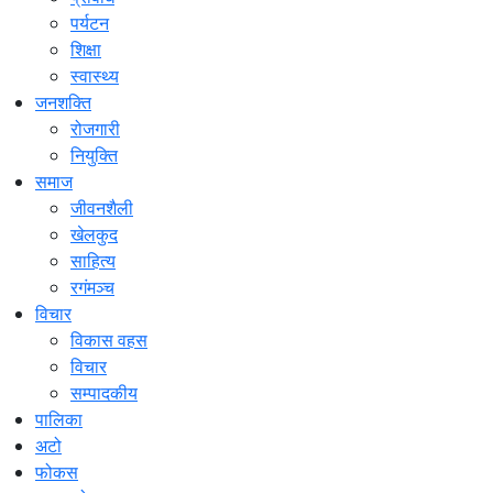
पर्यटन
शिक्षा
स्वास्थ्य
जनशक्ति
रोजगारी
नियुक्ति
समाज
जीवनशैली
खेलकुद
साहित्य
रगंमञ्च
विचार
विकास वहस
विचार
सम्पादकीय
पालिका
अटो
फोकस