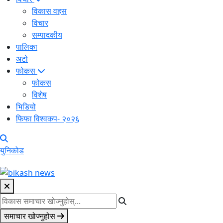
विकास वहस
विचार
सम्पादकीय
पालिका
अटो
फोकस
फोकस
विशेष
भिडियो
फिफा विश्वकप- २०२६
युनिकोड
समाचार खोज्नुहोस