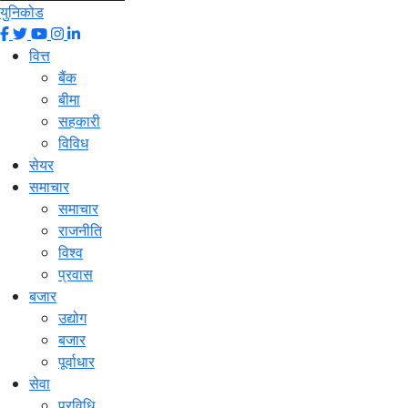
युनिकोड
वित्त
बैंक
बीमा
सहकारी
विविध
सेयर
समाचार
समाचार
राजनीति
विश्व
प्रवास
बजार
उद्योग
बजार
पूर्वाधार
सेवा
प्रविधि