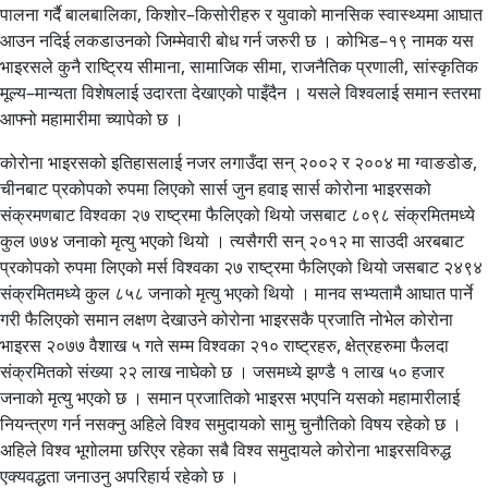
पालना गर्दै बालबालिका, किशोर–किसोरीहरु र युवाको मानसिक स्वास्थ्यमा आघात
आउन नदिई लकडाउनको जिम्मेवारी बोध गर्न जरुरी छ । कोभिड–१९ नामक यस
भाइरसले कुनै राष्ट्रिय सीमाना, सामाजिक सीमा, राजनैतिक प्रणाली, सांस्कृतिक
मूल्य–मान्यता विशेषलाई उदारता देखाएको पाइँदैन । यसले विश्वलाई समान स्तरमा
आफ्नो महामारीमा च्यापेको छ ।
कोरोना भाइरसको इतिहासलाई नजर लगाउँदा सन् २००२ र २००४ मा ग्वाङडोङ,
चीनबाट प्रकोपको रुपमा लिएको सार्स जुन हवाइ सार्स कोरोना भाइरसको
संक्रमणबाट विश्वका २७ राष्ट्रमा फैलिएको थियो जसबाट ८०९८ संक्रमितमध्ये
कुल ७७४ जनाको मृत्यु भएको थियो । त्यसैगरी सन् २०१२ मा साउदी अरबबाट
प्रकोपको रुपमा लिएको मर्स विश्वका २७ राष्ट्रमा फैलिएको थियो जसबाट २४९४
संक्रमितमध्ये कुल ८५८ जनाको मृत्यु भएको थियो । मानव सभ्यतामै आघात पार्ने
गरी फैलिएको समान लक्षण देखाउने कोरोना भाइरसकै प्रजाति नोभेल कोरोना
भाइरस २०७७ वैशाख ५ गते सम्म विश्वका २१० राष्ट्रहरु, क्षेत्रहरुमा फैलदा
संक्रमितको संख्या २२ लाख नाघेको छ । जसमध्ये झण्डै १ लाख ५० हजार
जनाको मृत्यु भएको छ । समान प्रजातिको भाइरस भएपनि यसको महामारीलाई
नियन्त्रण गर्न नसक्नु अहिले विश्व समुदायको सामु चुनौतिको विषय रहेको छ ।
अहिले विश्व भूगोलमा छरिएर रहेका सबै विश्व समुदायले कोरोना भाइरसविरुद्ध
एक्यवद्धता जनाउनु अपरिहार्य रहेको छ ।