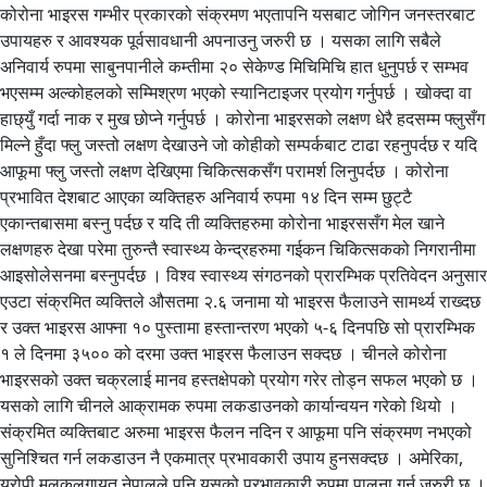
कोरोना भाइरस गम्भीर प्रकारको संक्रमण भएतापनि यसबाट जोगिन जनस्तरबाट
उपायहरु र आवश्यक पूर्वसावधानी अपनाउनु जरुरी छ । यसका लागि सबैले
अनिवार्य रुपमा साबुनपानीले कम्तीमा २० सेकेण्ड मिचिमिचि हात धुनुपर्छ र सम्भव
भएसम्म अल्कोहलको सम्मिश्रण भएको स्यानिटाइजर प्रयोग गर्नुपर्छ । खोक्दा वा
हाछ्युँ गर्दा नाक र मुख छोप्ने गर्नुपर्छ । कोरोना भाइरसको लक्षण धेरै हदसम्म फ्लुसँग
मिल्ने हुँदा फ्लु जस्तो लक्षण देखाउने जो कोहीको सम्पर्कबाट टाढा रहनुपर्दछ र यदि
आफूमा फ्लु जस्तो लक्षण देखिएमा चिकित्सकसँग परामर्श लिनुपर्दछ । कोरोना
प्रभावित देशबाट आएका व्यक्तिहरु अनिवार्य रुपमा १४ दिन सम्म छुट्टै
एकान्तबासमा बस्नु पर्दछ र यदि ती व्यक्तिहरुमा कोरोना भाइरससँग मेल खाने
लक्षणहरु देखा परेमा तुरुन्तै स्वास्थ्य केन्द्रहरुमा गईकन चिकित्सकको निगरानीमा
आइसोलेसनमा बस्नुपर्दछ । विश्व स्वास्थ्य संगठनको प्रारम्भिक प्रतिवेदन अनुसार
एउटा संक्रमित व्यक्तिले औसतमा २.६ जनामा यो भाइरस फैलाउने सामर्थ्य राख्दछ
र उक्त भाइरस आफ्ना १० पुस्तामा हस्तान्तरण भएको ५-६ दिनपछि सो प्रारम्भिक
१ ले दिनमा ३५०० को दरमा उक्त भाइरस फैलाउन सक्दछ । चीनले कोरोना
भाइरसको उक्त चक्रलाई मानव हस्तक्षेपको प्रयोग गरेर तोड्न सफल भएको छ ।
यसको लागि चीनले आक्रामक रुपमा लकडाउनको कार्यान्वयन गरेको थियो ।
संक्रमित व्यक्तिबाट अरुमा भाइरस फैलन नदिन र आफूमा पनि संक्रमण नभएको
सुनिश्चित गर्न लकडाउन नै एकमात्र प्रभावकारी उपाय हुनसक्दछ । अमेरिका,
युरोपी मुलुकलगायत नेपालले पनि यसको प्रभावकारी रुपमा पालना गर्नु जरुरी छ ।