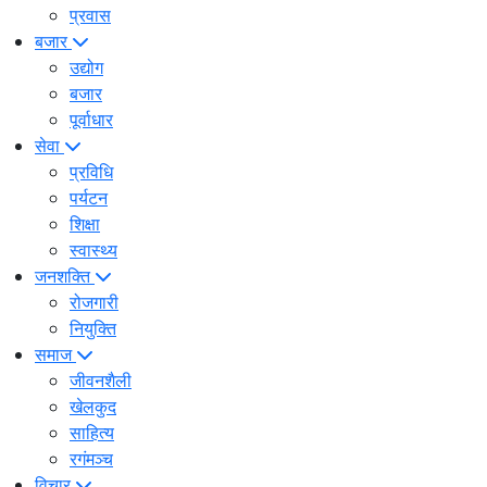
प्रवास
बजार
उद्योग
बजार
पूर्वाधार
सेवा
प्रविधि
पर्यटन
शिक्षा
स्वास्थ्य
जनशक्ति
रोजगारी
नियुक्ति
समाज
जीवनशैली
खेलकुद
साहित्य
रगंमञ्च
विचार