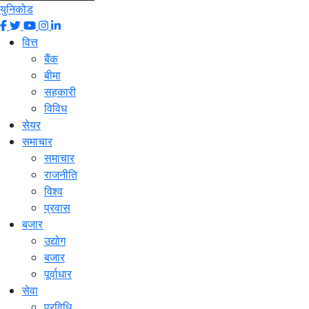
युनिकोड
वित्त
बैंक
बीमा
सहकारी
विविध
सेयर
समाचार
समाचार
राजनीति
विश्व
प्रवास
बजार
उद्योग
बजार
पूर्वाधार
सेवा
प्रविधि