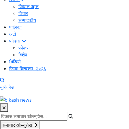
विकास वहस
विचार
सम्पादकीय
पालिका
अटो
फोकस
फोकस
विशेष
भिडियो
फिफा विश्वकप- २०२६
युनिकोड
समाचार खोज्नुहोस