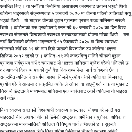
अनभिज्ञ थिए । या भनौँ त्यो निमोनिया असाधारण कारणबाट उत्पन्न भएको थियो ।
कोरोना भाइरसको संक्रमणबाट ५ जनावरी २०२० मा चीनमा पहिलो व्यक्तिको मृत्यु
भएको थियो । यो भाइरस चीनको वुहान प्रान्तमा प्रथम पटक मानिसमा सरेको
थियो । कोरोनाको यस प्रकोपलाई मनन गर्दै ३० जनावरी २०२० का दिन विश्व
स्वास्थ्य संगठनले विश्वव्यापी स्वास्थ्य सङ्कटकालको घोषणा गरेको थियो । यस
नयाँ किसिमको कोरोना भाइरसलाई ११ फेब्रुवरी २०२० मा विश्व स्वास्थ्य
संगठनले काेभिड-१९ को नाम दियो जसको विस्तारीत रुप काेराेना भाइरस
डिजिज-२०१९ रहेको छ । कोभिड–१९ को केन्द्रविन्दु मानिने चीनको वुहान
प्रान्तमा सर्वप्रथम सर्प र चमेराबाट यो भाइरस मानिसमा प्रवेश गरेको भनिएकाे छ
तर आजको दिनसम्म यसको कुनै वैज्ञानिक तथ्य फेला पार्न सकिएको छैन ।
संक्रमित व्यक्तिको संसर्गमा आएमा, निजले प्रयोग गरेको व्यक्तिगत चिजवस्तु
प्रयोग गरेको खण्डमा र संक्रमित व्यक्तिले खोक्दा वा हाछ्युँ गर्दा नाक वा मुखबाट
निस्कने छिट्टाको माध्यमबाट मानिसमा एक व्यक्तिबाट अर्को व्यक्तिमा यो भाइरस
सर्ने गर्दछ ।
विश्व स्वस्थ्य संगठनले विश्वव्यापी स्वास्थ्य संकटकाल घोषणा गरे लगतै यस
भाइरसले चीन लगायत चीनको छिमेकी राष्ट्रहरु, अमेरिका र युरोपका अधिकांश
राष्ट्रहरुमा मानवजातिको अस्तित्व नै निष्कृय पार्न तम्सिएको छ । सुरुको
अवस्थामा यस भाइरस निकै तिब्र गतिमा फैलिएको चीनको अवस्था अहिले