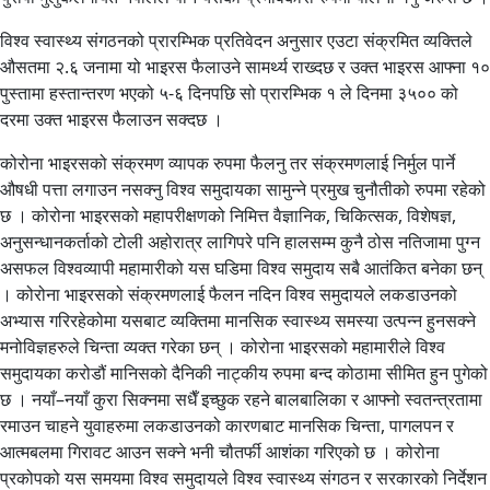
विश्व स्वास्थ्य संगठनको प्रारम्भिक प्रतिवेदन अनुसार एउटा संक्रमित व्यक्तिले
औसतमा २.६ जनामा यो भाइरस फैलाउने सामर्थ्य राख्दछ र उक्त भाइरस आफ्ना १०
पुस्तामा हस्तान्तरण भएको ५-६ दिनपछि सो प्रारम्भिक १ ले दिनमा ३५०० को
दरमा उक्त भाइरस फैलाउन सक्दछ ।
कोरोना भाइरसको संक्रमण व्यापक रुपमा फैलनु तर संक्रमणलाई निर्मुल पार्ने
औषधी पत्ता लगाउन नसक्नु विश्व समुदायका सामुन्ने प्रमुख चुनौतीको रुपमा रहेको
छ । कोरोना भाइरसको महापरीक्षणको निमित्त वैज्ञानिक, चिकित्सक, विशेषज्ञ,
अनुसन्धानकर्ताको टोली अहोरात्र लागिपरे पनि हालसम्म कुनै ठोस नतिजामा पुग्न
असफल विश्वव्यापी महामारीको यस घडिमा विश्व समुदाय सबै आतंकित बनेका छन्
। कोरोना भाइरसको संक्रमणलाई फैलन नदिन विश्व समुदायले लकडाउनको
अभ्यास गरिरहेकोमा यसबाट व्यक्तिमा मानसिक स्वास्थ्य समस्या उत्पन्न हुनसक्ने
मनोविज्ञहरुले चिन्ता व्यक्त गरेका छन् । कोरोना भाइरसको महामारीले विश्व
समुदायका करोडौं मानिसको दैनिकी नाट्कीय रुपमा बन्द कोठामा सीमित हुन पुगेको
छ । नयाँ–नयाँ कुरा सिक्नमा सधैँ इच्छुक रहने बालबालिका र आफ्नो स्वतन्त्रतामा
रमाउन चाहने युवाहरुमा लकडाउनको कारणबाट मानसिक चिन्ता, पागलपन र
आत्मबलमा गिरावट आउन सक्ने भनी चौतर्फी आशंका गरिएको छ । कोरोना
प्रकोपको यस समयमा विश्व समुदायले विश्व स्वास्थ्य संगठन र सरकारको निर्देशन