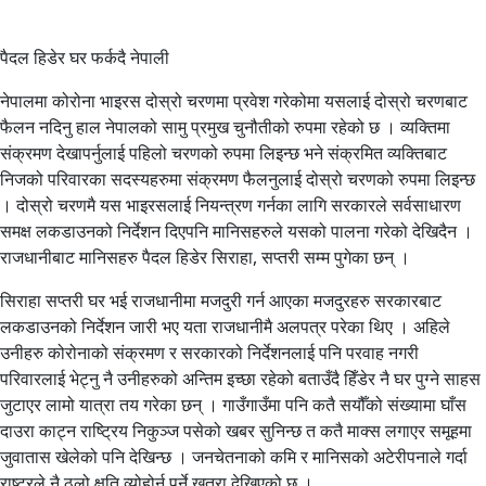
पैदल हिडेर घर फर्कदै नेपाली
नेपालमा कोरोना भाइरस दोस्रो चरणमा प्रवेश गरेकोमा यसलाई दोस्रो चरणबाट
फैलन नदिनु हाल नेपालको सामु प्रमुख चुनौतीको रुपमा रहेको छ । व्यक्तिमा
संक्रमण देखापर्नुलाई पहिलो चरणको रुपमा लिइन्छ भने संक्रमित व्यक्तिबाट
निजको परिवारका सदस्यहरुमा संक्रमण फैलनुलाई दोस्रो चरणको रुपमा लिइन्छ
। दोस्रो चरणमै यस भाइरसलाई नियन्त्रण गर्नका लागि सरकारले सर्वसाधारण
समक्ष लकडाउनको निर्देशन दिएपनि मानिसहरुले यसको पालना गरेको देखिदैन ।
राजधानीबाट मानिसहरु पैदल हिडेर सिराहा, सप्तरी सम्म पुगेका छन् ।
सिराहा सप्तरी घर भई राजधानीमा मजदुरी गर्न आएका मजदुरहरु सरकारबाट
लकडाउनको निर्देशन जारी भए यता राजधानीमै अलपत्र परेका थिए । अहिले
उनीहरु कोरोनाको संक्रमण र सरकारको निर्देशनलाई पनि परवाह नगरी
परिवारलाई भेट्नु नै उनीहरुको अन्तिम इच्छा रहेको बताउँदै हिँडेर नै घर पुग्ने साहस
जुटाएर लामो यात्रा तय गरेका छन् । गाउँगाउँमा पनि कतै सयौँको संख्यामा घाँस
दाउरा काट्न राष्ट्रिय निकुञ्ज पसेको खबर सुनिन्छ त कतै माक्स लगाएर समूहमा
जुवातास खेलेको पनि देखिन्छ । जनचेतनाको कमि र मानिसको अटेरीपनाले गर्दा
राष्ट्रले नै ठूलो क्षति व्योहोर्न पर्ने खतरा देखिएको छ ।