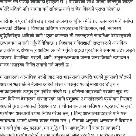
सम्पन्न गर्न पाउँदा कार्यबोझ हराएको छ । परिवारको साथ पाउँदा जतिसुकै कठिन
परिस्थितिको पनि सामना गर्न सकिन्छ भन्ने सन्देश विश्वले प्राप्त गरेको छ ।
कोरोनाको प्रकोपसँग लड्न हाल उपलब्ध आधुनिक मेडिकल उपकरण पनि पर्याप्त
नभएको देखिन्छ । विश्वका कतिपय राष्ट्रहरुमा चिकित्सक, नर्स, स्वास्थ्य
बुद्धिजिविहरु आदिको कमी भएका कारणले ती राष्ट्रहरुले सम्बन्धित पेशेवरहरुको
उत्पादनमा लगानी गर्नुपर्ने देखिन्छ । विश्वका शक्तिशाली राष्ट्रहरुले आणविक
हातहतियार, क्षेप्यास्त्र आदिमा लगानी गर्नुको सट्टा प्रकोपको समयमा डटेर लड्ने
डाक्टर, वैज्ञानिक, प्रहरी, आर्मी, अनुसन्धानकर्ता जस्ता जनशक्तिको उत्पादन र
मानव भलाइका निम्ति लगानी गर्न जरुरी छ ।
मासांहारको अत्याधिक प्रयोगबाट यस भाइरसको उत्पत्ति भएको हुनसक्ने चौतर्फी
आशंका भइराखेको बेलामा अहिले विश्व जनसमुदायलाई मासांहार छोड्न र
साकाहारतर्फ उत्मुख हुन प्रेरित गरेको छ । कोरोना भाइरसको प्रकोप सुरु भए
यता विभिन्न देशहरुमा मांसाहारको लागि पशुहत्या र मासांहारको प्रयोगमा गिरावट
आएको कुरा तथ्यांकले देखाएको छ । चीनलगायतका कतिपय राष्ट्रहरुले मासुको
प्रयोगमा अस्थायी रुपमा निषेध गरेका छन् । हिन्दु आध्यात्मवादहरुले पनि यस
सम्बन्धमा आफ्नो धारणा व्यक्त गरेका छन् । गीताको अनुसार अन्नबाट नै विचार र
मन बन्ने हुँदा आयु बढाउने, मन शुद्धि गर्ने र आत्मतृप्ति गर्ने सत्व (साकाहारी)
भोजनको प्रयोग गर्नुपर्ने कुरामा उनीहरूकाे जोड रहेकाे छ । माथिका तथ्य र