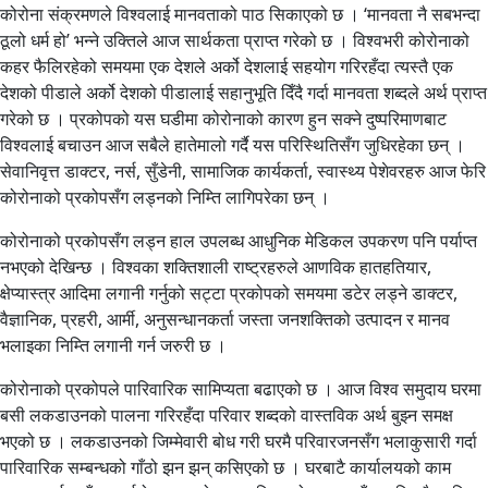
कोरोना संक्रमणले विश्वलाई मानवताको पाठ सिकाएको छ । ‘मानवता नै सबभन्दा
ठूलो धर्म हो’ भन्ने उक्तिले आज सार्थकता प्राप्त गरेको छ । विश्वभरी कोरोनाको
कहर फैलिरहेको समयमा एक देशले अर्को देशलाई सहयोग गरिरहँदा त्यस्तै एक
देशको पीडाले अर्को देशको पीडालाई सहानुभूति दिँदै गर्दा मानवता शब्दले अर्थ प्राप्त
गरेको छ । प्रकोपको यस घडीमा कोरोनाको कारण हुन सक्ने दुष्परिमाणबाट
विश्वलाई बचाउन आज सबैले हातेमालो गर्दै यस परिस्थितिसँग जुधिरहेका छन् ।
सेवानिवृत्त डाक्टर, नर्स, सुँडेनी, सामाजिक कार्यकर्ता, स्वास्थ्य पेशेवरहरु आज फेरि
कोरोनाको प्रकोपसँग लड्नको निम्ति लागिपरेका छन् ।
कोरोनाको प्रकोपसँग लड्न हाल उपलब्ध आधुनिक मेडिकल उपकरण पनि पर्याप्त
नभएको देखिन्छ । विश्वका शक्तिशाली राष्ट्रहरुले आणविक हातहतियार,
क्षेप्यास्त्र आदिमा लगानी गर्नुको सट्टा प्रकोपको समयमा डटेर लड्ने डाक्टर,
वैज्ञानिक, प्रहरी, आर्मी, अनुसन्धानकर्ता जस्ता जनशक्तिको उत्पादन र मानव
भलाइका निम्ति लगानी गर्न जरुरी छ ।
कोरोनाको प्रकोपले पारिवारिक सामिप्यता बढाएको छ । आज विश्व समुदाय घरमा
बसी लकडाउनको पालना गरिरहँदा परिवार शब्दको वास्तविक अर्थ बुझ्न समक्ष
भएको छ । लकडाउनको जिम्मेवारी बोध गरी घरमै परिवारजनसँग भलाकुसारी गर्दा
पारिवारिक सम्बन्धको गाँठो झन झन् कसिएको छ । घरबाटै कार्यालयको काम