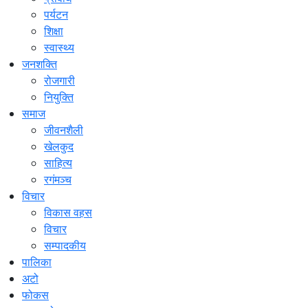
पर्यटन
शिक्षा
स्वास्थ्य
जनशक्ति
रोजगारी
नियुक्ति
समाज
जीवनशैली
खेलकुद
साहित्य
रगंमञ्च
विचार
विकास वहस
विचार
सम्पादकीय
पालिका
अटो
फोकस