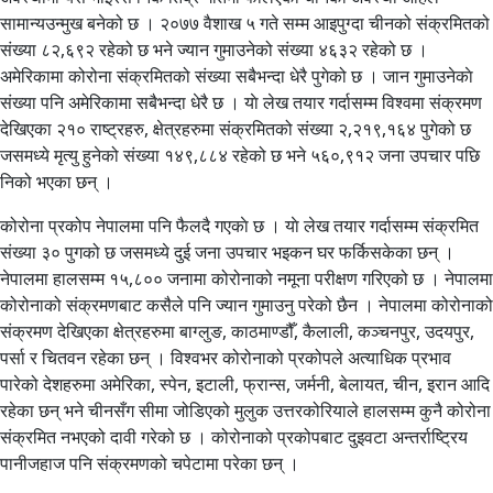
सामान्यउन्मुख बनेको छ । २०७७ वैशाख ५ गते सम्म आइपुग्दा चीनको संक्रमितको
संख्या ८२,६९२ रहेको छ भने ज्यान गुमाउनेको संख्या ४६३२ रहेको छ ।
अमेरिकामा कोरोना संक्रमितको संख्या सबैभन्दा धेरै पुगेको छ । जान गुमाउनेकाे
संख्या पनि अमेरिकामा सबैभन्दा धेरै छ । याे लेख तयार गर्दासम्म विश्वमा संक्रमण
देखिएका २१० राष्ट्रहरु, क्षेत्रहरुमा संक्रमितको संख्या २,२१९,१६४ पुगेको छ
जसमध्ये मृत्यु हुनेको संख्या १४९,८८४ रहेको छ भने ५६०,९१२ जना उपचार पछि
निको भएका छन् ।
कोरोना प्रकोप नेपालमा पनि फैलदै गएकाे छ । याे लेख तयार गर्दासम्म संक्रमित
संख्या ३० पुगको छ जसमध्ये दुई जना उपचार भइकन घर फर्किसकेका छन् ।
नेपालमा हालसम्म १५,८०० जनामा कोरोनाको नमूना परीक्षण गरिएको छ । नेपालमा
कोरोनाको संक्रमणबाट कसैले पनि ज्यान गुमाउनु परेको छैन । नेपालमा कोरोनाको
संक्रमण देखिएका क्षेत्रहरुमा बाग्लुङ, काठमाण्डौँ, कैलाली, कञ्चनपुर, उदयपुर,
पर्सा र चितवन रहेका छन् । विश्वभर कोरोनाको प्रकोपले अत्याधिक प्रभाव
पारेको देशहरुमा अमेरिका, स्पेन, इटाली, फ्रान्स, जर्मनी, बेलायत, चीन, इरान आदि
रहेका छन् भने चीनसँग सीमा जोडिएको मुलुक उत्तरकोरियाले हालसम्म कुनै कोरोना
संक्रमित नभएको दावी गरेको छ । कोरोनाको प्रकोपबाट दुइवटा अन्तर्राष्ट्रिय
पानीजहाज पनि संक्रमणको चपेटामा परेका छन् ।