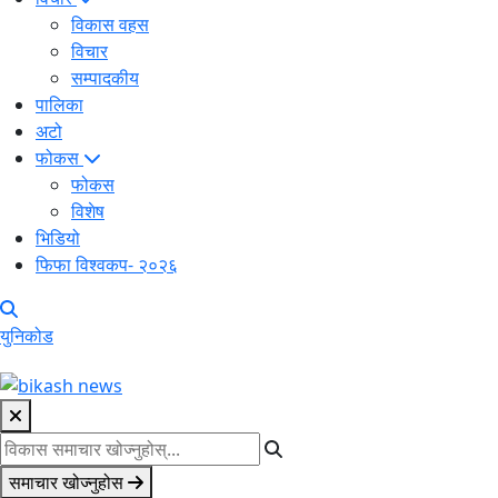
विकास वहस
विचार
सम्पादकीय
पालिका
अटो
फोकस
फोकस
विशेष
भिडियो
फिफा विश्वकप- २०२६
युनिकोड
समाचार खोज्नुहोस