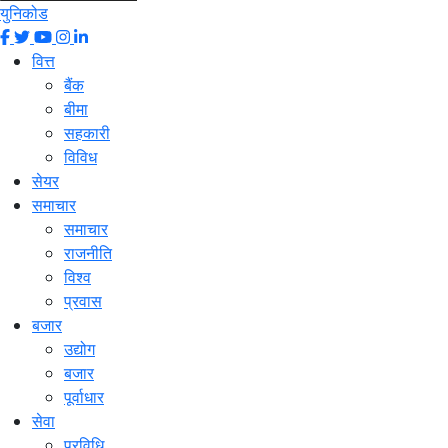
युनिकोड
वित्त
बैंक
बीमा
सहकारी
विविध
सेयर
समाचार
समाचार
राजनीति
विश्व
प्रवास
बजार
उद्योग
बजार
पूर्वाधार
सेवा
प्रविधि