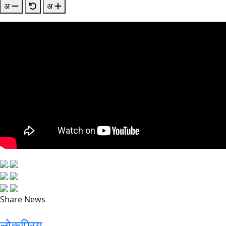
अ
अ
Share News
लोकप्रिय