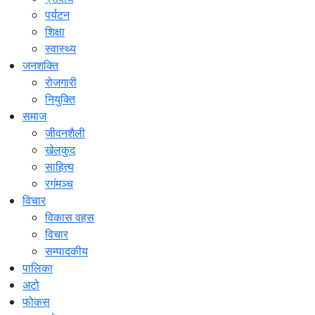
पर्यटन
शिक्षा
स्वास्थ्य
जनशक्ति
रोजगारी
नियुक्ति
समाज
जीवनशैली
खेलकुद
साहित्य
रगंमञ्च
विचार
विकास वहस
विचार
सम्पादकीय
पालिका
अटो
फोकस