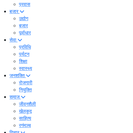
प्रवास
बजार
उद्योग
बजार
पूर्वाधार
सेवा
प्रविधि
पर्यटन
शिक्षा
स्वास्थ्य
जनशक्ति
रोजगारी
नियुक्ति
समाज
जीवनशैली
खेलकुद
साहित्य
रगंमञ्च
विचार