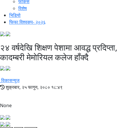
फोकस
विशेष
भिडियो
फिफा विश्वकप- २०२६
२४ वर्षदेखि शिक्षण पेशामा आवद्ध प्रदिप्ता,
कादम्बरी मेमोरियल कलेज हाँक्दै
विकासन्युज
शुक्रबार, २५ फागुन, २०८० १८:४९
None