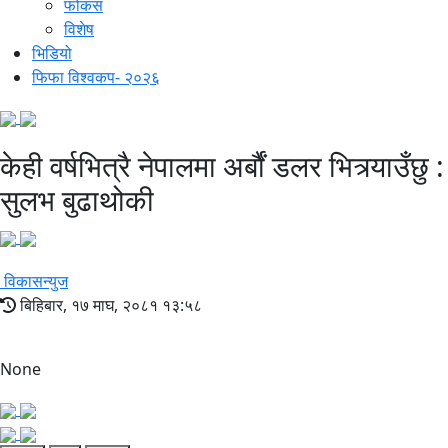
फोकस
विशेष
भिडियो
फिफा विश्वकप- २०२६
केही वर्षभित्रै नेपालमा अर्बौं डलर भित्र्याउँछु :
सुलभ बुढाथोकी
विकासन्युज
बिहिबार, १७ माघ, २०८१ १३:५८
None