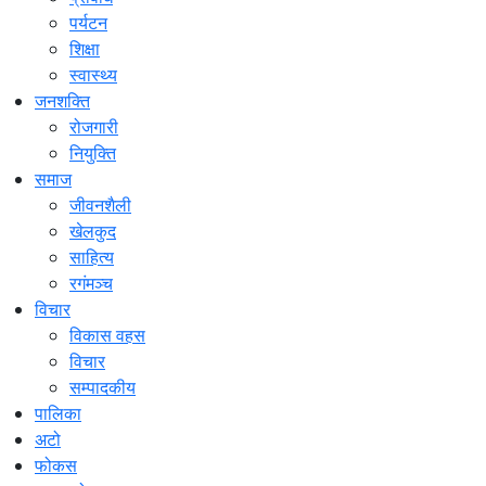
पर्यटन
शिक्षा
स्वास्थ्य
जनशक्ति
रोजगारी
नियुक्ति
समाज
जीवनशैली
खेलकुद
साहित्य
रगंमञ्च
विचार
विकास वहस
विचार
सम्पादकीय
पालिका
अटो
फोकस