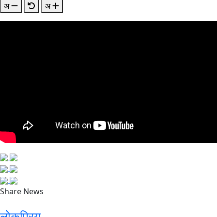
अ
अ
Share News
लोकप्रिय