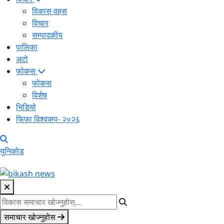
विकास वहस
विचार
सम्पादकीय
पालिका
अटो
फोकस
फोकस
विशेष
भिडियो
फिफा विश्वकप- २०२६
युनिकोड
समाचार खोज्नुहोस