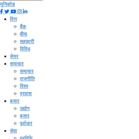
युनिकोड
वित्त
बैंक
बीमा
सहकारी
विविध
सेयर
समाचार
समाचार
राजनीति
विश्व
प्रवास
बजार
उद्योग
बजार
पूर्वाधार
सेवा
प्रविधि