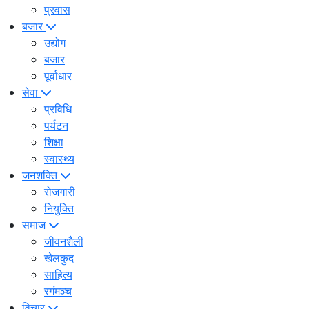
प्रवास
बजार
उद्योग
बजार
पूर्वाधार
सेवा
प्रविधि
पर्यटन
शिक्षा
स्वास्थ्य
जनशक्ति
रोजगारी
नियुक्ति
समाज
जीवनशैली
खेलकुद
साहित्य
रगंमञ्च
विचार