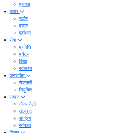
प्रवास
बजार
उद्योग
बजार
पूर्वाधार
सेवा
प्रविधि
पर्यटन
शिक्षा
स्वास्थ्य
जनशक्ति
रोजगारी
नियुक्ति
समाज
जीवनशैली
खेलकुद
साहित्य
रगंमञ्च
विचार