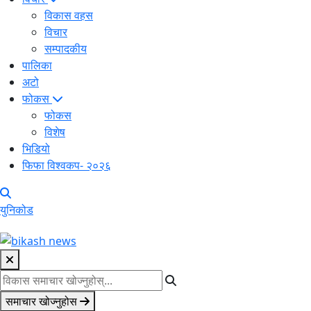
विकास वहस
विचार
सम्पादकीय
पालिका
अटो
फोकस
फोकस
विशेष
भिडियो
फिफा विश्वकप- २०२६
युनिकोड
समाचार खोज्नुहोस