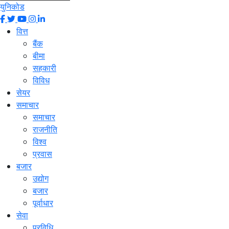
युनिकोड
वित्त
बैंक
बीमा
सहकारी
विविध
सेयर
समाचार
समाचार
राजनीति
विश्व
प्रवास
बजार
उद्योग
बजार
पूर्वाधार
सेवा
प्रविधि