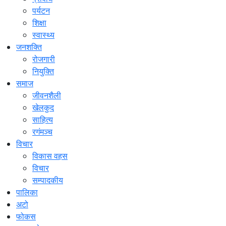
पर्यटन
शिक्षा
स्वास्थ्य
जनशक्ति
रोजगारी
नियुक्ति
समाज
जीवनशैली
खेलकुद
साहित्य
रगंमञ्च
विचार
विकास वहस
विचार
सम्पादकीय
पालिका
अटो
फोकस