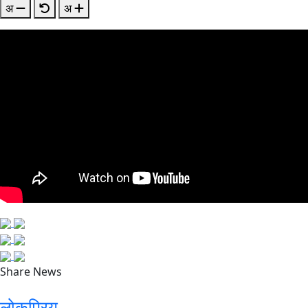
अ
अ
Share News
लोकप्रिय