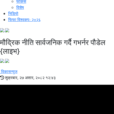
फोकस
विशेष
भिडियो
फिफा विश्वकप- २०२६
मौद्रिक नीति सार्वजनिक गर्दै गभर्नर पौडेल
{लाइभ}
विकासन्युज
शुक्रबार, २७ असार, २०८२ १२:४३