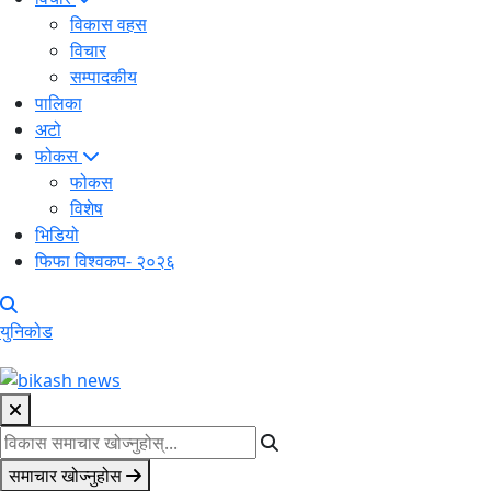
विकास वहस
विचार
सम्पादकीय
पालिका
अटो
फोकस
फोकस
विशेष
भिडियो
फिफा विश्वकप- २०२६
युनिकोड
समाचार खोज्नुहोस