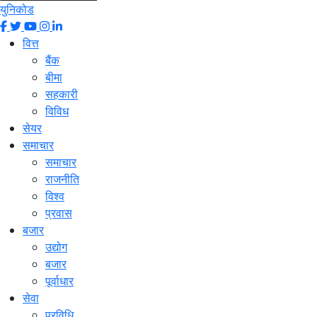
युनिकोड
वित्त
बैंक
बीमा
सहकारी
विविध
सेयर
समाचार
समाचार
राजनीति
विश्व
प्रवास
बजार
उद्योग
बजार
पूर्वाधार
सेवा
प्रविधि