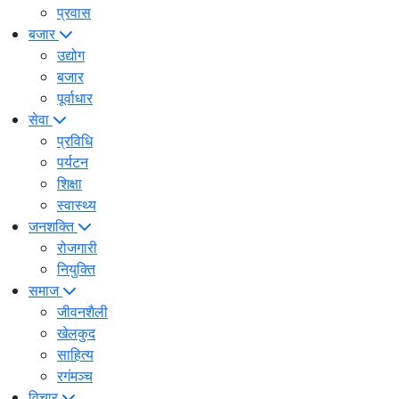
प्रवास
बजार
उद्योग
बजार
पूर्वाधार
सेवा
प्रविधि
पर्यटन
शिक्षा
स्वास्थ्य
जनशक्ति
रोजगारी
नियुक्ति
समाज
जीवनशैली
खेलकुद
साहित्य
रगंमञ्च
विचार