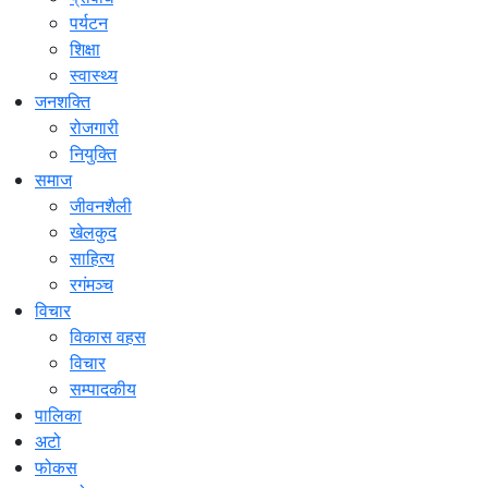
पर्यटन
शिक्षा
स्वास्थ्य
जनशक्ति
रोजगारी
नियुक्ति
समाज
जीवनशैली
खेलकुद
साहित्य
रगंमञ्च
विचार
विकास वहस
विचार
सम्पादकीय
पालिका
अटो
फोकस