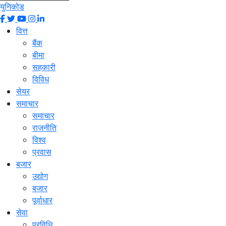
युनिकोड
वित्त
बैंक
बीमा
सहकारी
विविध
सेयर
समाचार
समाचार
राजनीति
विश्व
प्रवास
बजार
उद्योग
बजार
पूर्वाधार
सेवा
प्रविधि