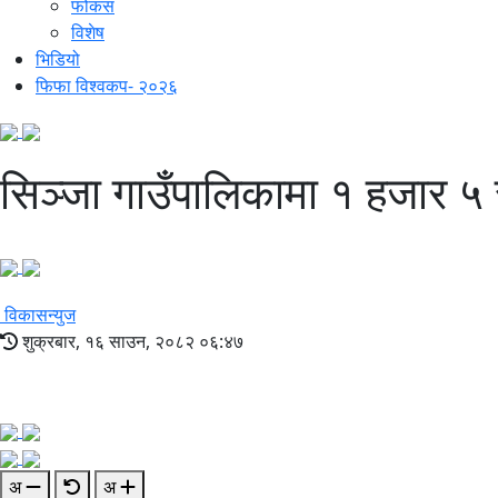
फोकस
विशेष
भिडियो
फिफा विश्वकप- २०२६
सिञ्जा गाउँपालिकामा १ हजार ५ स
विकासन्युज
शुक्रबार, १६ साउन, २०८२ ०६:४७
अ
अ