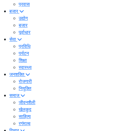
प्रवास
बजार
उद्योग
बजार
पूर्वाधार
सेवा
प्रविधि
पर्यटन
शिक्षा
स्वास्थ्य
जनशक्ति
रोजगारी
नियुक्ति
समाज
जीवनशैली
खेलकुद
साहित्य
रगंमञ्च
विचार