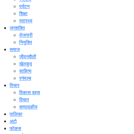
पर्यटन
शिक्षा
स्वास्थ्य
जनशक्ति
रोजगारी
नियुक्ति
समाज
जीवनशैली
खेलकुद
साहित्य
रगंमञ्च
विचार
विकास वहस
विचार
सम्पादकीय
पालिका
अटो
फोकस