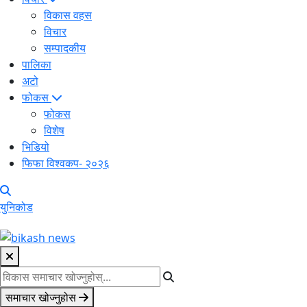
विकास वहस
विचार
सम्पादकीय
पालिका
अटो
फोकस
फोकस
विशेष
भिडियो
फिफा विश्वकप- २०२६
युनिकोड
समाचार खोज्नुहोस