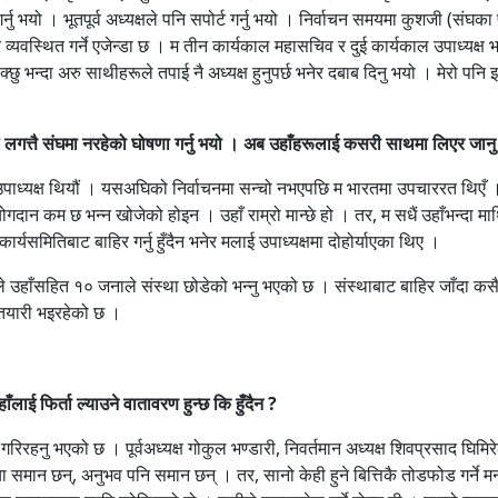
 गर्नु भयो । भूतपूर्व अध्यक्षले पनि सपोर्ट गर्नु भयो । निर्वाचन समयमा कुशजी (संघ
्र व्यवस्थित गर्ने एजेन्डा छ । म तीन कार्यकाल महासचिव र दुई कार्यकाल उपाध्यक्ष
भन्दा अरु साथीहरूले तपाई नै अध्यक्ष हुनुपर्छ भनेर दबाब दिनु भयो । मेरो पनि इ
)ले लगत्तै संघमा नरहेको घोषणा गर्नु भयो । अब उहाँहरूलाई कसरी साथमा लिएर जानु 
 म सँगै उपाध्यक्ष थियौं । यसअघिको निर्वाचनमा सन्चो नभएपछि म भारतमा उपचाररत थिएँ 
ि योगदान कम छ भन्न खोजेको होइन । उहाँ राम्रो मान्छे हो । तर, म सधैं उहाँभन्द
र्यसमितिबाट बाहिर गर्नु हुँदैन भनेर मलाई उपाध्यक्षमा दोहोर्याएका थिए ।
िले उहाँसहित १० जनाले संस्था छोडेको भन्नु भएको छ । संस्थाबाट बाहिर जाँदा कसैक
 तयारी भइरहेको छ ।
ँलाई फिर्ता ल्याउने वातावरण हुन्छ कि हुँदैन ?
ा गरिरहनु भएको छ । पूर्वअध्यक्ष गोकुल भण्डारी, निवर्तमान अध्यक्ष शिवप्रसाद घ
स्या समान छन्, अनुभव पनि समान छन् । तर, सानो केही हुने बित्तिकै तोडफोड गर्ने 