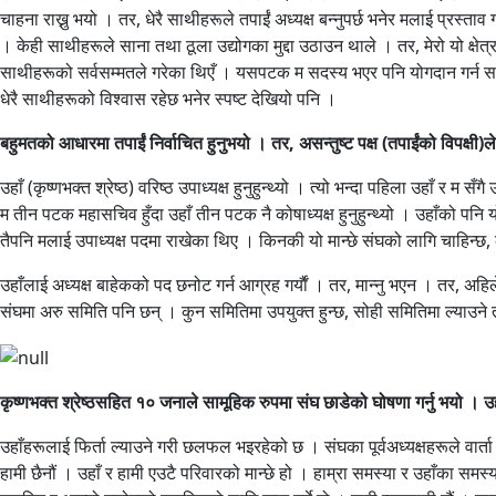
चाहना राख्नु भयो । तर, धेरै साथीहरूले तपाईं अध्यक्ष बन्नुपर्छ भनेर मलाई प्रस्ताव
। केही साथीहरूले साना तथा ठूला उद्योगका मुद्दा उठाउन थाले । तर, मेरो यो क्षेत
साथीहरूको सर्वसम्मतले गरेका थिएँ । यसपटक म सदस्य भएर पनि योगदान गर्न सक्छु 
धेरै साथीहरूको विश्वास रहेछ भनेर स्पष्ट देखियो पनि ।
बहुमतको आधारमा तपाईं निर्वाचित हुनुभयो । तर, असन्तुष्ट पक्ष (तपाईंको विपक्षी
उहाँ (कृष्णभक्त श्रेष्ठ) वरिष्ठ उपाध्यक्ष हुनुहुन्थ्यो । त्यो भन्दा पहिला उहाँ र
म तीन पटक महासचिव हुँदा उहाँ तीन पटक नै कोषाध्यक्ष हुनुहुन्थ्यो । उहाँको पन
तैपनि मलाई उपाध्यक्ष पदमा राखेका थिए । किनकी यो मान्छे संघको लागि चाहिन्छ, का
उहाँलाई अध्यक्ष बाहेकको पद छनोट गर्न आग्रह गर्याैं । तर, मान्नु भएन । तर, अह
संघमा अरु समिति पनि छन् । कुन समितिमा उपयुक्त हुन्छ, सोही समितिमा ल्याउने
कृष्णभक्त श्रेष्ठसहित १० जनाले सामूहिक रुपमा संघ छाडेको घोषणा गर्नु भयो । उहा
उहाँहरूलाई फिर्ता ल्याउने गरी छलफल भइरहेको छ । संघका पूर्वअध्यक्षहरूले वार्त
हामी छैनौं । उहाँ र हामी एउटै परिवारको मान्छे हो । हाम्रा समस्या र उहाँका सम