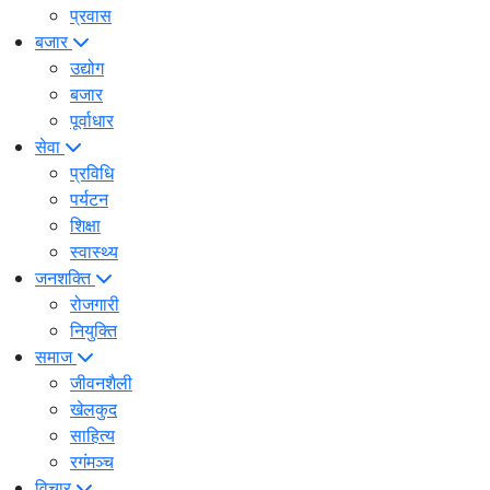
प्रवास
बजार
उद्योग
बजार
पूर्वाधार
सेवा
प्रविधि
पर्यटन
शिक्षा
स्वास्थ्य
जनशक्ति
रोजगारी
नियुक्ति
समाज
जीवनशैली
खेलकुद
साहित्य
रगंमञ्च
विचार