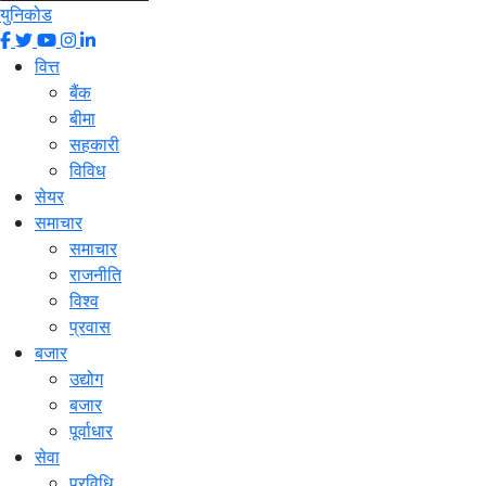
युनिकोड
वित्त
बैंक
बीमा
सहकारी
विविध
सेयर
समाचार
समाचार
राजनीति
विश्व
प्रवास
बजार
उद्योग
बजार
पूर्वाधार
सेवा
प्रविधि