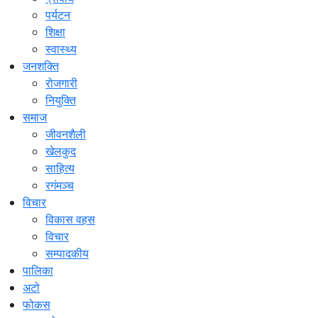
पर्यटन
शिक्षा
स्वास्थ्य
जनशक्ति
रोजगारी
नियुक्ति
समाज
जीवनशैली
खेलकुद
साहित्य
रगंमञ्च
विचार
विकास वहस
विचार
सम्पादकीय
पालिका
अटो
फोकस