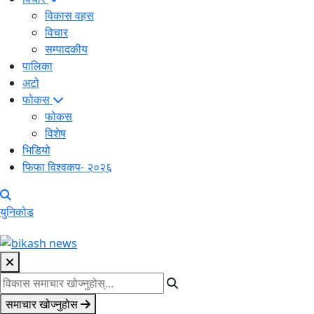
विकास वहस
विचार
सम्पादकीय
पालिका
अटो
फोकस
फोकस
विशेष
भिडियो
फिफा विश्वकप- २०२६
युनिकोड
समाचार खोज्नुहोस