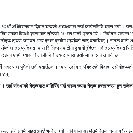
 १२औं अधिवेशनबाट दिवान चन्दको अध्यक्षतामा नयाँ कार्यसमिति चयन भयो । यसअघि
उनका विपक्षी कृष्णभक्त श्रेष्ठले १७ मत मात्रै प्राप्त गरे । निर्वाचन सम्पन्न 
न्छेहरू दायरा लगायत अन्य इन्धन प्रयोग भइरहेको चन्द बताउँछन् । सडक बाटो अभाव
्डर रहेकोमा ३३ प्रतिशत ग्यास सिलिण्डर बाटोमा ढुवानी हुँदैछन् भने ३३ प्रतिशत
ादिङको एचपी ग्यास, कैलालीको रेडियन्ट ग्यास उद्योगमा चन्दको लगानी छ ।
्ने अवस्थामा पुगेको उनी बताउँछन् । ग्यास उद्योग संघभित्रको विवाद, उद्योगीहर
का छन् ।
। उहाँ संस्थाको नेतृत्वबाट बाहिरिँदै गर्दा सहज रुपमा नेतृत्व हस्तान्तरण हुन सकेन
ई नेतृत्वमै आइराख्नुपर्छ भन्ने लाग्यो । विगतमा सहमतिमै नेतृत्व चयन गर्दै आइरहे