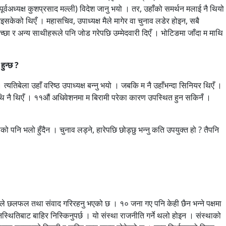
का पूर्वअध्यक्ष कुशप्रसाद मल्ली) विदेश जानु भयो । तर, उहाँको समर्थन मलाई नै थियो
 भइसकेको थिएँ । महासचिव, उपाध्यक्ष मैले मागेर वा चुनाव लडेर होइन, सबै
च्छा र अन्य साथीहरूले पनि जोड गरेपछि उम्मेदवारी दिएँ । भोटिङमा जाँदा म माथि
हुन्छ ?
। त्यतिबेला उहाँ वरिष्ठ उपाध्यक्ष बन्नु भयो । जबकि म नै उहाँभन्दा सिनियर थिएँ ।
ा माथि नै थिएँ । ११औं अधिवेशनमा म बिरामी परेका कारण उपस्थित हुन सकिनँ ।
ो पनि भलो हुँदैन । चुनाव लड्ने, हारेपछि छोड्छु भन्नु कति उपयुक्त हो ? तैपनि
िमिरेले छलफल तथा संवाद गरिरहनु भएको छ । १० जना गए पनि केही छैन भन्ने पक्षमा
मनस्थितिबाट बाहिर निस्किनुपर्छ । यो संस्था राजनीति गर्ने थलो होइन । संस्थाको