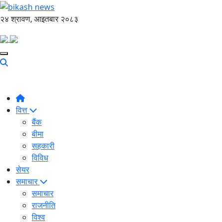
२४ श्रावण, आइतबार २०८३
वित्त
बैंक
बीमा
सहकारी
विविध
सेयर
समाचार
समाचार
राजनीति
विश्व