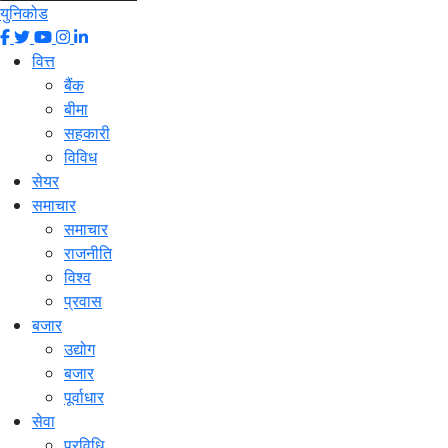
युनिकोड
वित्त
बैंक
बीमा
सहकारी
विविध
सेयर
समाचार
समाचार
राजनीति
विश्व
प्रवास
बजार
उद्योग
बजार
पूर्वाधार
सेवा
प्रविधि