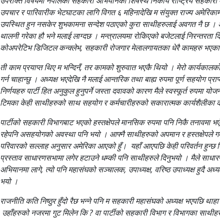
उपरोक्त विषयमा नेपालको सहकारी अभियानको शिर्षस्थ निकाय राष्ट्रिय सहकारी महा
उपचार र पारिवारीक भेटघाटका लागि विगत ६ महिनादेखि म संयुक्त राज्य अमेरिक
उपस्थित हुन नसकेर शुभकामना सन्देश पठाएको कुरा साथीहरुलाई अवगत नै छ । अध्य
थालनी गरेका हौ भने मलाई लाग्दछ । मन्त्रालयमा रोकिएको बजेटलाई निरन्तरता दिने,
कोअपरेटिभ डिजिटल कन्क्लेभ, सहकारी रोजगार मेलालगायतका धेरै कामहरु भएक
ती काम प्रयाप्त थिए म भन्दिनँ, तर कामको शुरुवात भएकै थियो । मेरो कार्यकाल
गर्न चाहान्छु । अध्यक्ष भएदेखि नै मलाई आन्तरिक तथा बाह्य रुपमा पूर्ण सहयोग प
निर्णयहरु पार्टी हित अनुकुल हुनुपर्ने जस्ता दवावको कारण मैले स्वस्फूर्त रुपमा य
टिमका केही साथीहरुको साथ सहयोग र कर्मचारीहरुको सकारात्मक कार्यशैलीका क
पार्टीको सहकारी विभागबाट भएको हस्तक्षेपले मानसिक रुपमा पनि निकै तनावमा भएँ 
रहेपनि असहयोगको अवस्था पनि भयो । आफ्नै साथीहरुको अपमान र हस्तक्षेपले गर्
परिवारको सल्लाह अनुसार अमेरिका आएको हुँ। यहाँ आएपछि केही परिवर्तन हुन्छ क
प्रस्ताव साधारणसभामा लगेर हटाउने धम्की पनि साथीहरुले दिनुभयो । मैले साधारण
अभियानमा लागे, त्यो पनि महासंघको सञ्चालक, उपाध्यक्ष, वरिष्ठ उपाध्यक्ष हुदै 
भयो ।
राजनीति कति निष्ठुर हुँदो रैछ भन्ने पनि म सहकारी महासंघको अध्यक्ष भएपछि थाहा पा
उहाँहरुको नजरमा गुट मिलेन कि ? वा पार्टीको सहकारी विभाग र विभागका साथीहरु