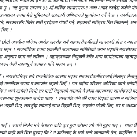
संघ लि. नेपालको ३१ औं वार्षिक साधारणसभावाट सर्वसम्मत रुपमा अध्यक्ष पदमा नि
ामा छु । गत पुसमा सम्पन्न ३३ औं वार्षिक साधारणसभा भन्दा अगावै स्वदेश फर्
क्षका रुपमा मेरो भूमिकाको सहकारी अभियानले मूल्यांकन गर्ने नै छ । कार्यकाल
 सरकारसँग मिलेर सातै प्रदेशमा गोष्ठी गर्ने, सहकारी राष्ट्रिय गित निकाल्ने, अन
ा थिए ।
को छोटो अवधीमा भोगेका आरोह अवरोह सबै सहकारीकर्मीलाई जानकारी होस् र महासंघम
्राप्त भएन । राजनीतिक रुपमा एकलौटी सञ्चालक समितिको चयन भएपनि महासंघका हरेक व
ोजना अनुसार काम गर्न सकिन । महाप्रवन्धक नियुक्ती देखि अन्य कार्यालयका महत्वपूर्
ारण केही महत्वपूर्ण कामहरु पनि भएका छन् ।
। महासंघभित्र सबै राजनीतिक आस्था भएका सहकारीकर्मीहरुलाई मिलाएर लैजानुपर्छ भन
दा मानसिक रुपमा म कमजोर भएको थिएँ । गत भदौमा परिवार अमेरिका जाने भनेपछि 
ि ? भन्ने लागेको थियो तर पार्टी नेतृत्वको दवावले नै होला महासंघका साथीहरु
सभामा शुभकामना सन्देश पठाए । त्यसपछि पनि धेरै दवाव दिएको कारण म राजिनामा द
अध्यक्ष भएकी थिए, तल हुँदा सबैलाई साथ दिएकी थिए, सहयोग गरेकी थिए, तर म अध्य
एँ । स्वार्थ मिलेन भने नेताहरु कति कुर हुदा रहेछन त्यो पनि बुझ्न पाए । थाहा छैन,
को कही कतै चित्त दुखाए कि ? म आफैलाई के भयो भन्ने जानकारी छैन, कहाँनिर म च