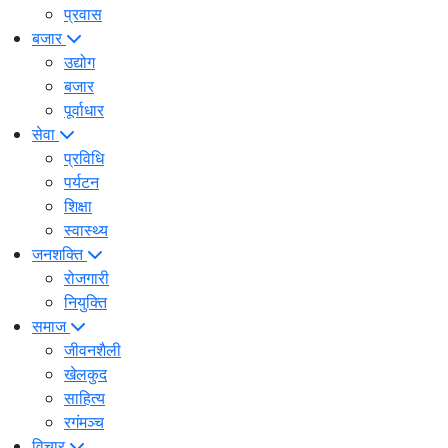
प्रवास
बजार
उद्योग
बजार
पूर्वाधार
सेवा
प्रविधि
पर्यटन
शिक्षा
स्वास्थ्य
जनशक्ति
रोजगारी
नियुक्ति
समाज
जीवनशैली
खेलकुद
साहित्य
रगंमञ्च
विचार