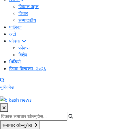
विकास वहस
विचार
सम्पादकीय
पालिका
अटो
फोकस
फोकस
विशेष
भिडियो
फिफा विश्वकप- २०२६
युनिकोड
समाचार खोज्नुहोस