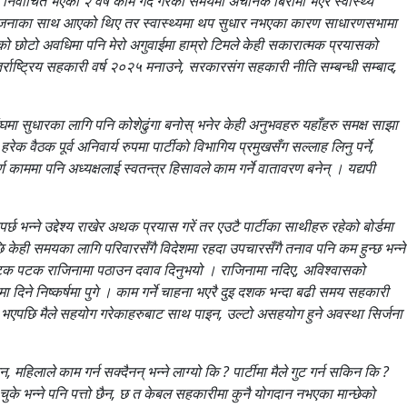
र्वाचित भएको २ वर्ष काम गर्दै गरेको समयमा अचानक बिरामी भएर स्वास्थ्य
कने योजनाका साथ आएको थिए तर स्वास्थ्यमा थप सुधार नभएका कारण साधारणसभामा
को छोटो अवधिमा पनि मेरो अगुवाईमा हाम्रो टिमले केही सकारात्मक प्रयासको
्तर्राष्ट्रिय सहकारी वर्ष २०२५ मनाउने, सरकारसंग सहकारी नीति सम्बन्धी सम्बाद,
ा सुधारका लागि पनि कोशेढुंगा बनोस् भनेर केही अनुभवहरु यहाँहरु समक्ष साझा
ैठक पूर्व अनिवार्य रुपमा पार्टीको विभागिय प्रमुखसँग सल्लाह लिनु पर्ने,
ण काममा पनि अध्यक्षलाई स्वतन्त्र हिसावले काम गर्ने वातावरण बनेन् । यद्यपी
्ने उद्देश्य राखेर अथक प्रयास गरें तर एउटै पार्टीका साथीहरु रहेको बोर्डमा
केही समयका लागि परिवारसँगै विदेशमा रहदा उपचारसँगै तनाव पनि कम हुन्छ भन्ने
ले पटक पटक राजिनामा पठाउन दवाव दिनुभयो । राजिनामा नदिए, अविश्वासको
िने निष्कर्षमा पुगे । काम गर्ने चाहना भएरै दुइ दशक भन्दा बढी समय सहकारी
क्ष भएपछि मैले सहयोग गरेकाहरुबाट साथ पाइन, उल्टो असहयोग हुने अवस्था सिर्जना
 महिलाले काम गर्न सक्दैनन् भन्ने लाग्यो कि ? पार्टीमा मैले गुट गर्न सकिन कि ?
ुके भन्ने पनि पत्तो छैन, छ त केबल सहकारीमा कुनै योगदान नभएका मान्छेको