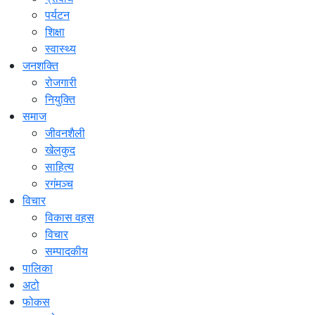
पर्यटन
शिक्षा
स्वास्थ्य
जनशक्ति
रोजगारी
नियुक्ति
समाज
जीवनशैली
खेलकुद
साहित्य
रगंमञ्च
विचार
विकास वहस
विचार
सम्पादकीय
पालिका
अटो
फोकस