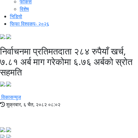
फोकस
विशेष
भिडियो
फिफा विश्वकप- २०२६
निर्वाचनमा प्रतिमतदाता २८४ रुपैयाँ खर्च,
७.८१ अर्ब माग गरेकोमा ६.७६ अर्बको स्रोत
सहमति
विकासन्युज
शुक्रबार, ६ चैत, २०८२ ०८:०२