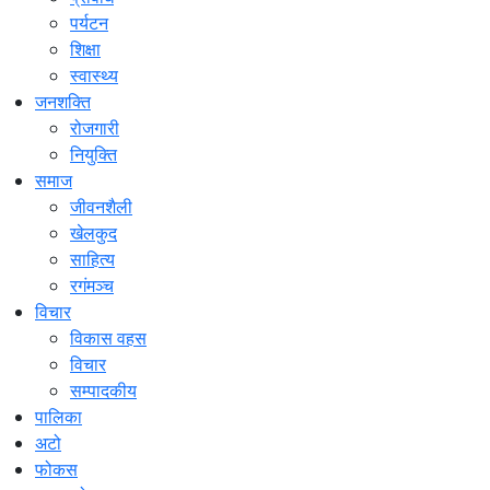
पर्यटन
शिक्षा
स्वास्थ्य
जनशक्ति
रोजगारी
नियुक्ति
समाज
जीवनशैली
खेलकुद
साहित्य
रगंमञ्च
विचार
विकास वहस
विचार
सम्पादकीय
पालिका
अटो
फोकस