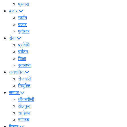
प्रवास
बजार
उद्योग
बजार
पूर्वाधार
सेवा
प्रविधि
पर्यटन
शिक्षा
स्वास्थ्य
जनशक्ति
रोजगारी
नियुक्ति
समाज
जीवनशैली
खेलकुद
साहित्य
रगंमञ्च
विचार