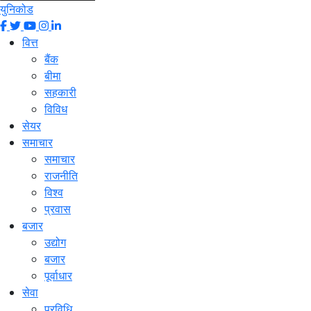
युनिकोड
वित्त
बैंक
बीमा
सहकारी
विविध
सेयर
समाचार
समाचार
राजनीति
विश्व
प्रवास
बजार
उद्योग
बजार
पूर्वाधार
सेवा
प्रविधि