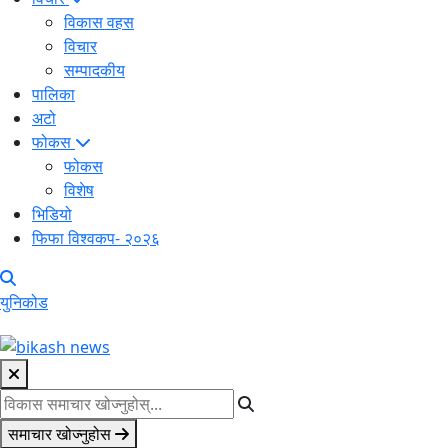
विकास वहस
विचार
सम्पादकीय
पालिका
अटो
फोकस
फोकस
विशेष
भिडियो
फिफा विश्वकप- २०२६
युनिकोड
समाचार खोज्नुहोस