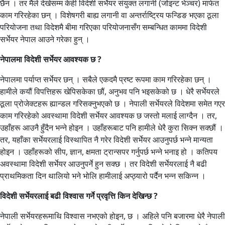
छैन । तर मैले देखेसम्म केही विदेशी सर्भेयर संयुक्त लगानी (जोइन्ट भेञ्चर) मार्फत
काम गरिरहेका छन् । विशेषगरी बाह्य लगानी वा अन्तर्राष्ट्रिय फन्डिङ भएका ठूला
परियोजना तथा विदेशमै बीमा गरिएका परियोजनासँग सम्बन्धित काममा विदेशी
सर्भेयर नेपाल आउने गरेका हुन् ।
नेपालमा विदेशी सर्भेयर आवश्यक छ ?
नेपालमा पर्याप्त सर्भेयर छन् । सबैले एकदमै प्रष्ट रूपमा काम गरिरहेका छन् ।
हामीले कयौं विपत्तिहरू खेपिसकेका छौं, अनुभव पनि भइसकेको छ । धेरै सर्भेयरले
ठूला प्रोजेक्टहरू ह्यान्डल गरिसक्नुभएको छ । नेपाली सर्भेयरले विदेशमा समेत गएर
काम गरिरहेको अवस्थामा विदेशी सर्भेयर आवश्यक छ जस्तो मलाई लाग्दैन । तर,
उहाँहरू आउनै हुँदैन भन्ने होइन । उहाँहरूबाट पनि हामीले धेरै कुरा सिक्न सक्छौं ।
तर, यहाँका सर्भेयरलाई विस्थापित नै गरेर विदेशी सर्भेयर आउनुपर्छ भन्ने मान्यता
होइन । उहाँहरूको सीप, ज्ञान, क्षमता ट्रान्सपर गर्नुपर्छ भन्ने भनाइ हो । कतिपय
अवस्थामा विदेशी सर्भेयर आउनुपर्ने हुन सक्छ । तर विदेशी सर्भेयरलाई नै बढी
प्राथमिकता दिन थालियो भने भोलि हामीलाई अप्ठ्यारो पर्दैन भन्न सकिन्न ।
विदेशी सर्भेयरलाई बढी विश्वास गर्ने प्रवृत्ति किन देखिन्छ ?
नेपाली सर्भेयरहरूमाथि विश्वास नभएको होइन, छ । अहिले पनि बजारमा धेरै नेपाली