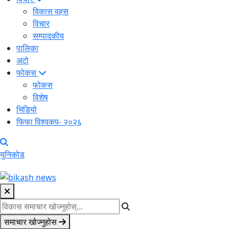
विकास वहस
विचार
सम्पादकीय
पालिका
अटो
फोकस
फोकस
विशेष
भिडियो
फिफा विश्वकप- २०२६
युनिकोड
समाचार खोज्नुहोस