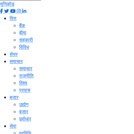
युनिकोड
वित्त
बैंक
बीमा
सहकारी
विविध
सेयर
समाचार
समाचार
राजनीति
विश्व
प्रवास
बजार
उद्योग
बजार
पूर्वाधार
सेवा
प्रविधि