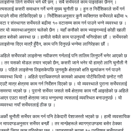
लाइसेन्स लिने सर्भेयर भने धेरै छन् । सबै सर्भेयरले काम पाइरहेका छैनन् ।
त्यसलाई कसरी समाधान गर्ने भन्ने मुख्य चुनौती छ । हुन त निर्देशिकाले सर्भे गर्न
पाउने सीमा तोकिदिएको छ । निर्देशिकाअनुसार कुनै व्यक्तिगत सर्भेयरले बढीमा ५
वटा र संस्थागत सर्भेयरले बढीमा १० वटासम्म काम गर्न पाउने भन्ने व्यवस्था छ ।
तर यो व्यवस्थाअनुसार चलेको छैन । यहाँ कसैको काम भ्याइनभ्याई कोही खाली
हात बसेको अवस्था छ । हामीले सबैले काम पाउनुपर्यो भनिरहेका छौं । सर्भेयरको
लाइसेन्स दिएर मात्रै हुँदैन, काम पनि दिनुपर्छ भन्नेमा लागिरेहका छौं ।
अहिले सर्भेयरको लाइसेन्स नवीकरण गर्नलाई पनि तालिम लिनुपर्ने भनेर आएको छ
। तर यसको मोडल तयार भएको छैन, कसरी जाने भनेर यो हाम्रो लागि चुनौती नै
छ । पहिले लाइसेन्स लिइसकेपछि जुनसुकै क्षेत्रको क्षति मूल्यांकन गर्न पाउने
व्यवस्था थियो । अहिले प्राधिकरणले कामको आधामा पोर्टफिलियो छनोट गरी
एउटै मात्र क्षेत्रमा काम गर्न निर्देशन दिएको छ । यो व्यवस्थाले पुराना सर्भेयरलाई
समस्या भएको छ । पुरानो सर्भेयर जसले सबै क्षेत्रमा काम गर्दै आइरहेको छ अहिले
आएर एउटा मात्रै क्षेत्रमा जाउ भन्नुभन्दा त्यसलाई व्यवस्थित बनाउनुपर्छ । यो
व्यवस्था नयाँ सर्भेयरलाई ठीक छ ।
अर्को चुनौती सर्भेयर काम गर्न पनि ठेकेदारी पेशाजस्तो भएको छ । हामी व्यवसायिक
र मापदण्डअनुसार सर्भेयर बन्छौं । तर मान्छेहरूले ब्यागग्राउण्डमा बसेर ठेक्का
जस्तो लिएर काम गरिरहेका छन् । उदाहरणको रूपमा १० प्रतिशत सर्भेयरलाई