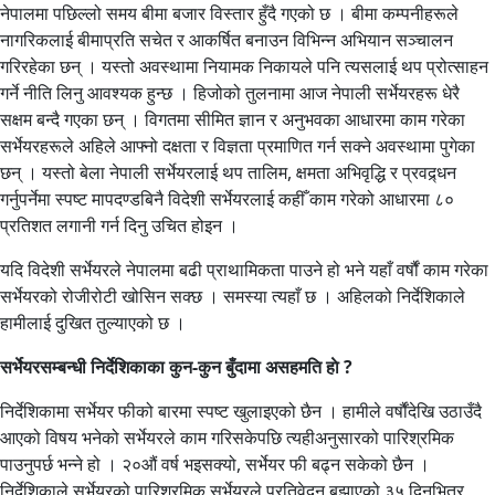
नेपालमा पछिल्लो समय बीमा बजार विस्तार हुँदै गएको छ । बीमा कम्पनीहरूले
नागरिकलाई बीमाप्रति सचेत र आकर्षित बनाउन विभिन्न अभियान सञ्चालन
गरिरहेका छन् । यस्तो अवस्थामा नियामक निकायले पनि त्यसलाई थप प्रोत्साहन
गर्ने नीति लिनु आवश्यक हुन्छ । हिजोको तुलनामा आज नेपाली सर्भेयरहरू धेरै
सक्षम बन्दै गएका छन् । विगतमा सीमित ज्ञान र अनुभवका आधारमा काम गरेका
सर्भेयरहरूले अहिले आफ्नो दक्षता र विज्ञता प्रमाणित गर्न सक्ने अवस्थामा पुगेका
छन् । यस्तो बेला नेपाली सर्भेयरलाई थप तालिम, क्षमता अभिवृद्धि र प्रवद्र्धन
गर्नुपर्नेमा स्पष्ट मापदण्डबिनै विदेशी सर्भेयरलाई कहीँ काम गरेको आधारमा ८०
प्रतिशत लगानी गर्न दिनु उचित होइन ।
यदि विदेशी सर्भेयरले नेपालमा बढी प्राथामिकता पाउने हो भने यहाँ वर्षौं काम गरेका
सर्भेयरको रोजीरोटी खोसिन सक्छ । समस्या त्यहाँ छ । अहिलको निर्देशिकाले
हामीलाई दुखित तुल्याएको छ ।
सर्भेयरसम्बन्धी निर्देशिकाका कुन-कुन बुँदामा असहमति हाे ?
निर्देशिकामा सर्भेयर फीको बारमा स्पष्ट खुलाइएको छैन । हामीले वर्षौंदेखि उठाउँदै
आएको विषय भनेको सर्भेयरले काम गरिसकेपछि त्यहीअनुसारको पारिश्रमिक
पाउनुपर्छ भन्ने हो । २०औं वर्ष भइसक्यो, सर्भेयर फी बढ्न सकेको छैन ।
निर्देशिकाले सर्भेयरको पारिश्रमिक सर्भेयरले प्रतिवेदन बुझाएको ३५ दिनभित्र