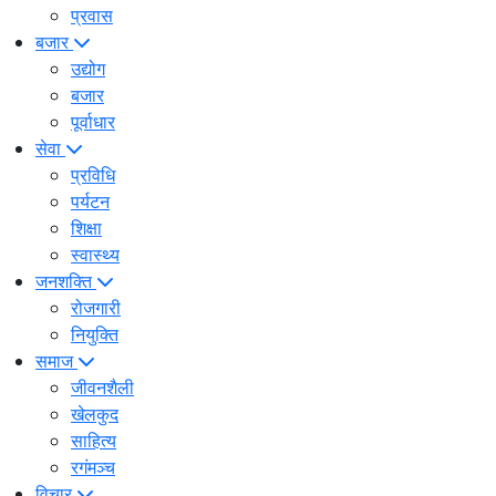
प्रवास
बजार
उद्योग
बजार
पूर्वाधार
सेवा
प्रविधि
पर्यटन
शिक्षा
स्वास्थ्य
जनशक्ति
रोजगारी
नियुक्ति
समाज
जीवनशैली
खेलकुद
साहित्य
रगंमञ्च
विचार