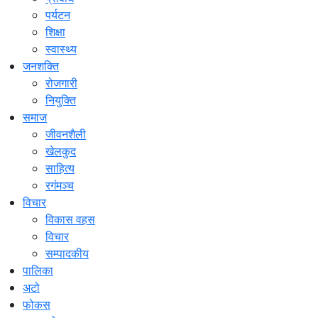
पर्यटन
शिक्षा
स्वास्थ्य
जनशक्ति
रोजगारी
नियुक्ति
समाज
जीवनशैली
खेलकुद
साहित्य
रगंमञ्च
विचार
विकास वहस
विचार
सम्पादकीय
पालिका
अटो
फोकस