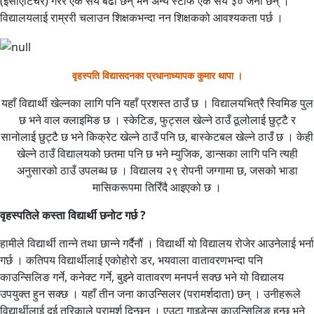
(इसीएटिचर) गरेर एक सय बढी छन् भने अन्य स्टाफ एक सय ३० जना छन् ।
विद्यालयलाई राम्ररी चलाउन शिक्षकभन्दा नन शिक्षकको आवश्यकता पर्छ ।
वृहस्पति विद्यासदनका प्रधानाध्यापक कुमार थापा ।
यहाँ विद्यार्थी खेल्नका लागि पनि यहाँ प्रशस्त ठाउँ छ । विद्यालयभित्रै स्विमिङ पुल
छ भने वाल क्लाइमिङ छ । स्केटिङ, फुट्सल खेल्ने ठाउँ ठूलोलाई छुट्टै र
सानोलाई छुट्टै छ भने किक्रेट खेल्ने ठाउँ पनि छ, बास्केटबल खेल्ने ठाउँ छ । केही
खेल्ने ठाउँ विद्यालयको छतमा पनि छ भने म्युजिक, डान्सका लागि पनि त्यही
अनुसारको ठाउँ उपलब्ध छ । विद्यालय २९ रोपनी जग्गामा छ, जसको भाडा
मासिकरूपमा तिरिँदै आइएको छ ।
वृहस्पतिले कस्ता विद्यार्थी छनोट गर्छ ?
हामीले विद्यार्थी तान्ने तथा छान्ने गर्दैनौं । विद्यार्थी यो विद्यालय रोजेर आउनेलाई भर्ना
गर्छ । कतिपय विद्यार्थीलाई एकोहोरो डर, भयवाला वातावरणभन्दा पनि
काउन्सिलिङ गर्ने, कनेक्ट गर्ने, बुझ्ने वातावरण मनपर्न सक्छ भने यो विद्यालय
उपयुक्त हुन सक्छ । यहाँ तीन जना काउन्सिलर (परामर्शदाता) छन् । उनीहरूले
विद्यार्थीलाई दुई तरिकाले परामर्श दिन्छन् । एउटा गाइडेन्स काउन्सिलिङ हुन्छ भने