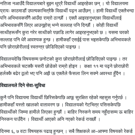
नतिजा नआउँदै विद्यालयबारे बुझ्न थुप्रै विद्यार्थी आइरहेका छन् । यो विद्यालयमा
प्रायः काठमाडौं उपत्यकाभित्रैकै विद्यार्थी पढ्न आउँछन् । हामी विद्यार्थी एक्लैभन्दा
पनि अभिभावकसँगै आउँदा राम्रो ठान्छौं । एक्लै आइरहनुभएका विद्यार्थीलाई
अभिभावकसँगै लिएर आउनूहोस् भन्ने सल्लाह पनि दिन्छौं । कोही विद्यार्थी
साथीहरूसँग कुरा गरेर साथीको पछाडि लागेर आइरहनुभएको छ । यसमा घरको
सल्लाह पनि धेरै आवश्यक हुन्छ । हामीकहाँ एसईई पास भइसकेपछि अभिभावकले
पनि छोराछोरीलाई स्वतन्त्र छोडिदिएको पाइन्छ ।
विद्यालयदेखि विषयसम्म छनोटको कुरा छोराछोरीलाई छोडिदिएको पाइन्छ । तर
अभिभावकले चटक्कै यसरी छोडेको राम्रो होइन । कक्षा ११ मा पढ्ने छोराछोरी
हर्लक्कै बढेर ठूलो भए पनि अझै ऊ एक्लैले फैसला लिन सक्ने अवस्था हुँदैन ।
विद्यालयले दिने सेवा-सुविधा
कुनै पनि विद्यायमा विद्यार्थी छिरिसकेपछि आफू सुरक्षित रहेको महसुस गर्नुपर्छ ।
हामीकहाँ यस्तो खालको वातावरण छ । विद्यालयको गेटभित्र पसिसकेपछि
विद्यार्थीको जिम्मा हामीले लिएका हुन्छौं । बाहिर निस्कने समय नहुँदासम्म ऊ बाहिर
निस्कन पाउँदैन । विद्यार्थी आएको अनि गएको रेकर्ड राख्छौं ।
दिनमा ६, ७ वटा विषयहरू पढाइ हुन्छन् । सबै शिक्षकले आ–आफ्ना विषयको रेकर्ड