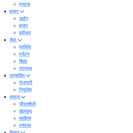
प्रवास
बजार
उद्योग
बजार
पूर्वाधार
सेवा
प्रविधि
पर्यटन
शिक्षा
स्वास्थ्य
जनशक्ति
रोजगारी
नियुक्ति
समाज
जीवनशैली
खेलकुद
साहित्य
रगंमञ्च
विचार