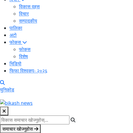
विकास वहस
विचार
सम्पादकीय
पालिका
अटो
फोकस
फोकस
विशेष
भिडियो
फिफा विश्वकप- २०२६
युनिकोड
समाचार खोज्नुहोस