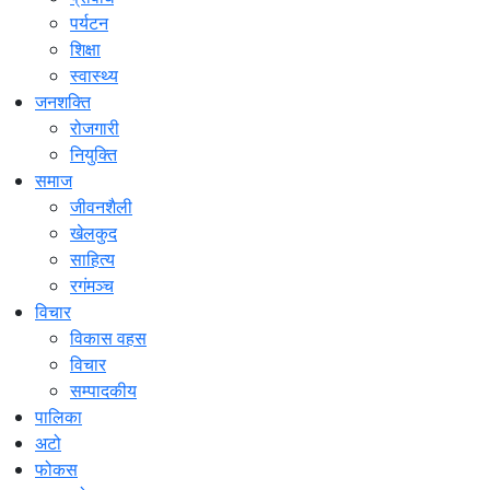
पर्यटन
शिक्षा
स्वास्थ्य
जनशक्ति
रोजगारी
नियुक्ति
समाज
जीवनशैली
खेलकुद
साहित्य
रगंमञ्च
विचार
विकास वहस
विचार
सम्पादकीय
पालिका
अटो
फोकस