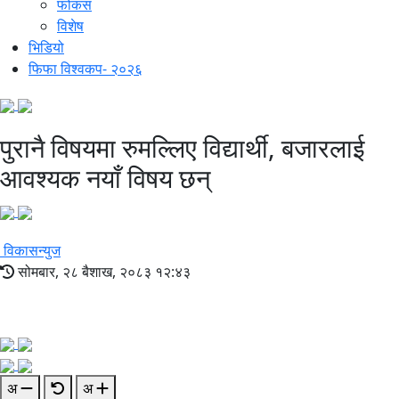
फोकस
विशेष
भिडियो
फिफा विश्वकप- २०२६
पुरानै विषयमा रुमल्लिए विद्यार्थी, बजारलाई
आवश्यक नयाँ विषय छन्
विकासन्युज
सोमबार, २८ बैशाख, २०८३ १२:४३
अ
अ