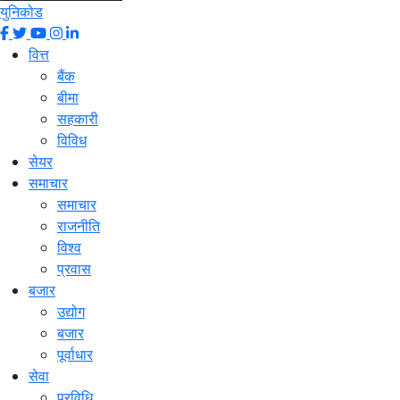
युनिकोड
वित्त
बैंक
बीमा
सहकारी
विविध
सेयर
समाचार
समाचार
राजनीति
विश्व
प्रवास
बजार
उद्योग
बजार
पूर्वाधार
सेवा
प्रविधि