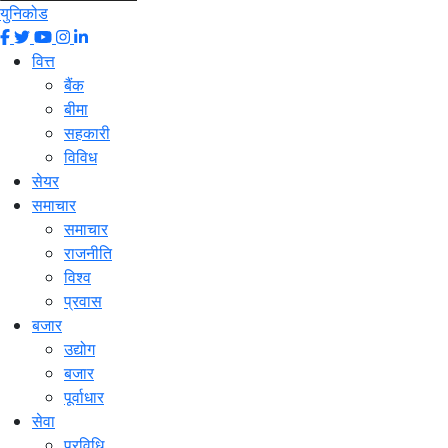
युनिकोड
वित्त
बैंक
बीमा
सहकारी
विविध
सेयर
समाचार
समाचार
राजनीति
विश्व
प्रवास
बजार
उद्योग
बजार
पूर्वाधार
सेवा
प्रविधि