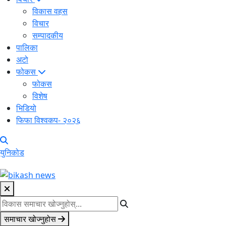
विकास वहस
विचार
सम्पादकीय
पालिका
अटो
फोकस
फोकस
विशेष
भिडियो
फिफा विश्वकप- २०२६
युनिकोड
समाचार खोज्नुहोस