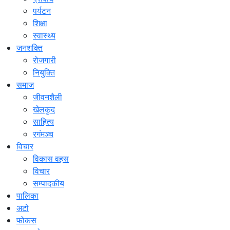
पर्यटन
शिक्षा
स्वास्थ्य
जनशक्ति
रोजगारी
नियुक्ति
समाज
जीवनशैली
खेलकुद
साहित्य
रगंमञ्च
विचार
विकास वहस
विचार
सम्पादकीय
पालिका
अटो
फोकस