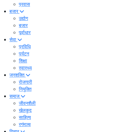
प्रवास
बजार
उद्योग
बजार
पूर्वाधार
सेवा
प्रविधि
पर्यटन
शिक्षा
स्वास्थ्य
जनशक्ति
रोजगारी
नियुक्ति
समाज
जीवनशैली
खेलकुद
साहित्य
रगंमञ्च
विचार