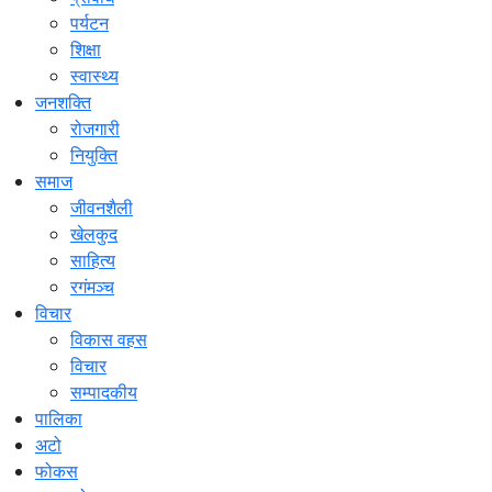
पर्यटन
शिक्षा
स्वास्थ्य
जनशक्ति
रोजगारी
नियुक्ति
समाज
जीवनशैली
खेलकुद
साहित्य
रगंमञ्च
विचार
विकास वहस
विचार
सम्पादकीय
पालिका
अटो
फोकस