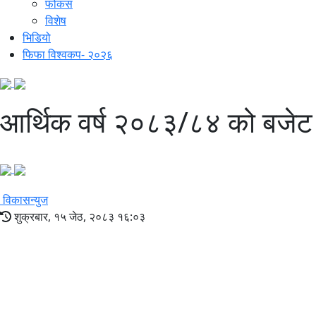
फोकस
विशेष
भिडियो
फिफा विश्वकप- २०२६
आर्थिक वर्ष २०८३/८४ को बजेट
विकासन्युज
शुक्रबार, १५ जेठ, २०८३ १६:०३