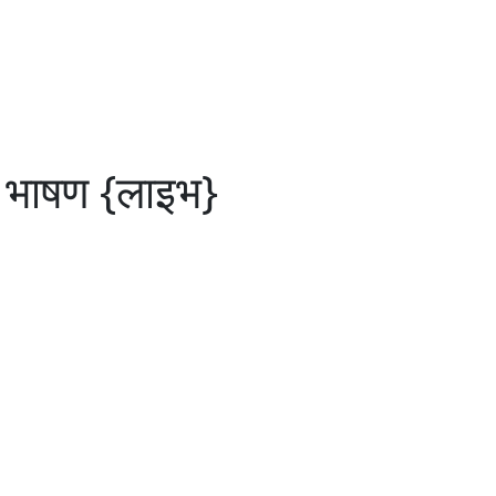
 भाषण {लाइभ}