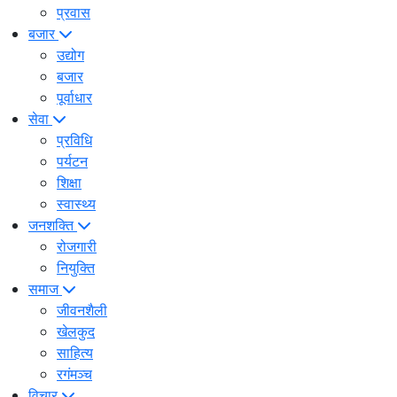
प्रवास
बजार
उद्योग
बजार
पूर्वाधार
सेवा
प्रविधि
पर्यटन
शिक्षा
स्वास्थ्य
जनशक्ति
रोजगारी
नियुक्ति
समाज
जीवनशैली
खेलकुद
साहित्य
रगंमञ्च
विचार