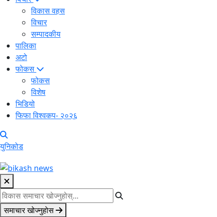
विकास वहस
विचार
सम्पादकीय
पालिका
अटो
फोकस
फोकस
विशेष
भिडियो
फिफा विश्वकप- २०२६
युनिकोड
समाचार खोज्नुहोस