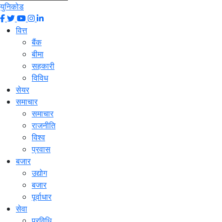
युनिकोड
वित्त
बैंक
बीमा
सहकारी
विविध
सेयर
समाचार
समाचार
राजनीति
विश्व
प्रवास
बजार
उद्योग
बजार
पूर्वाधार
सेवा
प्रविधि