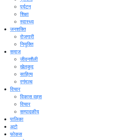
पर्यटन
शिक्षा
स्वास्थ्य
जनशक्ति
रोजगारी
नियुक्ति
समाज
जीवनशैली
खेलकुद
साहित्य
रगंमञ्च
विचार
विकास वहस
विचार
सम्पादकीय
पालिका
अटो
फोकस