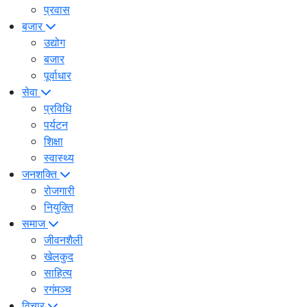
प्रवास
बजार
उद्योग
बजार
पूर्वाधार
सेवा
प्रविधि
पर्यटन
शिक्षा
स्वास्थ्य
जनशक्ति
रोजगारी
नियुक्ति
समाज
जीवनशैली
खेलकुद
साहित्य
रगंमञ्च
विचार