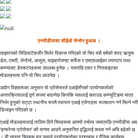
एनभीडीयाका सीईओ जेन्सेन हुआङ ।
ताइवानको मिडियाटेकसँग मिलेर विकास गरिएको यो चिप यसै वर्षको शरद ऋतुमा
डेल, एचपी, लेनोभो, आसुस, माइक्रोसफ्ट सर्फेस र एमएसआईका ल्यापटप तथा
कम्प्याक्ट डेस्कटपहरूमा उपलब्ध हुनेछ । यसपछि एसर र गिगाबाइटका
मोडलहरूमा पनि यो चिप आउनेछ ।
उद्योग विज्ञहरूका अनुसार यो प्रोसेसरले एआईसँगको प्रयोगकर्ताको
अन्तरक्रियालाई पूर्ण रूपमा बदल्नेछ किनकि यसलाई क्लाउड कम्प्युटिङमा मात्र
निर्भर हुनुको सट्टा स्थानीय रूपमै स्वायत्त एआई एजेन्टहरू सञ्चालन गर्न मिल्ने गरी
डिजाइन गरिएको छ ।
एआई मोडलहरूलाई तालिम दिने चिपहरूमा आफ्नो वर्चस्व जमाएपछि एनभीडीया अब
‘इन्फरेन्स प्रोसेसर’ को मागमा आउने अनुमानित वृद्धिलाई कब्जा गर्न अघि बढेको छ
। यी त्यस्ता चिपहरू हुन् जसले प्रयोगकर्ताका प्रश्नहरू र दैनिक कार्यहरू