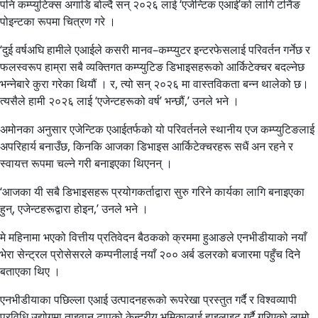
पनि कम्प्युटिक्स अगाडि बोल्दै सन् २०२६ लाई ‘एजेन्टिक एआई’को लागि टर्निङ
पोइन्टका रूपमा चित्रण गरे ।
‘दुई वर्षअघि हामीले एआईले कसरी मानव–कम्प्युटर इन्टरफेसलाई परिवर्तन गर्नेछ र
फलस्वरूप हाम्रा सबै व्यक्तिगत कम्प्युटिङ डिभाइसहरूको आर्किटेक्चर बदल्नेछ
भन्नेबारे कुरा गरेका थियौं । र, त्यो सन् २०२६ मा वास्तविकता बन्न थालेको छ।
त्यसैले हामी २०२६ लाई ‘एजेन्टहरूको वर्ष’ भन्छौं,’ उनले भने ।
अमोनका अनुसार एजेन्टिक एआईतर्फको यो परिवर्तनले स्थानीय एज कम्प्युटिङलाई
अपरिहार्य बनाउँछ, किनकि आजका डिभाइस आर्किटेक्चरहरू सधैं अन रहने र
स्वायत्त रूपमा चल्ने गरी बनाइएका थिएनन् ।
‘आजका यी सबै डिभाइसहरू प्रयोगकर्ताद्वारा सुरु गरिने कार्यका लागि बनाइएका
हुन्, एजेन्टहरूद्वारा होइन,’ उनले भने ।
मे महिनामा भएको वित्तीय प्रतिवेदन बैठकको क्रममा हुआङले एनभीडीयाको नयाँ
भेरा सेन्ट्रल प्रोसेसरले कम्पनीलाई नयाँ २०० अर्ब डलरको बजारमा पहुँच दिने
बताएका थिए ।
एनभीडीयाका पछिल्ला एआई उत्पादनहरूको रूपरेखा प्रस्तुत गर्दै र विश्वव्यापी
प्रविधि उद्योगमा ताइवान टापुको केन्द्रीय भूमिकालाई हाइलाइट गर्दै गरिएको लामो