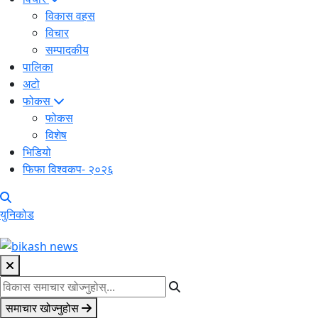
विकास वहस
विचार
सम्पादकीय
पालिका
अटो
फोकस
फोकस
विशेष
भिडियो
फिफा विश्वकप- २०२६
युनिकोड
समाचार खोज्नुहोस