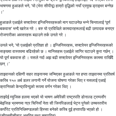
भाषणमा हुआङले भने, ‘यो (भेरा सीपीयू) हाम्रो वृद्धिको नयाँ प्रमुख ड्राइभर बन्नेछ
।’
हुआङले एआईले सफ्टवेयर इन्जिनियरहरूको माग घटाउनेछ भन्ने चिन्तालाई ‘पूर्ण
बकवास’ भन्दै खारेज गरे । बरु यो प्रविधिले कामदारहरूलाई बढी उत्पादक बनाएर
रोजगारीका अवसरहरू बढाउने तर्क उनले गरे ।
उनले भने, ‘यो एआईको प्रतिज्ञा हो । इन्जिनियरहरू, सफ्टवेयर इन्जिनियरहरूको
सङ्ख्या वास्तवमा बढिरहेको छ । मानिसहरू एआईले जागिर घटाउने कुरा गर्छन् ।
यो पूर्ण बकवास हो । यसले गर्दा अझ बढी सफ्टवेयर इन्जिनियरहरू काममा राखिँदै
छन् ।’
ताइवानको दक्षिणी सहर ताइनानमा जन्मिएका हुआङले गत हप्ता ताइवानमा प्रतिवर्ष
करिब १५० अर्ब डलर लगानी गर्ने योजना घोषणा गरेका थिए र यसलाई एआई
क्रान्तिको केन्द्रविन्दुको रूपमा वर्णन गरेका थिए ।
ताइपेई म्युजिक हलमा भएको यो भाषण अमेरिकी राष्ट्रपति डोनाल्ड ट्रम्पसँग
बेइजिङ भ्रमणमा गएर चिनियाँ नेता सी जिनपिङलाई भेट्न पुगेको उच्चस्तरीय
कर्पोरेट प्रतिनिधिमण्डलको हिस्सा बनेको करिब दुई हप्तापछि भएको हो ।
(सीएनबीसीबाट अनुदित तथा सम्पादित)