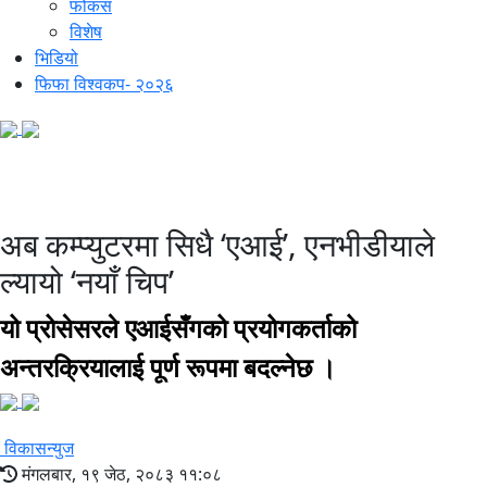
फोकस
विशेष
भिडियो
फिफा विश्वकप- २०२६
एआई वर्ल्ड
अब कम्प्युटरमा सिधै ‘एआई’, एनभीडीयाले
ल्यायो ‘नयाँ चिप’
यो प्रोसेसरले एआईसँगको प्रयोगकर्ताको
अन्तरक्रियालाई पूर्ण रूपमा बदल्नेछ ।
विकासन्युज
मंगलबार, १९ जेठ, २०८३ ११:०८