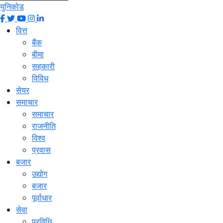
युनिकोड
वित्त
बैंक
बीमा
सहकारी
विविध
सेयर
समाचार
समाचार
राजनीति
विश्व
प्रवास
बजार
उद्योग
बजार
पूर्वाधार
सेवा
प्रविधि