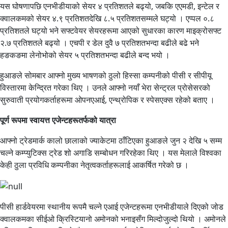
यस घोषणापछि एनभीडीयाको सेयर ४ प्रतिशतले बढ्यो, जबकि एएमडी, इन्टेल र
क्वालकमको सेयर ४.९ प्रतिशतदेखि ८.५ प्रतिशतसम्मले घट्यो । एप्पल ०.८
प्रतिशतले घट्यो भने सफ्टवेयर सेयरहरूमा आएको सुधारका कारण माइक्रोसफ्ट
२.७ प्रतिशतले बढ्यो । एचपी र डेल दुवै ७ प्रतिशतभन्दा बढीले बढे भने
हङकङमा लेनोभोको सेयर ५ प्रतिशतभन्दा बढीले बन्द भयो ।
हुआङले सोमबार आफ्नो मुख्य भाषणको ठुलो हिस्सा कम्पनीको पीसी र सीपीयू
विस्तारमा केन्द्रित गरेका थिए । उनले आफ्नो नयाँ भेरा सेन्ट्रल प्रोसेसरको
सुरुवाती प्रयोगकर्ताहरूमा ओपनएआई, एन्थ्रोपिक र स्पेसएक्स रहेको बताए ।
पूर्ण रूपमा स्वायत्त एजेन्टहरूतर्फको यात्रा
आफ्नो ट्रेडमार्क कालो छालाको ज्याकेटमा ठाँटिएका हुआङले जुन २ देखि ५ सम्म
चल्ने कम्प्युटिक्स ट्रेड शो अगाडि सम्बोधन गरिरहेका थिए । यस मेलाले विश्वका
केही ठुला प्रविधि कम्पनीका नेतृत्वकर्ताहरूलाई आकर्षित गरेको छ ।
पीसी हार्डवेयरमा स्थानीय रूपमै चल्ने एआई एजेन्टहरूमा एनभीडीयाले दिएको जोड
क्वालकमका सीईओ क्रिस्टियानो अमोनको भनाइसँग मिल्दोजुल्दो थियो । अमोनले