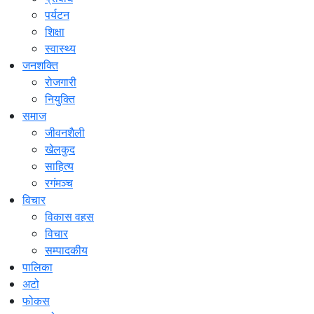
पर्यटन
शिक्षा
स्वास्थ्य
जनशक्ति
रोजगारी
नियुक्ति
समाज
जीवनशैली
खेलकुद
साहित्य
रगंमञ्च
विचार
विकास वहस
विचार
सम्पादकीय
पालिका
अटो
फोकस