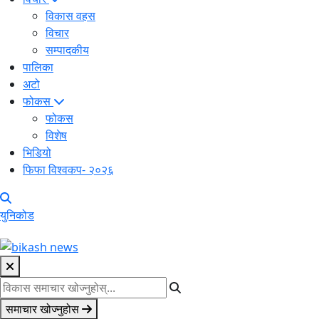
विकास वहस
विचार
सम्पादकीय
पालिका
अटो
फोकस
फोकस
विशेष
भिडियो
फिफा विश्वकप- २०२६
युनिकोड
समाचार खोज्नुहोस