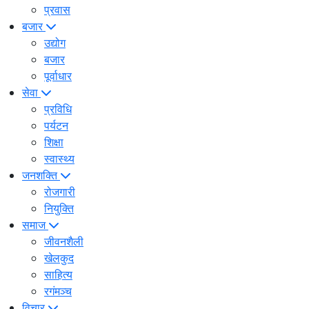
प्रवास
बजार
उद्योग
बजार
पूर्वाधार
सेवा
प्रविधि
पर्यटन
शिक्षा
स्वास्थ्य
जनशक्ति
रोजगारी
नियुक्ति
समाज
जीवनशैली
खेलकुद
साहित्य
रगंमञ्च
विचार