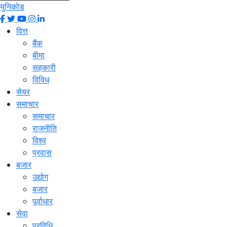
युनिकोड
वित्त
बैंक
बीमा
सहकारी
विविध
सेयर
समाचार
समाचार
राजनीति
विश्व
प्रवास
बजार
उद्योग
बजार
पूर्वाधार
सेवा
प्रविधि