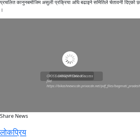
प्रचलित कानुनबमोजिम असुली प्रक्रिया अघि बढाइने समितिले चेतावनी दिएको छ
।
CROSS ORIGIN!! Cannot access
Loading WEBGL 3D ...
file!
https://bikashnewscdn.prixacdn.net/pdf_files/bagmati_prades
Share News
लोकप्रिय