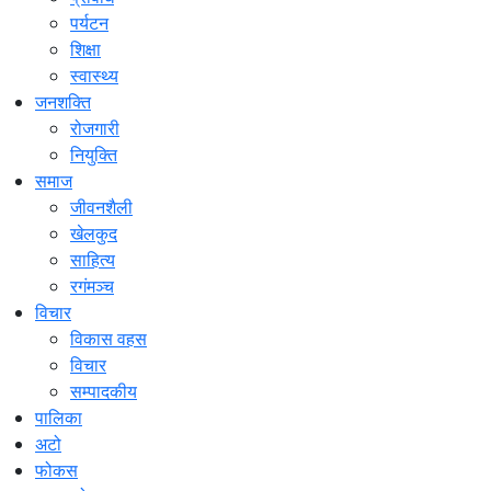
पर्यटन
शिक्षा
स्वास्थ्य
जनशक्ति
रोजगारी
नियुक्ति
समाज
जीवनशैली
खेलकुद
साहित्य
रगंमञ्च
विचार
विकास वहस
विचार
सम्पादकीय
पालिका
अटो
फोकस