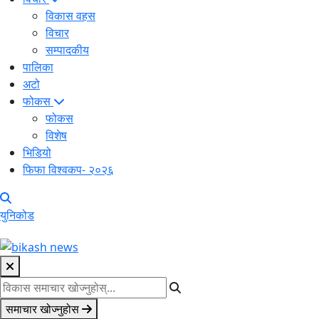
विकास वहस
विचार
सम्पादकीय
पालिका
अटो
फोकस
फोकस
विशेष
भिडियो
फिफा विश्वकप- २०२६
युनिकोड
समाचार खोज्नुहोस