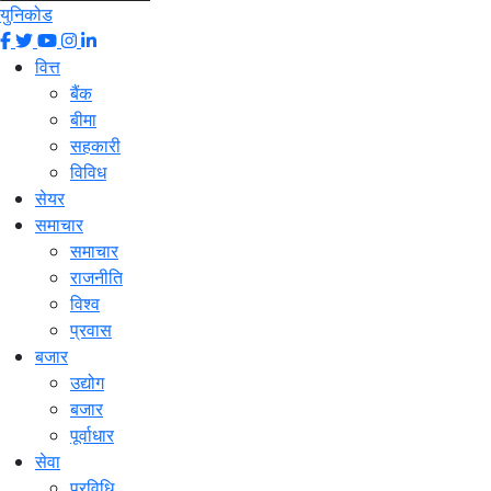
युनिकोड
वित्त
बैंक
बीमा
सहकारी
विविध
सेयर
समाचार
समाचार
राजनीति
विश्व
प्रवास
बजार
उद्योग
बजार
पूर्वाधार
सेवा
प्रविधि