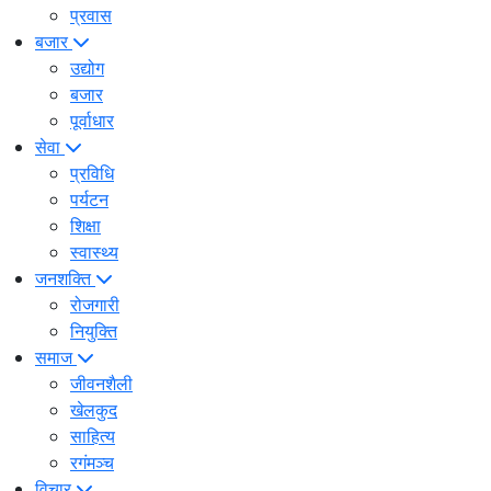
प्रवास
बजार
उद्योग
बजार
पूर्वाधार
सेवा
प्रविधि
पर्यटन
शिक्षा
स्वास्थ्य
जनशक्ति
रोजगारी
नियुक्ति
समाज
जीवनशैली
खेलकुद
साहित्य
रगंमञ्च
विचार