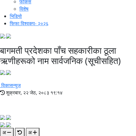
फोकस
विशेष
भिडियो
फिफा विश्वकप- २०२६
बागमती प्रदेशका पाँच सहकारीका ठूला
ऋणीहरूको नाम सार्वजनिक (सूचीसहित)
विकासन्युज
शुक्रबार, २२ जेठ, २०८३ १९:१४
अ
अ