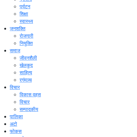
पर्यटन
शिक्षा
स्वास्थ्य
जनशक्ति
रोजगारी
नियुक्ति
समाज
जीवनशैली
खेलकुद
साहित्य
रगंमञ्च
विचार
विकास वहस
विचार
सम्पादकीय
पालिका
अटो
फोकस