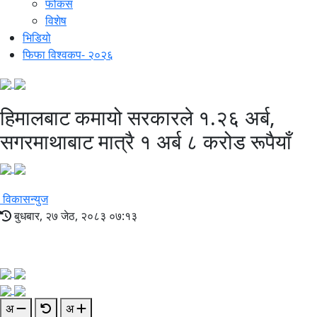
फोकस
विशेष
भिडियो
फिफा विश्वकप- २०२६
हिमालबाट कमायो सरकारले १.२६ अर्ब,
सगरमाथाबाट मात्रै १ अर्ब ८ करोड रूपैयाँ
विकासन्युज
बुधबार, २७ जेठ, २०८३ ०७:१३
अ
अ