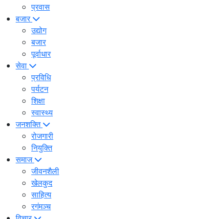
प्रवास
बजार
उद्योग
बजार
पूर्वाधार
सेवा
प्रविधि
पर्यटन
शिक्षा
स्वास्थ्य
जनशक्ति
रोजगारी
नियुक्ति
समाज
जीवनशैली
खेलकुद
साहित्य
रगंमञ्च
विचार