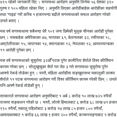
४९५ रहेको जानकारी दिए । सगरमाथा आरोहण अनुमति लिनेमा ५६ देशका ३९०
पुरुष र १०५ महिला रहेका थिए । अनुमति लिएका आरोहीबाहेक आरोहीका सहयोगी
तथा ‘गाइड’ गरी करिब १ हजारभन्दा बढीले सगरमाथाको सफल आरोहण गरेको
उनले बताए ।
यस वर्ष सगरमाथामा सबैभन्दा धेरै १०९ जना छिमेकी मुलुक चीनका आरोही पुगेका
छन् । यसबाहेक अमेरिकाका ७७, भारतका ६१, बेलायतका ३२, रसीयाका १८,
अष्ट्रेलीयाका १५, जापानका १४, क्यानडाका १२, नेपालका १२, आयरल्यान्डका
११ आरोही पुगेका छन् ।
यस वर्ष सगरमाथाको चुचुरोमा ३२औँ पटक पुगेर कामीरिता शेर्पाले विश्व कीर्तिमान
कायम गरेका छन् । सोलुखुम्बुका शेर्पा गत जेठ ३ गते सगरमाथा चुचुरोमा पुगेर
आफ्नो रेकर्ड ताेडेका हुन् । यस्तै, महिला आरोहीमा सङ्खुवासभा मकालुकी लाक्पा
शेर्पाले ११ पटक सगरमाथा आरोहण गरी विश्व कीर्तिमान कायम गरेकी छिन् । उनले
पनि आफ्नै रेकर्ड तोडेकी हुन् ।
सरकारले सगरमाथा आरोहण अनुमतिबाट १ अर्ब ८ करोड १० लाख ७२५ रुपैयाँ
राजस्व सङ्कलन गरेको छ । यस्तै, लोत्से हिमालबाट ६ करोड ६८ लाख ७१ हजार
९९० रुपैयाँ, मकालु पहिलोबाट ३ करोड १७ लाख ८५ हजार ८०० रुपैयाँ,
आमादब्लमबाट १ करोड ६६ लाख ९ हजार २०० रुपैयाँ, कञ्चनजङ्गाबाट १ करोड