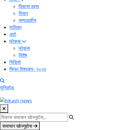
विकास वहस
विचार
सम्पादकीय
पालिका
अटो
फोकस
फोकस
विशेष
भिडियो
फिफा विश्वकप- २०२६
युनिकोड
समाचार खोज्नुहोस