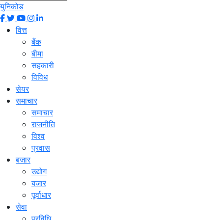
युनिकोड
वित्त
बैंक
बीमा
सहकारी
विविध
सेयर
समाचार
समाचार
राजनीति
विश्व
प्रवास
बजार
उद्योग
बजार
पूर्वाधार
सेवा
प्रविधि