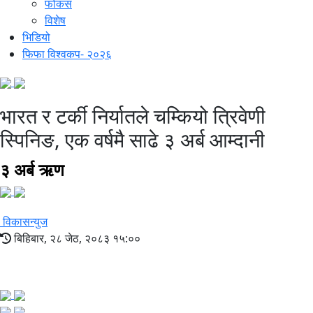
फोकस
विशेष
भिडियो
फिफा विश्वकप- २०२६
भारत र टर्की निर्यातले चम्कियो त्रिवेणी
स्पिनिङ, एक वर्षमै साढे ३ अर्ब आम्दानी
३ अर्ब ऋण
विकासन्युज
बिहिबार, २८ जेठ, २०८३ १५:००