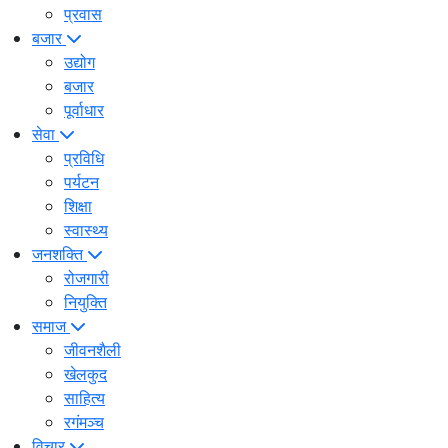
प्रवास
बजार
उद्योग
बजार
पूर्वाधार
सेवा
प्रविधि
पर्यटन
शिक्षा
स्वास्थ्य
जनशक्ति
रोजगारी
नियुक्ति
समाज
जीवनशैली
खेलकुद
साहित्य
रगंमञ्च
विचार