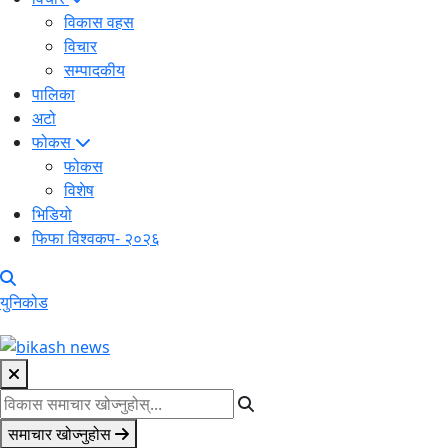
विकास वहस
विचार
सम्पादकीय
पालिका
अटो
फोकस
फोकस
विशेष
भिडियो
फिफा विश्वकप- २०२६
युनिकोड
समाचार खोज्नुहोस