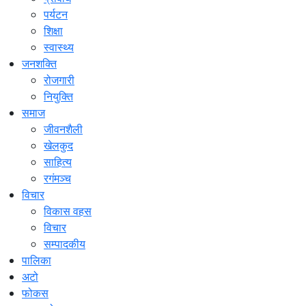
पर्यटन
शिक्षा
स्वास्थ्य
जनशक्ति
रोजगारी
नियुक्ति
समाज
जीवनशैली
खेलकुद
साहित्य
रगंमञ्च
विचार
विकास वहस
विचार
सम्पादकीय
पालिका
अटो
फोकस