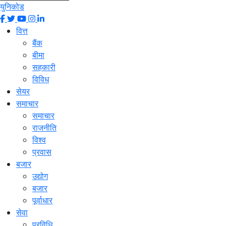
युनिकोड
वित्त
बैंक
बीमा
सहकारी
विविध
सेयर
समाचार
समाचार
राजनीति
विश्व
प्रवास
बजार
उद्योग
बजार
पूर्वाधार
सेवा
प्रविधि