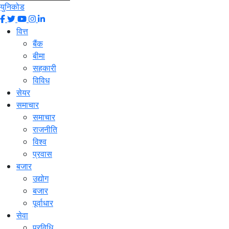
युनिकोड
वित्त
बैंक
बीमा
सहकारी
विविध
सेयर
समाचार
समाचार
राजनीति
विश्व
प्रवास
बजार
उद्योग
बजार
पूर्वाधार
सेवा
प्रविधि