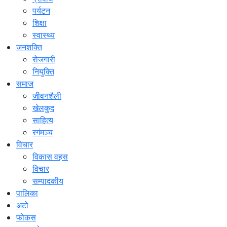
पर्यटन
शिक्षा
स्वास्थ्य
जनशक्ति
रोजगारी
नियुक्ति
समाज
जीवनशैली
खेलकुद
साहित्य
रगंमञ्च
विचार
विकास वहस
विचार
सम्पादकीय
पालिका
अटो
फोकस