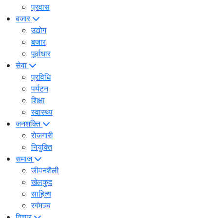
प्रवास
बजार
उद्योग
बजार
पूर्वाधार
सेवा
प्रविधि
पर्यटन
शिक्षा
स्वास्थ्य
जनशक्ति
रोजगारी
नियुक्ति
समाज
जीवनशैली
खेलकुद
साहित्य
रगंमञ्च
विचार