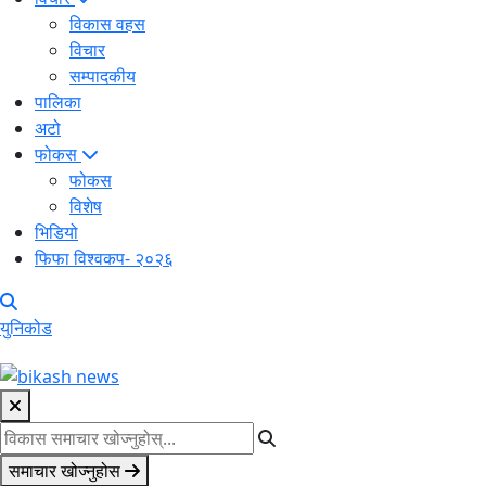
विकास वहस
विचार
सम्पादकीय
पालिका
अटो
फोकस
फोकस
विशेष
भिडियो
फिफा विश्वकप- २०२६
युनिकोड
समाचार खोज्नुहोस