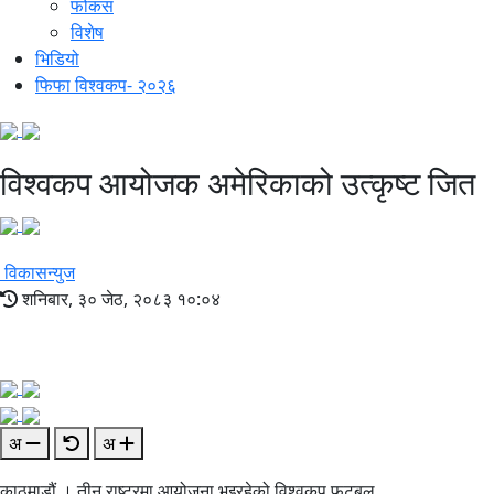
फोकस
विशेष
भिडियो
फिफा विश्वकप- २०२६
विश्वकप आयोजक अमेरिकाको उत्कृष्ट जित
विकासन्युज
शनिबार, ३० जेठ, २०८३ १०:०४
अ
अ
काठमाडौं । तीन राष्ट्रमा आयोजना भइरहेको विश्वकप फुटबल