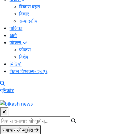
विकास वहस
विचार
सम्पादकीय
पालिका
अटो
फोकस
फोकस
विशेष
भिडियो
फिफा विश्वकप- २०२६
युनिकोड
समाचार खोज्नुहोस