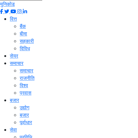
युनिकोड
वित्त
बैंक
बीमा
सहकारी
विविध
सेयर
समाचार
समाचार
राजनीति
विश्व
प्रवास
बजार
उद्योग
बजार
पूर्वाधार
सेवा
प्रविधि