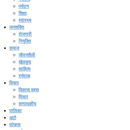
पर्यटन
शिक्षा
स्वास्थ्य
जनशक्ति
रोजगारी
नियुक्ति
समाज
जीवनशैली
खेलकुद
साहित्य
रगंमञ्च
विचार
विकास वहस
विचार
सम्पादकीय
पालिका
अटो
फोकस