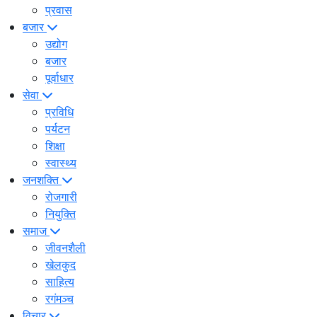
प्रवास
बजार
उद्योग
बजार
पूर्वाधार
सेवा
प्रविधि
पर्यटन
शिक्षा
स्वास्थ्य
जनशक्ति
रोजगारी
नियुक्ति
समाज
जीवनशैली
खेलकुद
साहित्य
रगंमञ्च
विचार