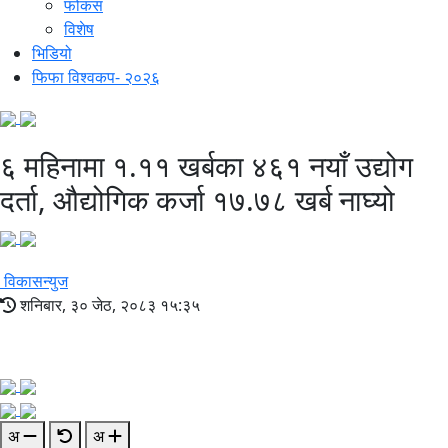
फोकस
विशेष
भिडियो
फिफा विश्वकप- २०२६
६ महिनामा १.११ खर्बका ४६१ नयाँ उद्योग
दर्ता, औद्योगिक कर्जा १७.७८ खर्ब नाघ्यो
विकासन्युज
शनिबार, ३० जेठ, २०८३ १५:३५
अ
अ