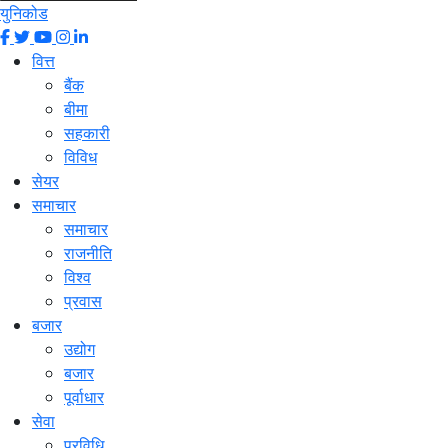
युनिकोड
वित्त
बैंक
बीमा
सहकारी
विविध
सेयर
समाचार
समाचार
राजनीति
विश्व
प्रवास
बजार
उद्योग
बजार
पूर्वाधार
सेवा
प्रविधि