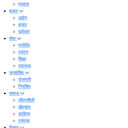
प्रवास
बजार
उद्योग
बजार
पूर्वाधार
सेवा
प्रविधि
पर्यटन
शिक्षा
स्वास्थ्य
जनशक्ति
रोजगारी
नियुक्ति
समाज
जीवनशैली
खेलकुद
साहित्य
रगंमञ्च
विचार