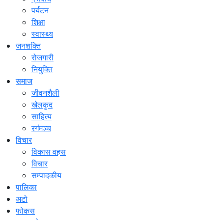
पर्यटन
शिक्षा
स्वास्थ्य
जनशक्ति
रोजगारी
नियुक्ति
समाज
जीवनशैली
खेलकुद
साहित्य
रगंमञ्च
विचार
विकास वहस
विचार
सम्पादकीय
पालिका
अटो
फोकस