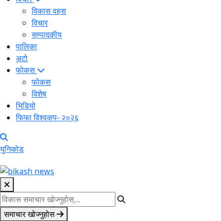
विकास वहस
विचार
सम्पादकीय
पालिका
अटो
फोकस
फोकस
विशेष
भिडियो
फिफा विश्वकप- २०२६
युनिकोड
समाचार खोज्नुहोस