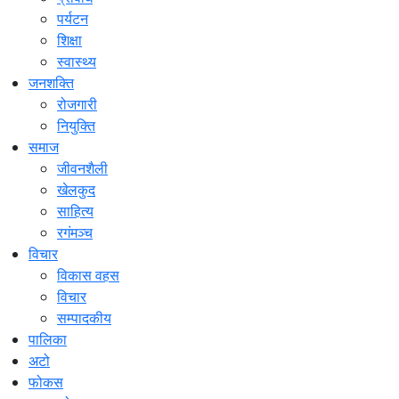
पर्यटन
शिक्षा
स्वास्थ्य
जनशक्ति
रोजगारी
नियुक्ति
समाज
जीवनशैली
खेलकुद
साहित्य
रगंमञ्च
विचार
विकास वहस
विचार
सम्पादकीय
पालिका
अटो
फोकस