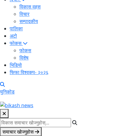
विकास वहस
विचार
सम्पादकीय
पालिका
अटो
फोकस
फोकस
विशेष
भिडियो
फिफा विश्वकप- २०२६
युनिकोड
समाचार खोज्नुहोस