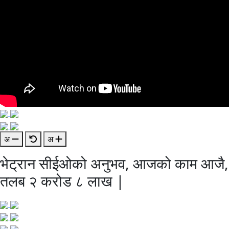
अ
अ
भेट्रान सीईओको अनुभव, आजको काम आजै,
तलब २ करोड ८ लाख |