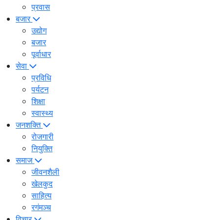
प्रवास
बजार
उद्योग
बजार
पूर्वाधार
सेवा
प्रविधि
पर्यटन
शिक्षा
स्वास्थ्य
जनशक्ति
रोजगारी
नियुक्ति
समाज
जीवनशैली
खेलकुद
साहित्य
रगंमञ्च
विचार