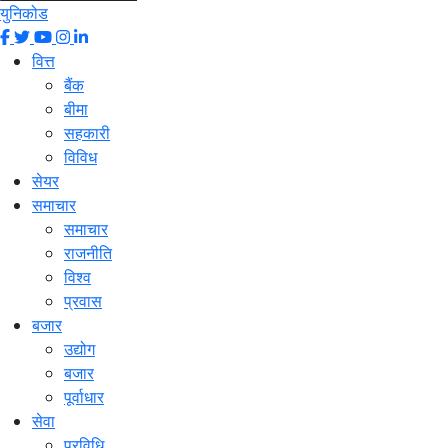
युनिकोड
वित्त
बैंक
बीमा
सहकारी
विविध
सेयर
समाचार
समाचार
राजनीति
विश्व
प्रवास
बजार
उद्योग
बजार
पूर्वाधार
सेवा
प्रविधि