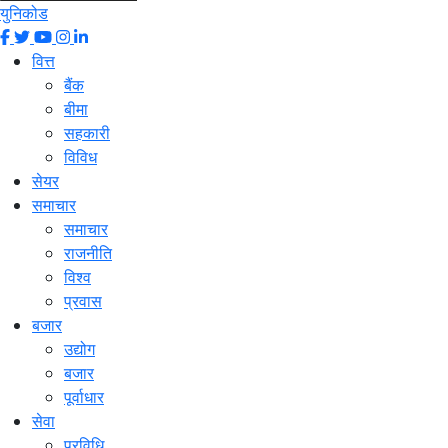
युनिकोड
वित्त
बैंक
बीमा
सहकारी
विविध
सेयर
समाचार
समाचार
राजनीति
विश्व
प्रवास
बजार
उद्योग
बजार
पूर्वाधार
सेवा
प्रविधि