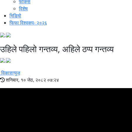
फोकस
विशेष
भिडियो
फिफा विश्वकप- २०२६
उहिले पहिलो गन्तव्य, अहिले ठप्प गन्तव्य
विकासन्युज
शनिबार, १० जेठ, २०८२ ०७:२४