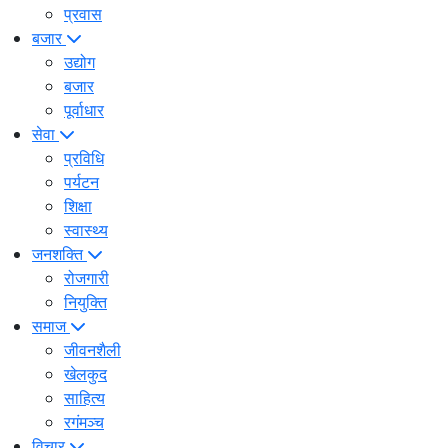
प्रवास
बजार
उद्योग
बजार
पूर्वाधार
सेवा
प्रविधि
पर्यटन
शिक्षा
स्वास्थ्य
जनशक्ति
रोजगारी
नियुक्ति
समाज
जीवनशैली
खेलकुद
साहित्य
रगंमञ्च
विचार