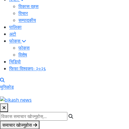
विकास वहस
विचार
सम्पादकीय
पालिका
अटो
फोकस
फोकस
विशेष
भिडियो
फिफा विश्वकप- २०२६
युनिकोड
समाचार खोज्नुहोस