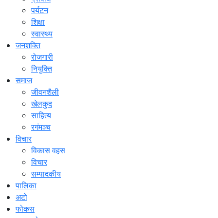
पर्यटन
शिक्षा
स्वास्थ्य
जनशक्ति
रोजगारी
नियुक्ति
समाज
जीवनशैली
खेलकुद
साहित्य
रगंमञ्च
विचार
विकास वहस
विचार
सम्पादकीय
पालिका
अटो
फोकस