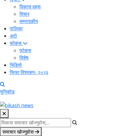
विकास वहस
विचार
सम्पादकीय
पालिका
अटो
फोकस
फोकस
विशेष
भिडियो
फिफा विश्वकप- २०२६
युनिकोड
समाचार खोज्नुहोस