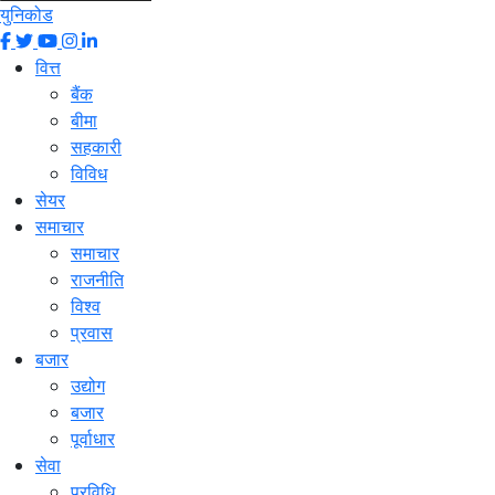
युनिकोड
वित्त
बैंक
बीमा
सहकारी
विविध
सेयर
समाचार
समाचार
राजनीति
विश्व
प्रवास
बजार
उद्योग
बजार
पूर्वाधार
सेवा
प्रविधि