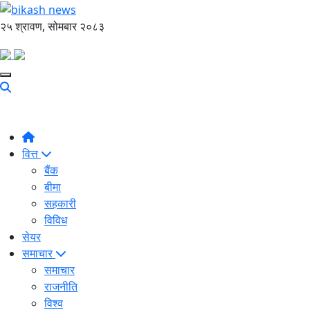
२५ श्रावण, सोमबार २०८३
वित्त
बैंक
बीमा
सहकारी
विविध
सेयर
समाचार
समाचार
राजनीति
विश्व