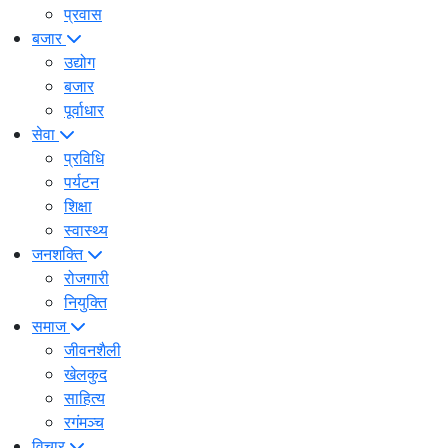
प्रवास
बजार
उद्योग
बजार
पूर्वाधार
सेवा
प्रविधि
पर्यटन
शिक्षा
स्वास्थ्य
जनशक्ति
रोजगारी
नियुक्ति
समाज
जीवनशैली
खेलकुद
साहित्य
रगंमञ्च
विचार