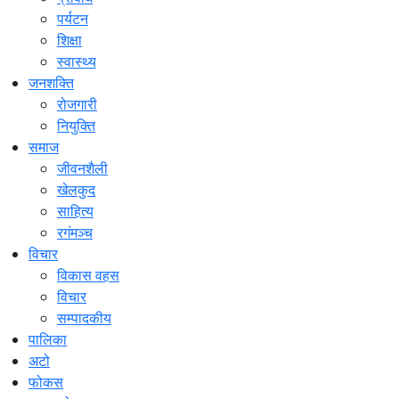
पर्यटन
शिक्षा
स्वास्थ्य
जनशक्ति
रोजगारी
नियुक्ति
समाज
जीवनशैली
खेलकुद
साहित्य
रगंमञ्च
विचार
विकास वहस
विचार
सम्पादकीय
पालिका
अटो
फोकस