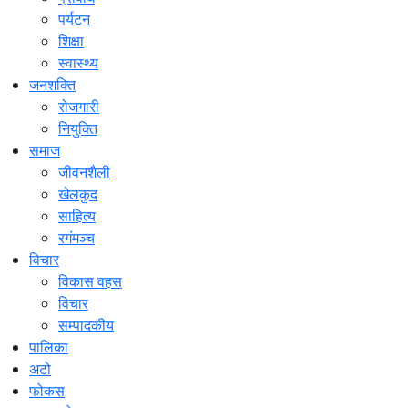
पर्यटन
शिक्षा
स्वास्थ्य
जनशक्ति
रोजगारी
नियुक्ति
समाज
जीवनशैली
खेलकुद
साहित्य
रगंमञ्च
विचार
विकास वहस
विचार
सम्पादकीय
पालिका
अटो
फोकस