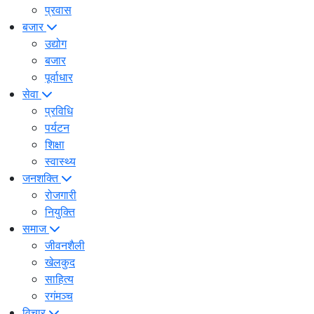
प्रवास
बजार
उद्योग
बजार
पूर्वाधार
सेवा
प्रविधि
पर्यटन
शिक्षा
स्वास्थ्य
जनशक्ति
रोजगारी
नियुक्ति
समाज
जीवनशैली
खेलकुद
साहित्य
रगंमञ्च
विचार