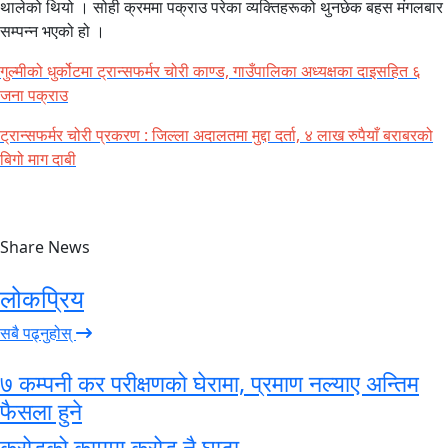
थालेको थियो । सोही क्रममा पक्राउ परेका व्यक्तिहरूको थुनछेक बहस मंगलबार
सम्पन्न भएको हो ।
गुल्मीको
धुर्कोटमा
ट्रान्सफर्मर
चोरी काण्ड, गाउँपालिका अध्यक्षका दाइसहित ६
जना पक्राउ
ट्रान्सफर्मर चोरी प्रकरण : जिल्ला अदालतमा मुद्दा दर्ता, ४ लाख रुपैयाँ बराबरको
बिगो माग दाबी
Share News
लोकप्रिय
सबै पढ्नुहोस्
७ कम्पनी कर परीक्षणको घेरामा, प्रमाण नल्याए अन्तिम
फैसला हुने
करोडको काममा करोड नै घाटा