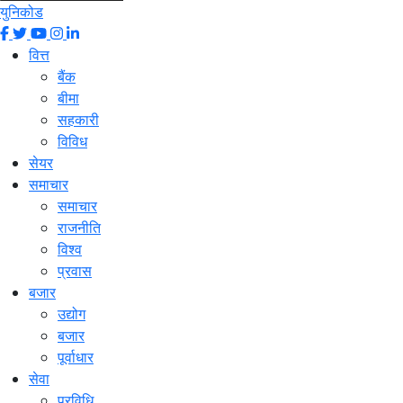
युनिकोड
वित्त
बैंक
बीमा
सहकारी
विविध
सेयर
समाचार
समाचार
राजनीति
विश्व
प्रवास
बजार
उद्योग
बजार
पूर्वाधार
सेवा
प्रविधि