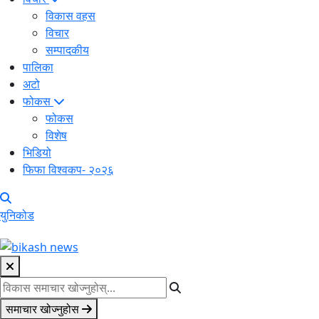
विकास वहस
विचार
सम्पादकीय
पालिका
अटो
फोकस
फोकस
विशेष
भिडियो
फिफा विश्वकप- २०२६
युनिकोड
समाचार खोज्नुहोस