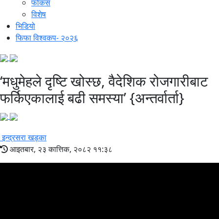
फोकस
विशेष
भिडियो
फिफा विश्वकप- २०२६
‘मधुमेहले दृष्टि खोस्छ, वैदेशिक रोजगारीबाट
फर्किएकालाई बढी समस्या’ {अन्तर्वार्ता}
इन्द्रसरा खड्का
आइतबार, २३ कात्तिक, २०८२ ११:३८