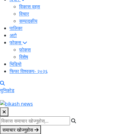
विकास वहस
विचार
सम्पादकीय
पालिका
अटो
फोकस
फोकस
विशेष
भिडियो
फिफा विश्वकप- २०२६
युनिकोड
समाचार खोज्नुहोस