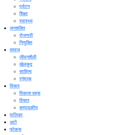
पर्यटन
शिक्षा
स्वास्थ्य
जनशक्ति
रोजगारी
नियुक्ति
समाज
जीवनशैली
खेलकुद
साहित्य
रगंमञ्च
विचार
विकास वहस
विचार
सम्पादकीय
पालिका
अटो
फोकस