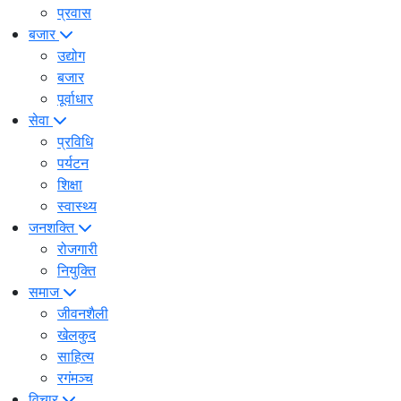
प्रवास
बजार
उद्योग
बजार
पूर्वाधार
सेवा
प्रविधि
पर्यटन
शिक्षा
स्वास्थ्य
जनशक्ति
रोजगारी
नियुक्ति
समाज
जीवनशैली
खेलकुद
साहित्य
रगंमञ्च
विचार