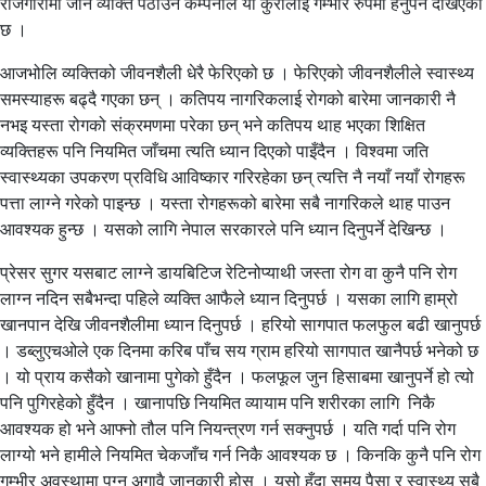
रोजगारीमा जाने व्यक्ति पठाउने कम्पनीले यो कुरालाई गम्भीर रुपमा हेर्नुपर्ने देखिएको
छ ।
आजभोलि व्यक्तिको जीवनशैली धेरै फेरिएको छ । फेरिएको जीवनशैलीले स्वास्थ्य
समस्याहरू बढ्दै गएका छन् । कतिपय नागरिकलाई रोगको बारेमा जानकारी नै
नभइ यस्ता रोगको संक्रमणमा परेका छन् भने कतिपय थाह भएका शिक्षित
व्यक्तिहरू पनि नियमित जाँचमा त्यति ध्यान दिएको पाइँदैन । विश्वमा जति
स्वास्थ्यका उपकरण प्रविधि आविष्कार गरिरहेका छन् त्यत्ति नै नयाँ नयाँ रोगहरू
पत्ता लाग्ने गरेको पाइन्छ । यस्ता रोगहरूको बारेमा सबै नागरिकले थाह पाउन
आवश्यक हुन्छ । यसको लागि नेपाल सरकारले पनि ध्यान दिनुपर्ने देखिन्छ ।
प्रेसर सुगर यसबाट लाग्ने डायबिटिज रेटिनोप्याथी जस्ता रोग वा कुनै पनि रोग
लाग्न नदिन सबैभन्दा पहिले व्यक्ति आफैले ध्यान दिनुपर्छ । यसका लागि हाम्रो
खानपान देखि जीवनशैलीमा ध्यान दिनुपर्छ । हरियो सागपात फलफुल बढी खानुपर्छ
। डब्लुएचओले एक दिनमा करिब पाँच सय ग्राम हरियो सागपात खानैपर्छ भनेको छ
। यो प्राय कसैको खानामा पुगेको हुँदैन । फलफूल जुन हिसाबमा खानुपर्ने हो त्यो
पनि पुगिरहेको हुँदैन । खानापछि नियमित व्यायाम पनि शरीरका लागि निकै
आवश्यक हो भने आफ्नो तौल पनि नियन्त्रण गर्न सक्नुपर्छ । यति गर्दा पनि रोग
लाग्यो भने हामीले नियमित चेकजाँच गर्न निकै आवश्यक छ । किनकि कुनै पनि रोग
गम्भीर अवस्थामा पुग्नु अगावै जानकारी होस् । यसो हुँदा समय पैसा र स्वास्थ्य सबै