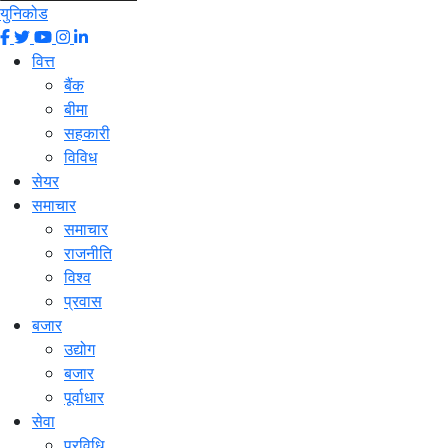
युनिकोड
वित्त
बैंक
बीमा
सहकारी
विविध
सेयर
समाचार
समाचार
राजनीति
विश्व
प्रवास
बजार
उद्योग
बजार
पूर्वाधार
सेवा
प्रविधि