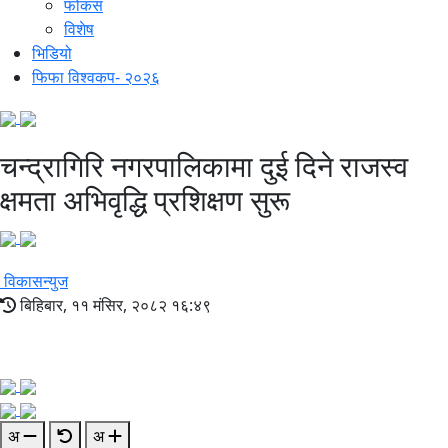
फोकस
विशेष
भिडियो
फिफा विश्वकप- २०२६
चन्द्रागिरि नगरपालिकामा दुई दिने राजस्व
क्षमता अभिवृद्धि प्रशिक्षण सुरू
विकासन्युज
बिहिबार, ११ मंसिर, २०८२ १६:४९
अ
अ