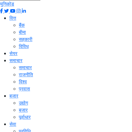
युनिकोड
वित्त
बैंक
बीमा
सहकारी
विविध
सेयर
समाचार
समाचार
राजनीति
विश्व
प्रवास
बजार
उद्योग
बजार
पूर्वाधार
सेवा
प्रविधि