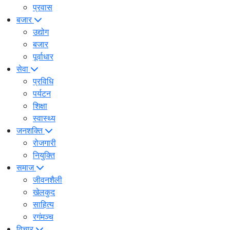
प्रवास
बजार
उद्योग
बजार
पूर्वाधार
सेवा
प्रविधि
पर्यटन
शिक्षा
स्वास्थ्य
जनशक्ति
रोजगारी
नियुक्ति
समाज
जीवनशैली
खेलकुद
साहित्य
रगंमञ्च
विचार