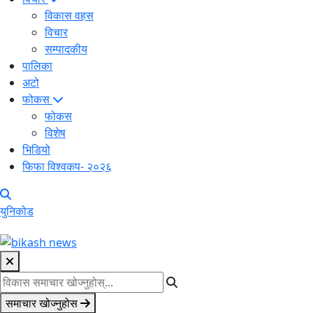
विकास वहस
विचार
सम्पादकीय
पालिका
अटो
फोकस
फोकस
विशेष
भिडियो
फिफा विश्वकप- २०२६
युनिकोड
समाचार खोज्नुहोस