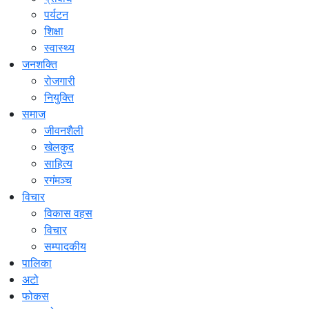
पर्यटन
शिक्षा
स्वास्थ्य
जनशक्ति
रोजगारी
नियुक्ति
समाज
जीवनशैली
खेलकुद
साहित्य
रगंमञ्च
विचार
विकास वहस
विचार
सम्पादकीय
पालिका
अटो
फोकस