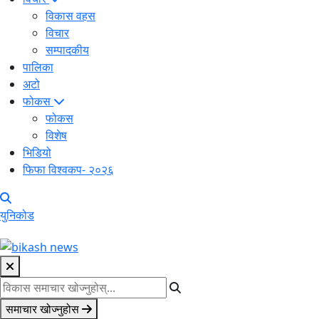
विकास वहस
विचार
सम्पादकीय
पालिका
अटो
फोकस
फोकस
विशेष
भिडियो
फिफा विश्वकप- २०२६
युनिकोड
समाचार खोज्नुहोस