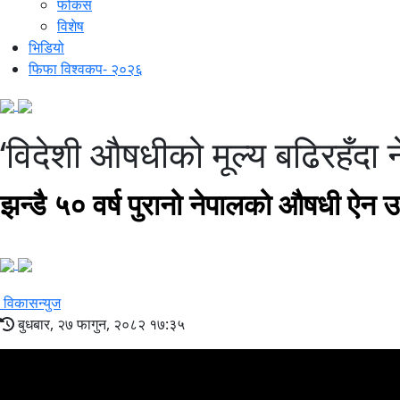
फोकस
विशेष
भिडियो
फिफा विश्वकप- २०२६
‘विदेशी औषधीको मूल्य बढिरहँदा न
झन्डै ५० वर्ष पुरानो नेपालको औषधी ऐन उद्
विकासन्युज
बुधबार, २७ फागुन, २०८२ १७:३५