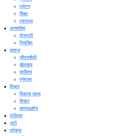
पर्यटन
शिक्षा
स्वास्थ्य
जनशक्ति
रोजगारी
नियुक्ति
समाज
जीवनशैली
खेलकुद
साहित्य
रगंमञ्च
विचार
विकास वहस
विचार
सम्पादकीय
पालिका
अटो
फोकस