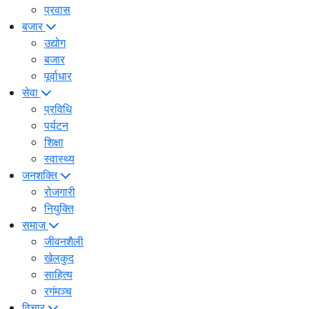
प्रवास
बजार
उद्योग
बजार
पूर्वाधार
सेवा
प्रविधि
पर्यटन
शिक्षा
स्वास्थ्य
जनशक्ति
रोजगारी
नियुक्ति
समाज
जीवनशैली
खेलकुद
साहित्य
रगंमञ्च
विचार