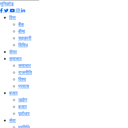
युनिकोड
वित्त
बैंक
बीमा
सहकारी
विविध
सेयर
समाचार
समाचार
राजनीति
विश्व
प्रवास
बजार
उद्योग
बजार
पूर्वाधार
सेवा
प्रविधि