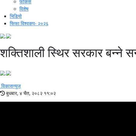
फोकस
विशेष
भिडियो
फिफा विश्वकप- २०२६
शक्तिशाली स्थिर सरकार बन्ने सन
विकासन्युज
बुधबार, ४ चैत, २०८२ ११:०२