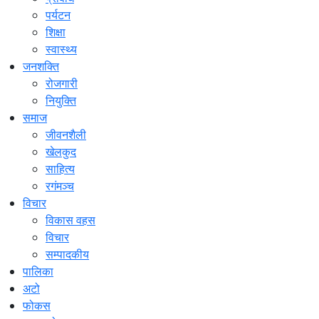
पर्यटन
शिक्षा
स्वास्थ्य
जनशक्ति
रोजगारी
नियुक्ति
समाज
जीवनशैली
खेलकुद
साहित्य
रगंमञ्च
विचार
विकास वहस
विचार
सम्पादकीय
पालिका
अटो
फोकस