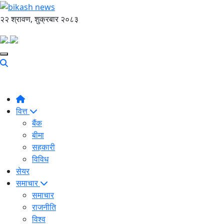
२२ श्रावण, शुक्रबार २०८३
वित्त
बैंक
बीमा
सहकारी
विविध
सेयर
समाचार
समाचार
राजनीति
विश्व