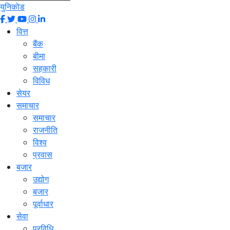
युनिकोड
वित्त
बैंक
बीमा
सहकारी
विविध
सेयर
समाचार
समाचार
राजनीति
विश्व
प्रवास
बजार
उद्योग
बजार
पूर्वाधार
सेवा
प्रविधि