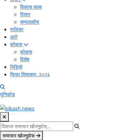
विकास वहस
विचार
सम्पादकीय
पालिका
अटो
फोकस
फोकस
विशेष
भिडियो
फिफा विश्वकप- २०२६
युनिकोड
समाचार खोज्नुहोस