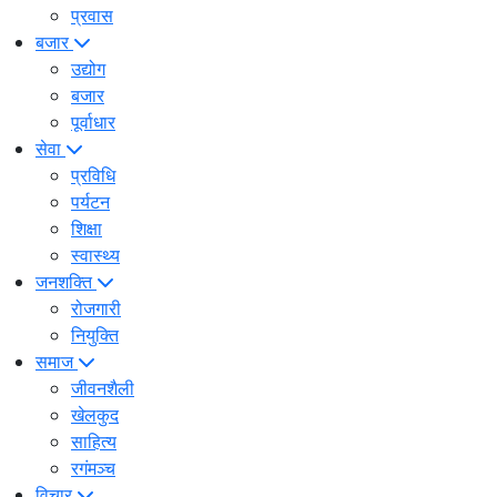
प्रवास
बजार
उद्योग
बजार
पूर्वाधार
सेवा
प्रविधि
पर्यटन
शिक्षा
स्वास्थ्य
जनशक्ति
रोजगारी
नियुक्ति
समाज
जीवनशैली
खेलकुद
साहित्य
रगंमञ्च
विचार