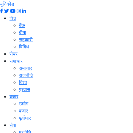
युनिकोड
वित्त
बैंक
बीमा
सहकारी
विविध
सेयर
समाचार
समाचार
राजनीति
विश्व
प्रवास
बजार
उद्योग
बजार
पूर्वाधार
सेवा
प्रविधि