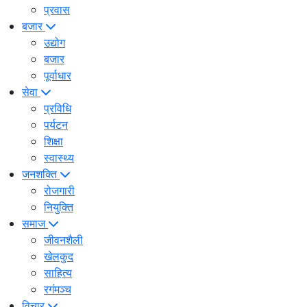
प्रवास
बजार
उद्योग
बजार
पूर्वाधार
सेवा
प्रविधि
पर्यटन
शिक्षा
स्वास्थ्य
जनशक्ति
रोजगारी
नियुक्ति
समाज
जीवनशैली
खेलकुद
साहित्य
रगंमञ्च
विचार