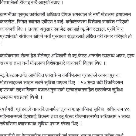
विश्वासिलो रोजाइ बन्दै आएको बताए ।
कम्पनीका प्रमुख कार्यकारी अधिकृत दीपक अग्रवाल ले नयाँ मोडलमा ट्र्याक्सन
कन्ट्रोल, सिंगल च्यानल एबीएस र वाई–कनेक्टजस्ता विशेषता समावेश गरिएको
जानकारी दिए । उनका अनुसार एफजेट एफआई न्यू जेन स्टाइल, प्रविधि र
प्रदर्शनको संयोजन खोज्ने नयाँ पुस्ताका राइडरलाई लक्षित गरी तयार गरिएको हो
।
कार्यक्रममा सेल्स हेड शैलेन्द्र अधिकारी ले ब्लू फेस्ट अन्तर्गत उपलब्ध अफर, मूल्य
संरचना तथा नयाँ मोडलका विशेषताबारे जानकारी दिएका थिए ।
ब्लू फेस्टअन्तर्गत आयोजित एक्सचेन्ज कार्निभलमा ग्राहकले आफ्ना पुराना
मोटरसाइकल साट्न सक्ने सुविधा पाएका थिए । ५० भन्दा बढी रिकन्डिसन
हाउसको सहभागितामा बजारअनुसारको मूल्याङ्कनसहित एक्सचेन्ज सुविधा
उपलब्ध गराइएको थियो ।
त्यसैगरी, ग्राहकले नागरकितामार्फत तुरुन्त फाइनान्सिङ सुविधा, अधिकतम ४०
महिनासम्मको ईएमआई विकल्प तथा ब्लू फेस्ट योजनाअन्तर्गत अधिकतम ५ लाख
रुपैयाँसम्म क्यासब्याक सुविधा प्राप्त गरेका थिए ।
कम्पनीले ब्लू फेस्टमार्फत ग्राहकलाई पूर्ण ब्रान्ड अनुभव प्रदान गर्नुका साथै