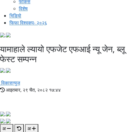
फोकस
विशेष
भिडियो
फिफा विश्वकप- २०२६
यामाहाले ल्यायो एफजेट एफआई न्यू जेन, ब्लू
फेस्ट सम्पन्न
विकासन्युज
आइतबार, २९ चैत, २०८२ १७:४४
अ
अ