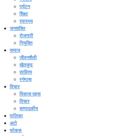
पर्यटन
शिक्षा
स्वास्थ्य
जनशक्ति
रोजगारी
नियुक्ति
समाज
जीवनशैली
खेलकुद
साहित्य
रगंमञ्च
विचार
विकास वहस
विचार
सम्पादकीय
पालिका
अटो
फोकस