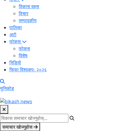
विकास वहस
विचार
सम्पादकीय
पालिका
अटो
फोकस
फोकस
विशेष
भिडियो
फिफा विश्वकप- २०२६
युनिकोड
समाचार खोज्नुहोस