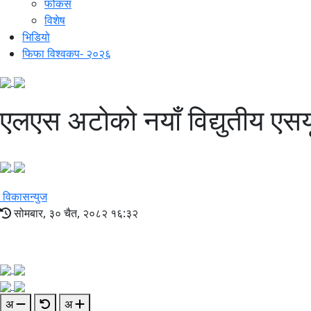
फोकस
विशेष
भिडियो
फिफा विश्वकप- २०२६
एलएस अटोको नयाँ विद्युतीय एसयू
विकासन्युज
सोमबार, ३० चैत, २०८२ १६:३२
अ
अ