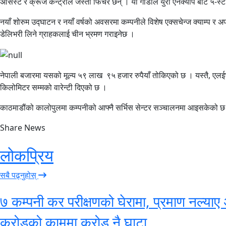
असिस्ट र क्रूज कन्ट्रोल जस्ता फिचर छन् । यो गाडीले युरो एनक्याप बाट ५-स्टार 
नयाँ शोरुम उद्घाटन र नयाँ वर्षको अवसरमा कम्पनीले विशेष एक्सचेन्ज क्याम्प र
डेलिभरी लिने ग्राहकलाई चीन भ्रमण गराइनेछ ।
नेपाली बजारमा यसको मूल्य ५९ लाख ९५ हजार रुपैयाँ तोकिएको छ । यस्तै, एलईभी
किलोमिटर सम्मको वारेन्टी दिएको छ ।
काठमाडौंको कालोपुलमा कम्पनीको आफ्नै सर्भिस सेन्टर सञ्चालनमा आइसकेको छ भन
Share News
लोकप्रिय
सबै पढ्नुहोस्
७ कम्पनी कर परीक्षणको घेरामा, प्रमाण नल्याए 
करोडको काममा करोड नै घाटा