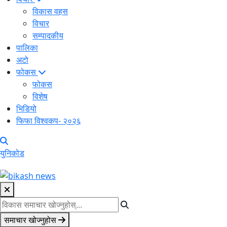
विकास वहस
विचार
सम्पादकीय
पालिका
अटो
फोकस
फोकस
विशेष
भिडियो
फिफा विश्वकप- २०२६
युनिकोड
समाचार खोज्नुहोस