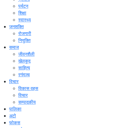
पर्यटन
शिक्षा
स्वास्थ्य
जनशक्ति
रोजगारी
नियुक्ति
समाज
जीवनशैली
खेलकुद
साहित्य
रगंमञ्च
विचार
विकास वहस
विचार
सम्पादकीय
पालिका
अटो
फोकस