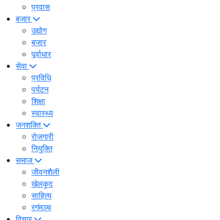
प्रवास
बजार
उद्योग
बजार
पूर्वाधार
सेवा
प्रविधि
पर्यटन
शिक्षा
स्वास्थ्य
जनशक्ति
रोजगारी
नियुक्ति
समाज
जीवनशैली
खेलकुद
साहित्य
रगंमञ्च
विचार