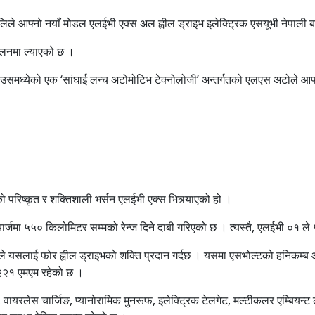
ले आफ्नो नयाँ मोडल एलईभी एक्स अल ह्वील ड्राइभ इलेक्ट्रिक एसयूभी नेपाली 
चालनमा ल्याएको छ ।
समध्येको एक ‘सांघाई लन्च अटोमोटिभ टेक्नोलोजी’ अन्तर्गतको एलएस अटोले आफ्नै 
ो परिष्कृत र शक्तिशाली भर्सन एलईभी एक्स भित्र्याएको हो ।
्जमा ५५० किलोमिटर सम्मको रेन्ज दिने दाबी गरिएको छ । त्यस्तै, एलईभी ०१ ले 
यसलाई फोर ह्वील ड्राइभको शक्ति प्रदान गर्दछ । यसमा एसभोल्टको हनिकम्ब आ
्स २२१ एमएम रहेको छ ।
वायरलेस चार्जिङ, प्यानोरामिक मुनरूफ, इलेक्ट्रिक टेलगेट, मल्टीकलर एम्बियन्ट