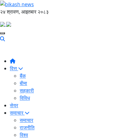
२४ श्रावण, आइतबार २०८३
वित्त
बैंक
बीमा
सहकारी
विविध
सेयर
समाचार
समाचार
राजनीति
विश्व