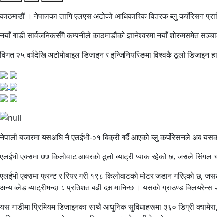
काठमाडौं । नेपालका लागि एलएस अटोको आधिकारिक वितरक ब्लु कर्पोरेसन प्रालि
नयाँ गाडी सार्वजनिकसँगै कम्पनीले काठमाडौंको ज्ञानेश्वरमा नयाँ शोरुमसमेत सञ्
विगत २५ वर्षदेखि अटोमोबाइल डिजाइन र इन्जिनियरिङमा विश्वकै ठूलो डिजाइन हाउ
नेपाली बजारमा यसअघि नै एलईभी-०१ बिक्री गर्दै आएको ब्लु कर्पोरेसनले अब यसक
एलईभी एक्समा ७७ किलोवाट आवरको ठूलो ब्याट्री प्याक रहेको छ, जसले सिंगल चार
एलईभी एक्समा फ्रन्ट र रियर गरी १९८ किलोवाटको मोटर जडान गरिएको छ, जसले 
अन्य ब्लेड ब्याट्रीभन्दा ८ प्रतिशत बढी दक्ष मानिन्छ । यसको ग्राउण्ड क्लियरेन
यस गाडीमा प्रिमियम डिजाइनका साथै आधुनिक सुविधाहरूमा ३६० डिग्री क्यामेरा, 