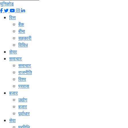
युनिकोड
वित्त
बैंक
बीमा
सहकारी
विविध
सेयर
समाचार
समाचार
राजनीति
विश्व
प्रवास
बजार
उद्योग
बजार
पूर्वाधार
सेवा
प्रविधि