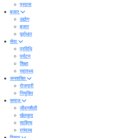
प्रवास
बजार
उद्योग
बजार
पूर्वाधार
सेवा
प्रविधि
पर्यटन
शिक्षा
स्वास्थ्य
जनशक्ति
रोजगारी
नियुक्ति
समाज
जीवनशैली
खेलकुद
साहित्य
रगंमञ्च
विचार