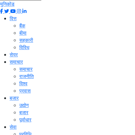
युनिकोड
वित्त
बैंक
बीमा
सहकारी
विविध
सेयर
समाचार
समाचार
राजनीति
विश्व
प्रवास
बजार
उद्योग
बजार
पूर्वाधार
सेवा
प्रविधि