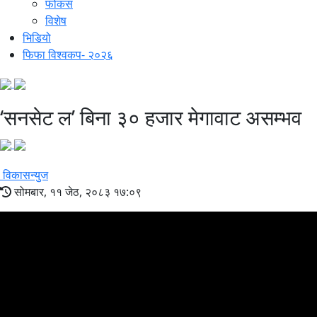
फोकस
विशेष
भिडियो
फिफा विश्वकप- २०२६
‘सनसेट ल’ बिना ३० हजार मेगावाट असम्भव
विकासन्युज
सोमबार, ११ जेठ, २०८३ १७:०९