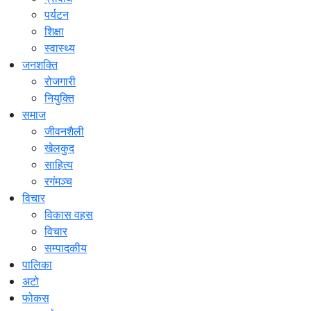
पर्यटन
शिक्षा
स्वास्थ्य
जनशक्ति
रोजगारी
नियुक्ति
समाज
जीवनशैली
खेलकुद
साहित्य
रगंमञ्च
विचार
विकास वहस
विचार
सम्पादकीय
पालिका
अटो
फोकस