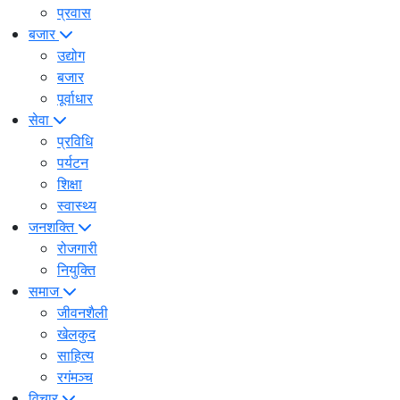
प्रवास
बजार
उद्योग
बजार
पूर्वाधार
सेवा
प्रविधि
पर्यटन
शिक्षा
स्वास्थ्य
जनशक्ति
रोजगारी
नियुक्ति
समाज
जीवनशैली
खेलकुद
साहित्य
रगंमञ्च
विचार