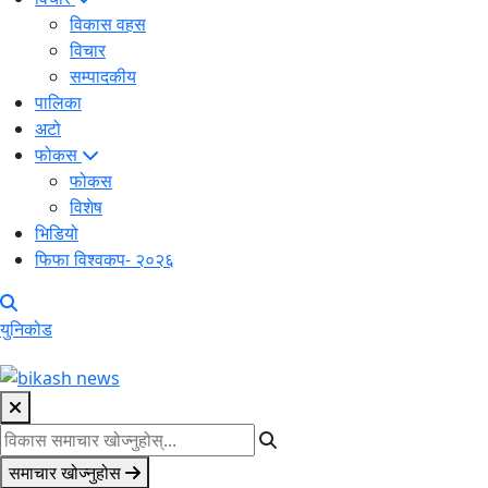
विकास वहस
विचार
सम्पादकीय
पालिका
अटो
फोकस
फोकस
विशेष
भिडियो
फिफा विश्वकप- २०२६
युनिकोड
समाचार खोज्नुहोस