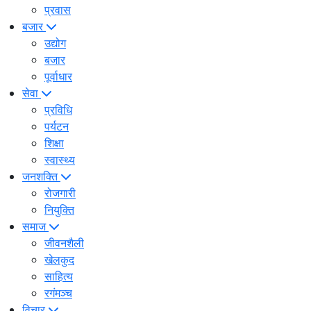
प्रवास
बजार
उद्योग
बजार
पूर्वाधार
सेवा
प्रविधि
पर्यटन
शिक्षा
स्वास्थ्य
जनशक्ति
रोजगारी
नियुक्ति
समाज
जीवनशैली
खेलकुद
साहित्य
रगंमञ्च
विचार