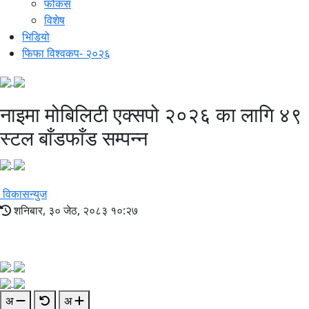
फोकस
विशेष
भिडियो
फिफा विश्वकप- २०२६
नाइमा मोबिलिटी एक्सपो २०२६ का लागि ४९
स्टल बाँडफाँड सम्पन्न
विकासन्युज
शनिबार, ३० जेठ, २०८३ १०:२७
अ
अ