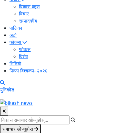
विकास वहस
विचार
सम्पादकीय
पालिका
अटो
फोकस
फोकस
विशेष
भिडियो
फिफा विश्वकप- २०२६
युनिकोड
समाचार खोज्नुहोस