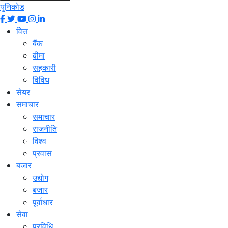
युनिकोड
वित्त
बैंक
बीमा
सहकारी
विविध
सेयर
समाचार
समाचार
राजनीति
विश्व
प्रवास
बजार
उद्योग
बजार
पूर्वाधार
सेवा
प्रविधि