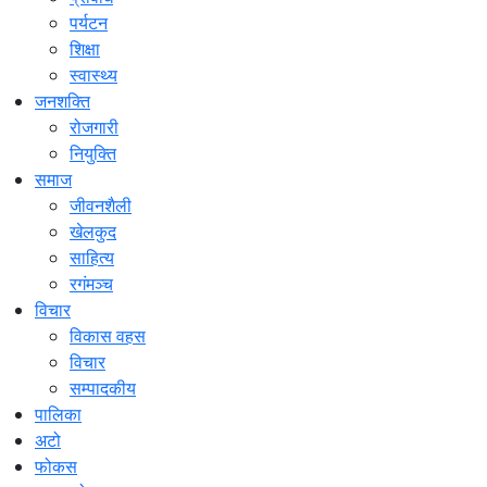
पर्यटन
शिक्षा
स्वास्थ्य
जनशक्ति
रोजगारी
नियुक्ति
समाज
जीवनशैली
खेलकुद
साहित्य
रगंमञ्च
विचार
विकास वहस
विचार
सम्पादकीय
पालिका
अटो
फोकस