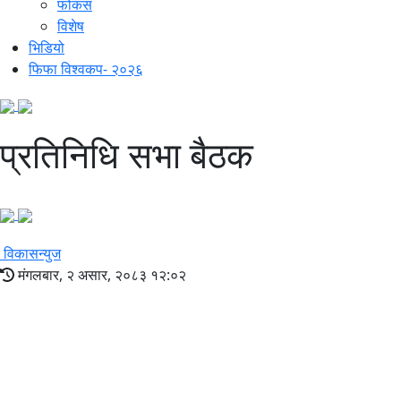
फोकस
विशेष
भिडियो
फिफा विश्वकप- २०२६
प्रतिनिधि सभा बैठक
विकासन्युज
मंगलबार, २ असार, २०८३ १२:०२