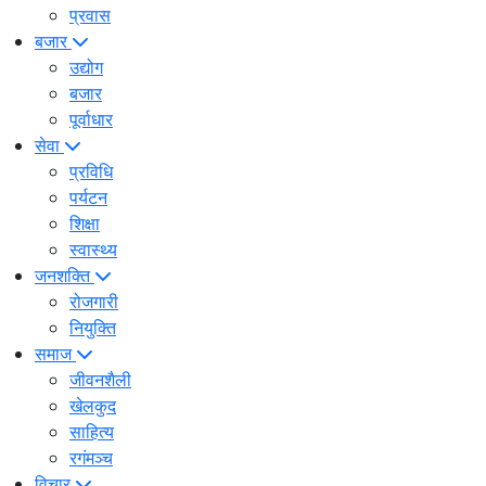
प्रवास
बजार
उद्योग
बजार
पूर्वाधार
सेवा
प्रविधि
पर्यटन
शिक्षा
स्वास्थ्य
जनशक्ति
रोजगारी
नियुक्ति
समाज
जीवनशैली
खेलकुद
साहित्य
रगंमञ्च
विचार