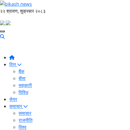
२२ श्रावण, शुक्रबार २०८३
वित्त
बैंक
बीमा
सहकारी
विविध
सेयर
समाचार
समाचार
राजनीति
विश्व