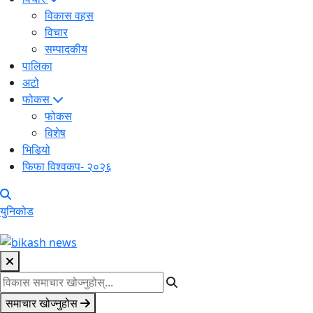
विकास वहस
विचार
सम्पादकीय
पालिका
अटो
फोकस
फोकस
विशेष
भिडियो
फिफा विश्वकप- २०२६
युनिकोड
समाचार खोज्नुहोस