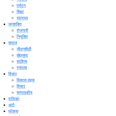
पर्यटन
शिक्षा
स्वास्थ्य
जनशक्ति
रोजगारी
नियुक्ति
समाज
जीवनशैली
खेलकुद
साहित्य
रगंमञ्च
विचार
विकास वहस
विचार
सम्पादकीय
पालिका
अटो
फोकस