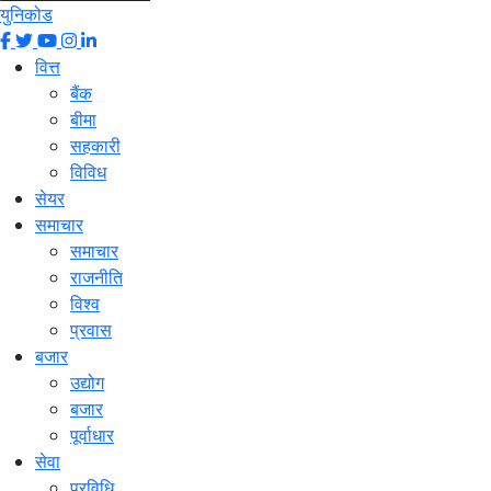
युनिकोड
वित्त
बैंक
बीमा
सहकारी
विविध
सेयर
समाचार
समाचार
राजनीति
विश्व
प्रवास
बजार
उद्योग
बजार
पूर्वाधार
सेवा
प्रविधि